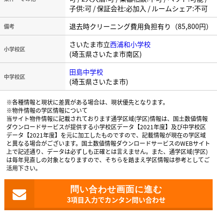
子供:可 / 保証会社:必加入 / ルームシェア:不可
退去時クリーニング費用負担有り（85,800円）
備考
さいたま市立
西浦和小学校
小学校区
(埼玉県さいたま市南区)
田島中学校
中学校区
(埼玉県さいたま市)
※各種情報と現状に差異がある場合は、現状優先となります。
※物件情報の学区情報について
当サイト物件情報に記載されております通学区域(学区)情報は、国土数値情報
ダウンロードサービスが提供する小学校区データ【2021年度】及び中学校区
データ【2021年度】を元に加工したものですので、記載情報が現在の学区域
と異なる場合がございます。国土数値情報ダウンロードサービスのWEBサイト
上で記述通り、データは必ずしも正確とは言えません。また、通学区域(学区)
は毎年見直しの対象となりますので、そちらを踏まえ学区情報は参考としてご
活用下さい。
3項目入力でカンタン問い合わせ