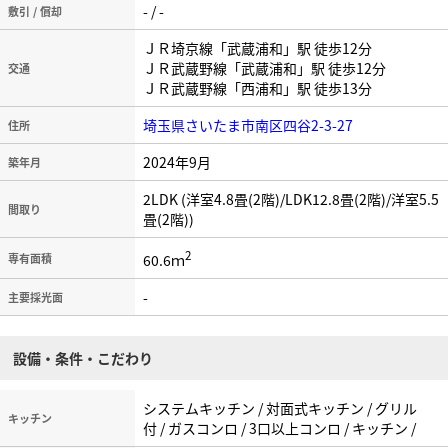
- / -
敷引 / 償却
ＪＲ埼京線「武蔵浦和」駅 徒歩12分
ＪＲ武蔵野線「武蔵浦和」駅 徒歩12分
交通
ＪＲ武蔵野線「西浦和」駅 徒歩13分
埼玉県さいたま市南区四谷2-3-27
住所
2024年9月
築年月
2LDK (洋室4.8畳(2階)/LDK12.8畳(2階)/洋室5.5
間取り
畳(2階))
2
60.6ｍ
専有面積
-
主要採光面
設備・条件・こだわり
システムキッチン / 対面式キッチン / グリル
キッチン
付 / ガスコンロ / 3口以上コンロ / キッチン /