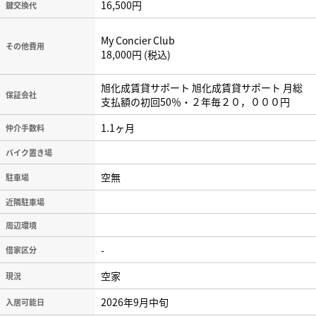
16,500円
鍵交換代
My Concier Club
その他費用
18,000円
税込
旭化成賃貸サポート 旭化成賃貸サポート 月総
保証会社
支払額の初回50％・２年毎２０，０００円
1.1ヶ月
仲介手数料
バイク置き場
空無
駐車場
近隣駐車場
周辺環境
-
借家区分
空家
現況
2026年9月中旬
入居可能日