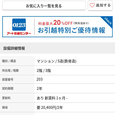
お気に入り一覧を見る
設備詳細情報
マンション / S造(鉄骨造)
種別 / 構造
2階 / 3階
所在階 / 階数
203
2年
契約期間
あり 新賃料 1ヶ月 -
更新料
要 20,400円/2年
損保