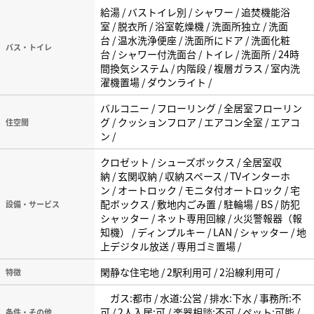
給湯 / バストイレ別 / シャワー / 追焚機能浴
室 / 脱衣所 / 浴室乾燥機 / 洗面所独立 / 洗面
台 / 温水洗浄便座 / 洗面所にドア / 洗面化粧
バス・トイレ
台 / シャワー付洗面台 / トイレ / 洗面所 / 24時
間換気システム / 内階段 / 複層ガラス / 室内洗
濯機置場 / ダウンライト /
バルコニー / フローリング / 全居室フローリン
グ / クッションフロア / エアコン全室 / エアコ
住空間
ン /
クロゼット / シューズボックス / 全居室収
納 / 玄関収納 / 収納スペース / TVインターホ
ン / オートロック / モニタ付オートロック / 宅
配ボックス / 敷地内ごみ置 / 駐輪場 / BS / 防犯
設備・サービス
シャッター / ネット専用回線 / 火災警報器（報
知機） / ディンプルキー / LAN / シャッター / 地
上デジタル放送 / 専用ゴミ置場 /
閑静な住宅地 / 2駅利用可 / 2沿線利用可 /
特徴
ガス:都市 / 水道:公営 / 排水:下水 / 事務所:不
可 / 2人入居:可 / 楽器相談:不可 / ペット:可能 /
条件・その他