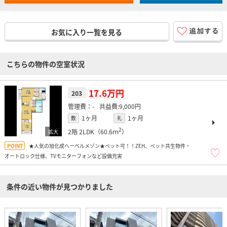
お気に入り一覧を見る
こちらの物件の空室状況
17.6万円
203
-
9,000円
1ヶ月
1ヶ月
敷
礼
2
2階
2LDK（60.6ｍ
）
★人気の旭化成へーベルメゾン★ペット可！！ZEH、ペット共生物件・
オートロック仕様、TVモニターフォンなど設備充実
条件の近い物件が見つかりました