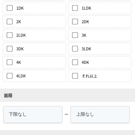
1DK
1LDK
2K
2DK
2LDK
3K
3DK
3LDK
4K
4DK
4LDK
それ以上
面積
～