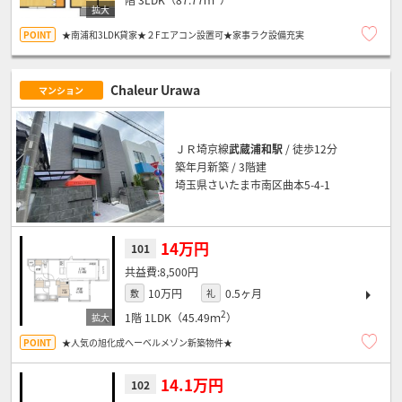
★南浦和3LDK貸家★２Fエアコン設置可★家事ラク設備充実
Chaleur Urawa
マンション
ＪＲ埼京線
武蔵浦和駅
/ 徒歩12分
築年月新築 / 3階建
埼玉県さいたま市南区曲本5-4-1
14万円
101
8,500円
10万円
0.5ヶ月
敷
礼
2
1階
1LDK（45.49ｍ
）
★人気の旭化成へーベルメゾン新築物件★
14.1万円
102