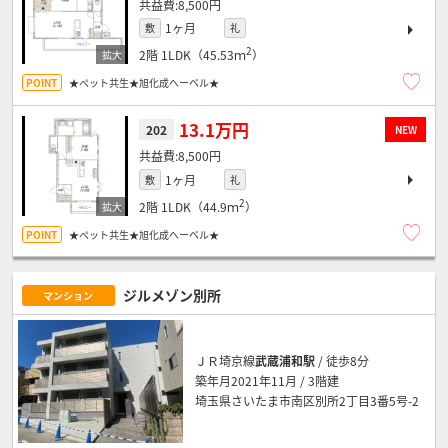
8,500円
1ヶ月
敷
礼
2
2階
1LDK（45.53ｍ
）
★ペット共生★旭化成へーベル★
13.1万円
202
NEW
8,500円
1ヶ月
敷
礼
2
2階
1LDK（44.9ｍ
）
★ペット共生★旭化成へーベル★
ジルメゾン別所
マンション
ＪＲ埼京線
武蔵浦和駅
/ 徒歩8分
築年月2021年11月 / 3階建
埼玉県さいたま市南区別所2丁目3番5号-2