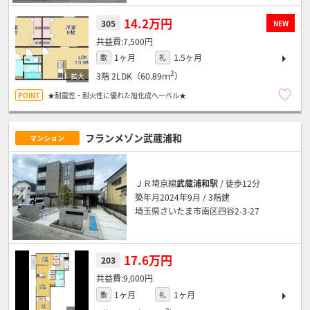
14.2万円
305
NEW
7,500円
1ヶ月
1.5ヶ月
敷
礼
2
3階
2LDK（60.89ｍ
）
★耐震性・耐火性に優れた旭化成へーベル★
フランメゾン武蔵浦和
マンション
ＪＲ埼京線
武蔵浦和駅
/ 徒歩12分
築年月2024年9月 / 3階建
埼玉県さいたま市南区四谷2-3-27
17.6万円
203
9,000円
1ヶ月
1ヶ月
敷
礼