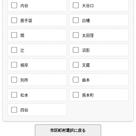
内谷
大谷口
鹿手袋
白幡
関
太田窪
辻
沼影
根岸
文蔵
別所
曲本
松本
南本町
四谷