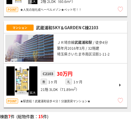
2
2階
2LDK（60.6ｍ
）
★人気の旭化成へーベルメゾン★ペット可！！
武蔵浦和SKY＆GARDEN C棟2103
マンション
ＪＲ埼京線
武蔵浦和駅
/ 徒歩4分
築年月2016年3月 / 32階建
埼玉県さいたま市南区沼影1-11-2
30万円
C2103
1ヶ月
1ヶ月
敷
礼
2
21階
3LDK（71.89ｍ
）
★駅直結！武蔵浦和徒歩４分！分譲賃貸マンション★
棟数
7
件 (総物件数：
15
件)