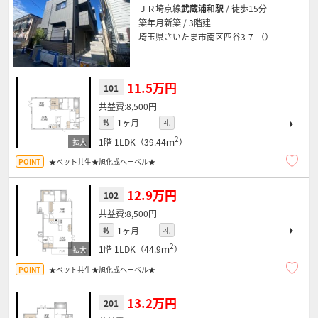
ＪＲ埼京線
武蔵浦和駅
/ 徒歩15分
築年月新築 / 3階建
埼玉県さいたま市南区四谷3-7-（）
11.5万円
101
8,500円
1ヶ月
敷
礼
2
1階
1LDK（39.44ｍ
）
★ペット共生★旭化成へーベル★
12.9万円
102
8,500円
1ヶ月
敷
礼
2
1階
1LDK（44.9ｍ
）
★ペット共生★旭化成へーベル★
13.2万円
201