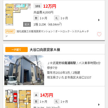
12万円
101
4,000円
1ヶ月
1ヶ月
敷
礼
2
1階
1LDK（48.04ｍ
）
旭化成施工の築浅賃貸マンション！オートロック・システムキッチ
ン
大谷口向原貸家Ａ棟
一戸建て
ＪＲ武蔵野線
南浦和駅
/ バス乗車時間8分
停歩7分
築年月2010年3月 / 2階建
埼玉県さいたま市南区大谷口1537
14万円
A
1ヶ月
1ヶ月
敷
礼
2
階
3LDK（87.77ｍ
）