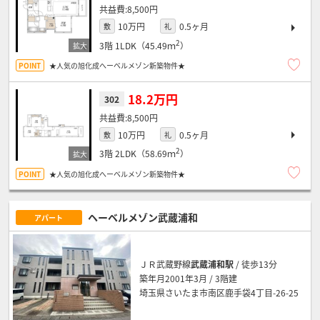
8,500円
10万円
0.5ヶ月
敷
礼
2
3階
1LDK（45.49ｍ
）
★人気の旭化成へーベルメゾン新築物件★
18.2万円
302
8,500円
10万円
0.5ヶ月
敷
礼
2
3階
2LDK（58.69ｍ
）
★人気の旭化成へーベルメゾン新築物件★
ヘーベルメゾン武蔵浦和
アパート
ＪＲ武蔵野線
武蔵浦和駅
/ 徒歩13分
築年月2001年3月 / 3階建
埼玉県さいたま市南区鹿手袋4丁目-26-25