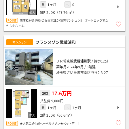
1ヶ月
0
敷
礼
2
5階
2LDK（47.76ｍ
）
南浦和駅徒歩6分の好立地2LDK賃貸マンション!! オートロックで女
性も安心です。
フランメゾン武蔵浦和
マンション
ＪＲ埼京線
武蔵浦和駅
/ 徒歩12分
築年月2024年9月 / 3階建
埼玉県さいたま市南区四谷2-3-27
17.6万円
203
9,000円
1ヶ月
1ヶ月
敷
礼
2
2階
2LDK（60.6ｍ
）
★人気の旭化成へーベルメゾン★ペット可！！