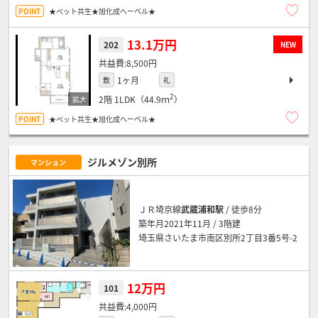
★ペット共生★旭化成へーベル★
13.1万円
202
NEW
8,500円
1ヶ月
敷
礼
2
2階
1LDK（44.9ｍ
）
★ペット共生★旭化成へーベル★
ジルメゾン別所
マンション
ＪＲ埼京線
武蔵浦和駅
/ 徒歩8分
築年月2021年11月 / 3階建
埼玉県さいたま市南区別所2丁目3番5号-2
12万円
101
4,000円