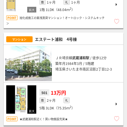
1ヶ月
1ヶ月
敷
礼
2
1階
1LDK（48.04ｍ
）
旭化成施工の築浅賃貸マンション！オートロック・システムキッチ
ン
エステート浦和 4号棟
マンション
ＪＲ埼京線
武蔵浦和駅
/ 徒歩12分
築年月1984年3月 / 5階建
埼玉県さいたま市南区沼影2丁目12-3
13万円
501
2ヶ月
敷
礼
2
5階
3LDK（75.35ｍ
）
★武蔵浦和駅近く！買い物施設充実★