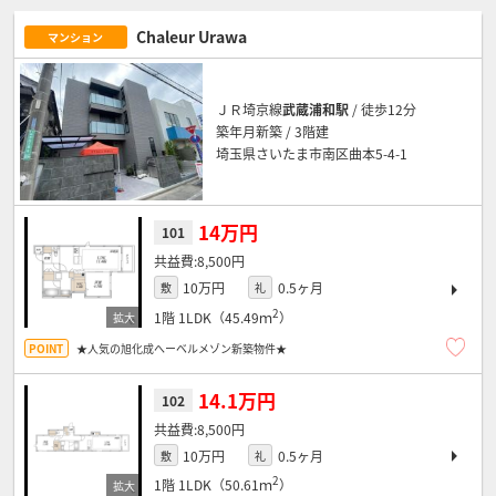
Chaleur Urawa
マンション
ＪＲ埼京線
武蔵浦和駅
/ 徒歩12分
築年月新築 / 3階建
埼玉県さいたま市南区曲本5-4-1
14万円
101
8,500円
10万円
0.5ヶ月
敷
礼
2
1階
1LDK（45.49ｍ
）
★人気の旭化成へーベルメゾン新築物件★
14.1万円
102
8,500円
10万円
0.5ヶ月
敷
礼
2
1階
1LDK（50.61ｍ
）