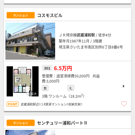
コスモスビル
マンション
ＪＲ埼京線
武蔵浦和駅
/ 徒歩4分
築年月1987年11月 / 3階建
埼玉県さいたま市南区別所6丁目8番6号
6.5万円
301
退室清掃費50,000円
3,000円
敷
礼
2
3階
ワンルーム（18.2ｍ
）
武蔵浦和駅近!!１R賃貸マンション!!収納充実!!
センチュリー浦和パートⅡ
マンション