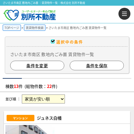
さいたま市南区 敷地内ごみ置 ｜賃貸物件一覧｜株式会社 別所不動産
TOPページ
賃貸物件検索
さいたま市南区 敷地内ごみ置 賃貸物件一覧
選択中の条件
さいたま市南区 敷地内ごみ置 賃貸物件一覧
条件を変更
条件を保存
棟数
13
件 (総物件数：
22
件)
並び順 ：
ジュネス白幡
マンション