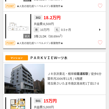
★人気の旭化成へーベルメゾン新築物件★
18.2万円
302
8,500円
10万円
0.5ヶ月
敷
礼
2
3階
2LDK（58.69ｍ
）
★人気の旭化成へーベルメゾン新築物件★
ＰＡＲＫＶＩＥＷ一ツ木
マンション
ＪＲ京浜東北・根岸線
南浦和駅
/ 徒歩6分
築年月2006年11月 / 6階建
埼玉県さいたま市南区南本町1丁目17-8
15万円
501
5,000円