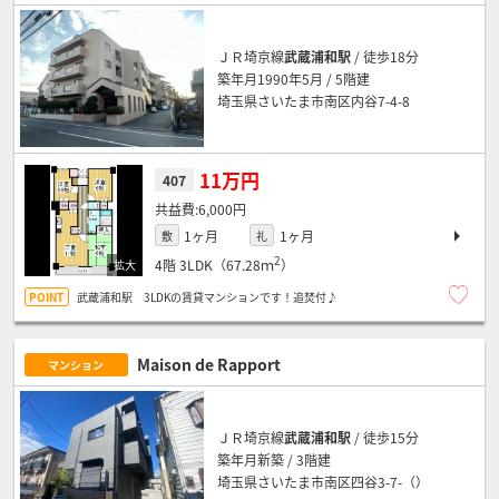
ＪＲ埼京線
武蔵浦和駅
/ 徒歩18分
築年月1990年5月 / 5階建
埼玉県さいたま市南区内谷7-4-8
11万円
407
6,000円
1ヶ月
1ヶ月
敷
礼
2
4階
3LDK（67.28ｍ
）
武蔵浦和駅 3LDKの賃貸マンションです！追焚付♪
Maison de Rapport
マンション
ＪＲ埼京線
武蔵浦和駅
/ 徒歩15分
築年月新築 / 3階建
埼玉県さいたま市南区四谷3-7-（）