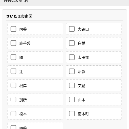
さいたま市南区
内谷
大谷口
鹿手袋
白幡
関
太田窪
辻
沼影
根岸
文蔵
別所
曲本
松本
南本町
四谷