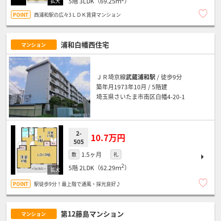
5階
3LDK（69.25ｍ
）
西浦和駅の広々3ＬＤＫ賃貸マンション
浦和白幡西住宅
マンション
ＪＲ埼京線
武蔵浦和駅
/ 徒歩9分
築年月1973年10月 / 5階建
埼玉県さいたま市南区白幡4-20-1
2-
10.7万円
505
1.5ヶ月
敷
礼
2
5階
2LDK（62.29ｍ
）
駅徒歩9分！最上階で通風・採光良好♪
第12藤島マンション
マンション