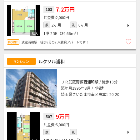
7.2万円
103
2,000円
2ヶ月
0ヶ月
敷
礼
2
1階
2DK（39.66ｍ
）
武蔵浦和駅 徒歩8分の2DK賃貸アパートです！
ルクソル浦和
マンション
ＪＲ武蔵野線
西浦和駅
/ 徒歩13分
築年月1995年3月 / 7階建
埼玉県さいたま市南区曲本1-20-20
9万円
507
6,000円
敷
礼
2