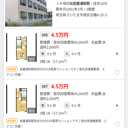
ＪＲ埼京線
武蔵浦和駅
/ 徒歩10分
築年月1991年3月 / 3階建
埼玉県さいたま市南区白幡4-25-5
4.5万円
305
原状回復費用45,000円
水
道料2,000円
0ヶ月
0ヶ月
敷
礼
2
3階
1K（17.2ｍ
）
武蔵浦和駅徒歩9分の1K賃貸マンションです♪室内洗濯機置場、エ
アコン完備！
4.5万円
307
原状回復費用45,000円
水
道料2,000円
0ヶ月
0ヶ月
敷
礼
2
3階
1K（17.2ｍ
）
武蔵浦和駅徒歩10分の1K賃貸マンションです♪室内洗濯機置場、エ
アコン完備！