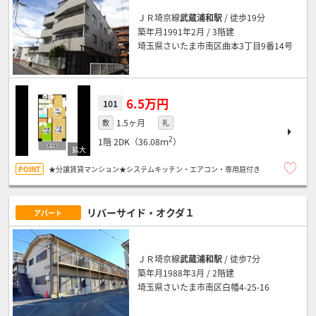
ＪＲ埼京線
武蔵浦和駅
/ 徒歩19分
築年月1991年2月 / 3階建
埼玉県さいたま市南区曲本3丁目9番14号
6.5万円
101
1.5ヶ月
敷
礼
2
1階
2DK（36.08ｍ
）
★分譲賃貸マンション★システムキッチン・エアコン・専用庭付き
リバーサイド・オクダ１
アパート
ＪＲ埼京線
武蔵浦和駅
/ 徒歩7分
築年月1988年3月 / 2階建
埼玉県さいたま市南区白幡4-25-16