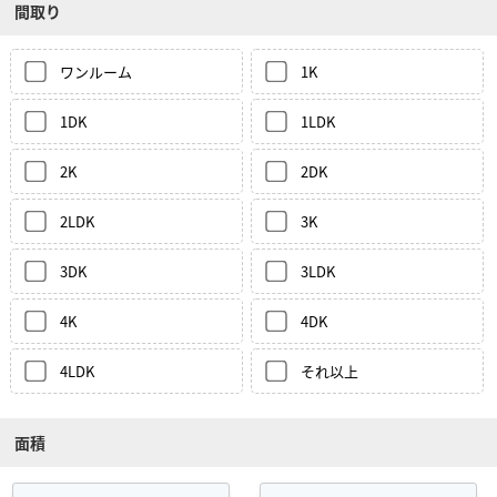
間取り
ワンルーム
1K
1DK
1LDK
2K
2DK
2LDK
3K
3DK
3LDK
4K
4DK
4LDK
それ以上
面積