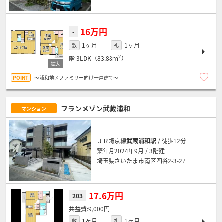
16万円
-
1ヶ月
1ヶ月
敷
礼
2
階
3LDK（83.88ｍ
）
～浦和地区ファミリー向け一戸建て～
フランメゾン武蔵浦和
マンション
ＪＲ埼京線
武蔵浦和駅
/ 徒歩12分
築年月2024年9月 / 3階建
埼玉県さいたま市南区四谷2-3-27
17.6万円
203
9,000円
1ヶ月
1ヶ月
敷
礼