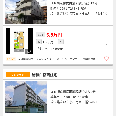
ＪＲ埼京線
武蔵浦和駅
/ 徒歩19分
築年月1991年2月 / 3階建
埼玉県さいたま市南区曲本3丁目9番14号
6.5万円
101
1.5ヶ月
敷
礼
2
1階
2DK（36.08ｍ
）
★分譲賃貸マンション★システムキッチン・エアコン・専用庭付き
浦和白幡西住宅
マンション
ＪＲ埼京線
武蔵浦和駅
/ 徒歩9分
築年月1973年10月 / 5階建
埼玉県さいたま市南区白幡4-20-1