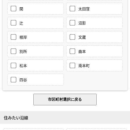
関
太田窪
辻
沼影
根岸
文蔵
別所
曲本
松本
南本町
四谷
住みたい沿線