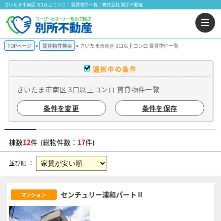
さいたま市南区 3口以上コンロ ｜賃貸物件一覧｜株式会社 別所不動産
TOPページ
賃貸物件検索
さいたま市南区 3口以上コンロ 賃貸物件一覧
選択中の条件
さいたま市南区 3口以上コンロ 賃貸物件一覧
条件を変更
条件を保存
棟数
12
件 (総物件数：
17
件)
並び順 ：
センチュリー浦和パートⅡ
マンション