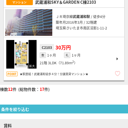
武蔵浦和SKY＆GARDEN C棟2103
マンション
ＪＲ埼京線
武蔵浦和駅
/ 徒歩4分
築年月2016年3月 / 32階建
埼玉県さいたま市南区沼影1-11-2
30万円
C2103
1ヶ月
1ヶ月
敷
礼
2
21階
3LDK（71.89ｍ
）
★駅直結！武蔵浦和徒歩４分！分譲賃貸マンション★
棟数
12
件 (総物件数：
17
件)
条件を絞り込む
賃料