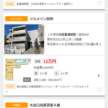
武蔵浦和駅 3LDKの賃貸マンションです！追焚付♪
ジルメゾン別所
マンション
ＪＲ埼京線
武蔵浦和駅
/ 徒歩8分
築年月2021年11月 / 3階建
埼玉県さいたま市南区別所2丁目3番5号-2
12万円
101
4,000円
1ヶ月
1ヶ月
敷
礼
2
1階
1LDK（48.04ｍ
）
旭化成施工の築浅賃貸マンション！オートロック・システムキッチ
ン
大谷口向原貸家Ａ棟
一戸建て