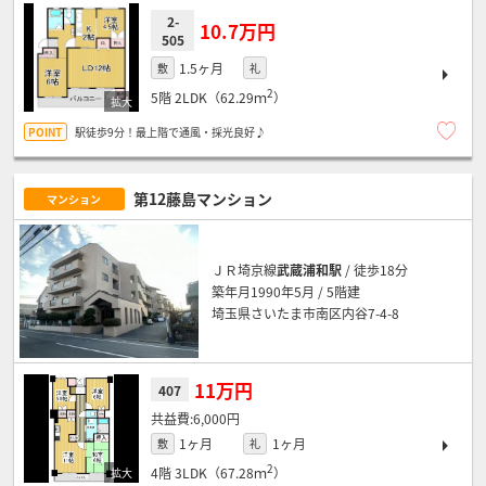
2-
10.7万円
505
1.5ヶ月
敷
礼
2
5階
2LDK（62.29ｍ
）
駅徒歩9分！最上階で通風・採光良好♪
第12藤島マンション
マンション
ＪＲ埼京線
武蔵浦和駅
/ 徒歩18分
築年月1990年5月 / 5階建
埼玉県さいたま市南区内谷7-4-8
11万円
407
6,000円
1ヶ月
1ヶ月
敷
礼
2
4階
3LDK（67.28ｍ
）