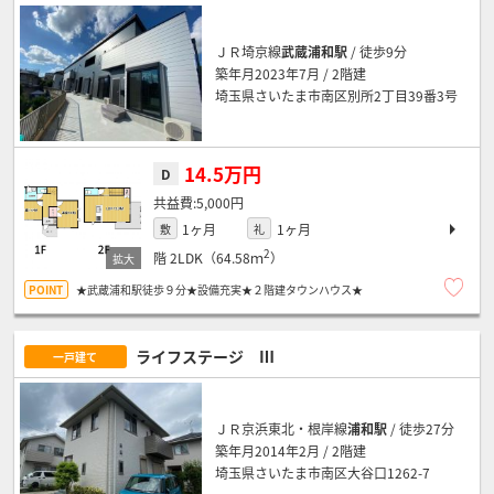
ＪＲ埼京線
武蔵浦和駅
/ 徒歩9分
築年月2023年7月 / 2階建
埼玉県さいたま市南区別所2丁目39番3号
14.5万円
D
5,000円
1ヶ月
1ヶ月
敷
礼
2
階
2LDK（64.58ｍ
）
★武蔵浦和駅徒歩９分★設備充実★２階建タウンハウス★
ライフステージ Ⅲ
一戸建て
ＪＲ京浜東北・根岸線
浦和駅
/ 徒歩27分
築年月2014年2月 / 2階建
埼玉県さいたま市南区大谷口1262-7