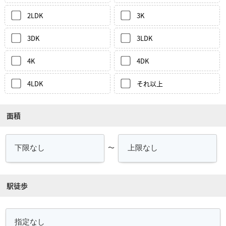
2LDK
3K
3DK
3LDK
4K
4DK
4LDK
それ以上
面積
～
駅徒歩