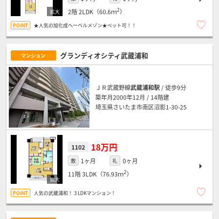
2
2階
2LDK（60.6ｍ
）
★人気の旭化成へーベルメゾン★ペット可！！
グランディオシティ武蔵浦和
マンション
ＪＲ武蔵野線
武蔵浦和駅
/ 徒歩9分
築年月2000年12月 / 14階建
埼玉県さいたま市南区沼影1-30-25
18万円
1102
1ヶ月
0ヶ月
敷
礼
2
11階
3LDK（76.93ｍ
）
人気の武蔵浦和！３LDKマンション！