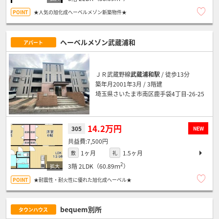
★人気の旭化成へーベルメゾン新築物件★
ヘーベルメゾン武蔵浦和
アパート
ＪＲ武蔵野線
武蔵浦和駅
/ 徒歩13分
築年月2001年3月 / 3階建
埼玉県さいたま市南区鹿手袋4丁目-26-25
14.2万円
305
NEW
7,500円
1ヶ月
1.5ヶ月
敷
礼
2
3階
2LDK（60.89ｍ
）
★耐震性・耐火性に優れた旭化成へーベル★
bequem別所
タウンハウス