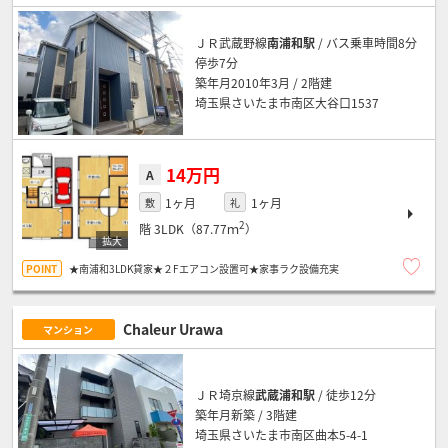
ＪＲ武蔵野線
南浦和駅
/ バス乗車時間8分
停歩7分
築年月2010年3月 / 2階建
埼玉県さいたま市南区大谷口1537
14万円
A
1ヶ月
1ヶ月
敷
礼
2
階
3LDK（87.77ｍ
）
★南浦和3LDK貸家★２Fエアコン設置可★家事ラク設備充実
Chaleur Urawa
マンション
ＪＲ埼京線
武蔵浦和駅
/ 徒歩12分
築年月新築 / 3階建
埼玉県さいたま市南区曲本5-4-1