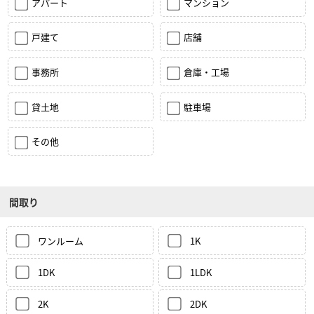
アパート
マンション
戸建て
店舗
事務所
倉庫・工場
貸土地
駐車場
その他
間取り
ワンルーム
1K
1DK
1LDK
2K
2DK