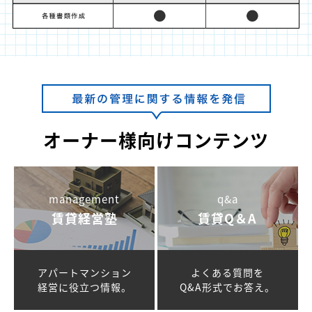
オーナー様向けコンテンツ
management
q&a
賃貸経営塾
賃貸Q＆A
アパートマンション
よくある質問を
経営に役立つ情報。
Q&A形式でお答え。