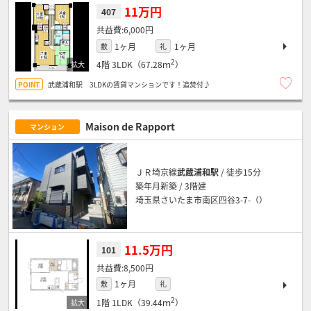
11万円
407
6,000円
1ヶ月
1ヶ月
敷
礼
2
4階
3LDK（67.28ｍ
）
武蔵浦和駅 3LDKの賃貸マンションです！追焚付♪
Maison de Rapport
マンション
ＪＲ埼京線
武蔵浦和駅
/ 徒歩15分
築年月新築 / 3階建
埼玉県さいたま市南区四谷3-7-（）
11.5万円
101
8,500円
1ヶ月
敷
礼
2
1階
1LDK（39.44ｍ
）