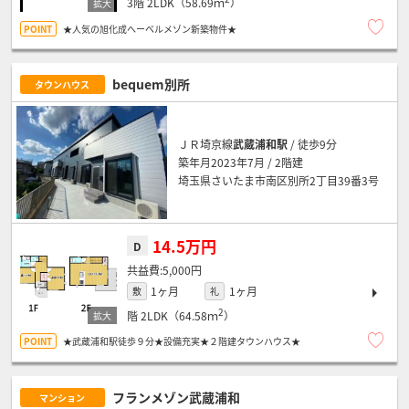
3階
2LDK（58.69ｍ
）
★人気の旭化成へーベルメゾン新築物件★
bequem別所
タウンハウス
ＪＲ埼京線
武蔵浦和駅
/ 徒歩9分
築年月2023年7月 / 2階建
埼玉県さいたま市南区別所2丁目39番3号
14.5万円
D
5,000円
1ヶ月
1ヶ月
敷
礼
2
階
2LDK（64.58ｍ
）
★武蔵浦和駅徒歩９分★設備充実★２階建タウンハウス★
フランメゾン武蔵浦和
マンション