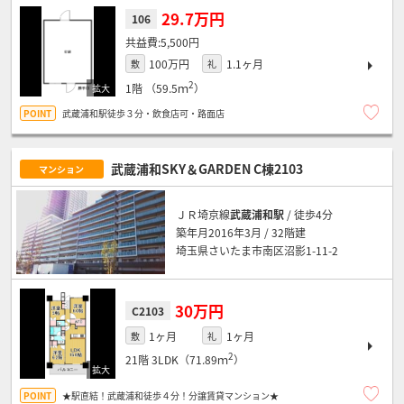
29.7万円
106
5,500円
100万円
1.1ヶ月
敷
礼
2
1階
（59.5ｍ
）
武蔵浦和駅徒歩３分・飲食店可・路面店
武蔵浦和SKY＆GARDEN C棟2103
マンション
ＪＲ埼京線
武蔵浦和駅
/ 徒歩4分
築年月2016年3月 / 32階建
埼玉県さいたま市南区沼影1-11-2
30万円
C2103
1ヶ月
1ヶ月
敷
礼
2
21階
3LDK（71.89ｍ
）
★駅直結！武蔵浦和徒歩４分！分譲賃貸マンション★