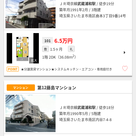
ＪＲ埼京線
武蔵浦和駅
/ 徒歩19分
築年月1991年2月 / 3階建
埼玉県さいたま市南区曲本3丁目9番14号
6.5万円
101
1.5ヶ月
敷
礼
2
1階
2DK（36.08ｍ
）
★分譲賃貸マンション★システムキッチン・エアコン・専用庭付き
第12藤島マンション
マンション
ＪＲ埼京線
武蔵浦和駅
/ 徒歩18分
築年月1990年5月 / 5階建
埼玉県さいたま市南区内谷7-4-8