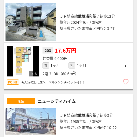
ＪＲ埼京線
武蔵浦和駅
/ 徒歩12分
築年月2024年9月 / 3階建
埼玉県さいたま市南区四谷2-3-27
17.6万円
203
9,000円
1ヶ月
1ヶ月
敷
礼
2
2階
2LDK（60.6ｍ
）
★人気の旭化成へーベルメゾン★ペット可！！
ニューシティハイム
店舗
ＪＲ埼京線
武蔵浦和駅
/ 徒歩3分
築年月1985年3月 / 3階建
埼玉県さいたま市南区別所7-10-22