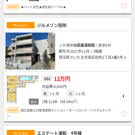
★ペット共生★旭化成へーベル★
ジルメゾン別所
マンション
ＪＲ埼京線
武蔵浦和駅
/ 徒歩8分
築年月2021年11月 / 3階建
埼玉県さいたま市南区別所2丁目3番5号-2
12万円
101
4,000円
1ヶ月
1ヶ月
敷
礼
2
1階
1LDK（48.04ｍ
）
旭化成施工の築浅賃貸マンション！オートロック・システムキッチ
ン
エステート浦和 4号棟
マンション