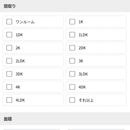
間取り
ワンルーム
1K
1DK
1LDK
2K
2DK
2LDK
3K
3DK
3LDK
4K
4DK
4LDK
それ以上
面積