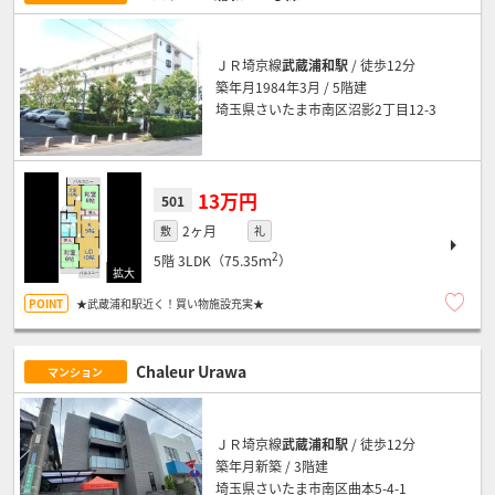
ＪＲ埼京線
武蔵浦和駅
/ 徒歩12分
築年月1984年3月 / 5階建
埼玉県さいたま市南区沼影2丁目12-3
13万円
501
2ヶ月
敷
礼
2
5階
3LDK（75.35ｍ
）
★武蔵浦和駅近く！買い物施設充実★
Chaleur Urawa
マンション
ＪＲ埼京線
武蔵浦和駅
/ 徒歩12分
築年月新築 / 3階建
埼玉県さいたま市南区曲本5-4-1