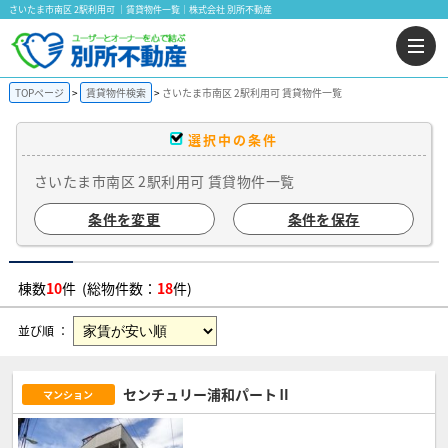
さいたま市南区 2駅利用可 ｜賃貸物件一覧｜株式会社 別所不動産
TOPページ
賃貸物件検索
さいたま市南区 2駅利用可 賃貸物件一覧
選択中の条件
さいたま市南区 2駅利用可 賃貸物件一覧
条件を変更
条件を保存
棟数
10
件 (総物件数：
18
件)
並び順 ：
センチュリー浦和パートⅡ
マンション