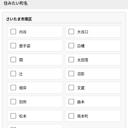
住みたい町名
さいたま市南区
内谷
大谷口
鹿手袋
白幡
関
太田窪
辻
沼影
根岸
文蔵
別所
曲本
松本
南本町