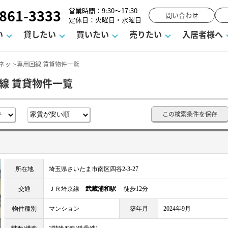
861-3333
営業時間：9:30～17:30
問い合わせ
定休日：火曜日・水曜日
い
貸したい
買いたい
売りたい
入居者様へ
ネット専用回線 賃貸物件一覧
線 賃貸物件一覧
用
塾
え
請フォーム
お知らせ
町名から探す
賃貸Q&A
購入までの流れ
借地底地
駐車場解約フォーム
お客様の声
相続
空室対策
駐車場を探す
よくある質問
仲介手数料について
街紹介
業界ニュース
お気に入り
マンショ
お問
この検索条件を保存
談室
までの流れ
マーハラスメントに対する基本方針
仲介と買取の違い
よくある質問
必要な書類
不動産用語・賃貸用語集
売却の流れ
所在地
埼玉県さいたま市南区四谷2-3-27
交通
ＪＲ埼京線
武蔵浦和駅
徒歩12分
物件種別
マンション
築年月
2024年9月