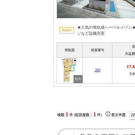
★人気の旭化成へーベルメゾン★
ンなど設備充実
間取図
部屋番号
共益費
17
203
9,
1
1
棟数
件 (総部屋数：
件)
表示件数