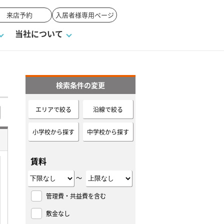
来店予約
入居者様専用ページ
当社について
検索条件の変更
一覧
ンVS戸建て
い合わせ
ワンポイント税務
業者の選び方
物件閲覧履歴
来店予約
賃貸vs持ち家
エリアで絞る
沿線で絞る
高く売るポイント
小学校から探す
中学校から探す
賃料
～
管理費・共益費を含む
敷金なし