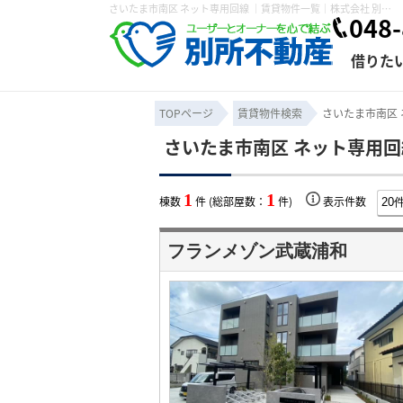
さいたま市南区 ネット専用回線 ｜賃貸物件一覧｜株式会社 別所不動産
048-
借りた
TOPページ
賃貸物件検索
さいたま市南区 
さいたま市南区 ネット専用回
条件から探す
賃貸管理について
売買物件一覧
不動産売却について
入居者様専用ページ
会社概要
スタッフ紹介
学区から探す
購入時の諸費
賃貸経営
住み替
退去申
1
1
棟数
件 (総部屋数：
件)
表示件数
保存した検索条件
オーナー座談会
媒介契約の種類
個人情報の取り扱い
賃貸法律相
諸費用
賃貸契約
カスタ
フランメゾン武蔵浦和
よくある質問