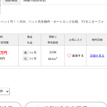
階数/構造
3階建/S造(鉄骨造)
ペット可！！ZEH、ペット共生物件・オートロック仕様、TVモニターフォ
賃料
敷金
間取り
お気に入り
物件詳細
/管理費
礼金
専有面積
2LDK
.6万円
1ヶ月
敷
詳細を見る
2
000円
1ヶ月
礼
60.6ｍ