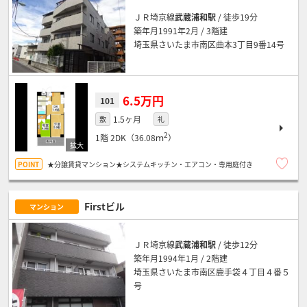
ＪＲ埼京線
武蔵浦和駅
/ 徒歩19分
築年月1991年2月 / 3階建
埼玉県さいたま市南区曲本3丁目9番14号
6.5万円
101
1.5ヶ月
敷
礼
2
1階
2DK（36.08ｍ
）
★分譲賃貸マンション★システムキッチン・エアコン・専用庭付き
Firstビル
マンション
ＪＲ埼京線
武蔵浦和駅
/ 徒歩12分
築年月1994年1月 / 2階建
埼玉県さいたま市南区鹿手袋４丁目４番５
号