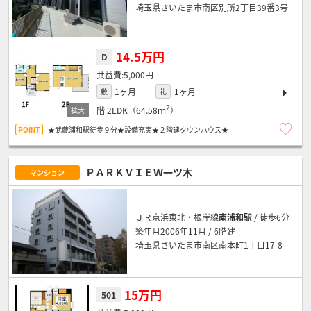
埼玉県さいたま市南区別所2丁目39番3号
14.5万円
D
5,000円
1ヶ月
1ヶ月
敷
礼
2
階
2LDK（64.58ｍ
）
★武蔵浦和駅徒歩９分★設備充実★２階建タウンハウス★
ＰＡＲＫＶＩＥＷ一ツ木
マンション
ＪＲ京浜東北・根岸線
南浦和駅
/ 徒歩6分
築年月2006年11月 / 6階建
埼玉県さいたま市南区南本町1丁目17-8
15万円
501