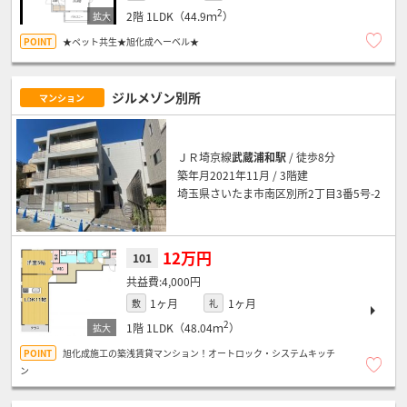
2
2階
1LDK（44.9ｍ
）
★ペット共生★旭化成へーベル★
ジルメゾン別所
マンション
ＪＲ埼京線
武蔵浦和駅
/ 徒歩8分
築年月2021年11月 / 3階建
埼玉県さいたま市南区別所2丁目3番5号-2
12万円
101
4,000円
1ヶ月
1ヶ月
敷
礼
2
1階
1LDK（48.04ｍ
）
旭化成施工の築浅賃貸マンション！オートロック・システムキッチ
ン