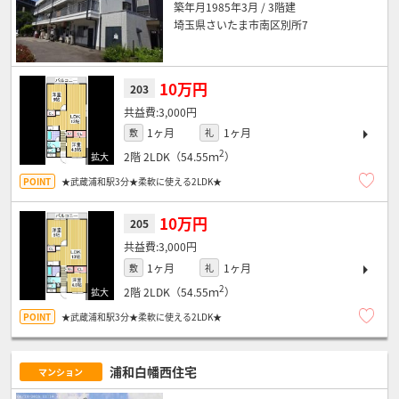
築年月1985年3月 / 3階建
埼玉県さいたま市南区別所7
10万円
203
3,000円
1ヶ月
1ヶ月
敷
礼
2
2階
2LDK（54.55ｍ
）
★武蔵浦和駅3分★柔軟に使える2LDK★
10万円
205
3,000円
1ヶ月
1ヶ月
敷
礼
2
2階
2LDK（54.55ｍ
）
★武蔵浦和駅3分★柔軟に使える2LDK★
浦和白幡西住宅
マンション