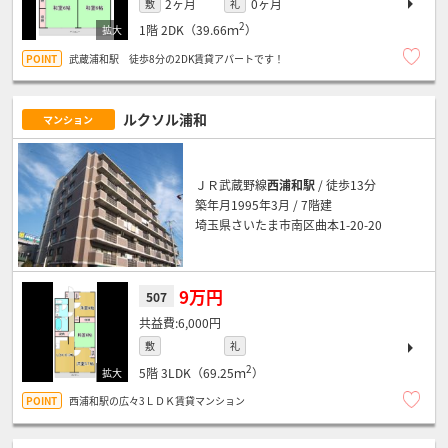
2ヶ月
0ヶ月
敷
礼
2
1階
2DK（39.66ｍ
）
武蔵浦和駅 徒歩8分の2DK賃貸アパートです！
ルクソル浦和
マンション
ＪＲ武蔵野線
西浦和駅
/ 徒歩13分
築年月1995年3月 / 7階建
埼玉県さいたま市南区曲本1-20-20
9万円
507
6,000円
敷
礼
2
5階
3LDK（69.25ｍ
）
西浦和駅の広々3ＬＤＫ賃貸マンション