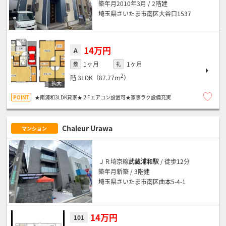
築年月2010年3月 / 2階建
埼玉県さいたま市南区大谷口1537
14万円
A
1ヶ月
1ヶ月
敷
礼
2
階
3LDK（87.77ｍ
）
★南浦和3LDK貸家★２Fエアコン設置可★家事ラク設備充実
Chaleur Urawa
マンション
ＪＲ埼京線
武蔵浦和駅
/ 徒歩12分
築年月新築 / 3階建
埼玉県さいたま市南区曲本5-4-1
14万円
101