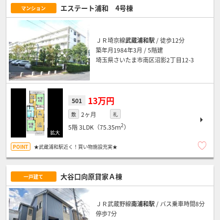
エステート浦和 4号棟
マンション
ＪＲ埼京線
武蔵浦和駅
/ 徒歩12分
築年月1984年3月 / 5階建
埼玉県さいたま市南区沼影2丁目12-3
13万円
501
2ヶ月
敷
礼
2
5階
3LDK（75.35ｍ
）
★武蔵浦和駅近く！買い物施設充実★
大谷口向原貸家Ａ棟
一戸建て
ＪＲ武蔵野線
南浦和駅
/ バス乗車時間8分
停歩7分