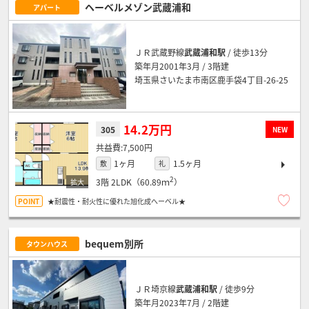
ヘーベルメゾン武蔵浦和
アパート
ＪＲ武蔵野線
武蔵浦和駅
/ 徒歩13分
築年月2001年3月 / 3階建
埼玉県さいたま市南区鹿手袋4丁目-26-25
14.2万円
305
NEW
7,500円
1ヶ月
1.5ヶ月
敷
礼
2
3階
2LDK（60.89ｍ
）
★耐震性・耐火性に優れた旭化成へーベル★
bequem別所
タウンハウス
ＪＲ埼京線
武蔵浦和駅
/ 徒歩9分
築年月2023年7月 / 2階建