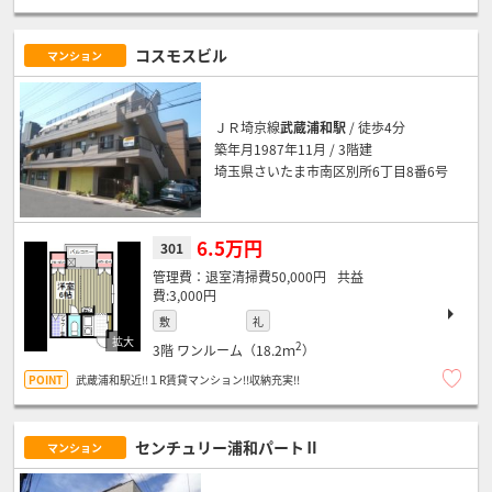
コスモスビル
マンション
ＪＲ埼京線
武蔵浦和駅
/ 徒歩4分
築年月1987年11月 / 3階建
埼玉県さいたま市南区別所6丁目8番6号
6.5万円
301
退室清掃費50,000円
3,000円
敷
礼
2
3階
ワンルーム（18.2ｍ
）
武蔵浦和駅近!!１R賃貸マンション!!収納充実!!
センチュリー浦和パートⅡ
マンション