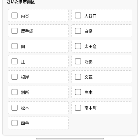
さいたま市南区
内谷
大谷口
鹿手袋
白幡
関
太田窪
辻
沼影
根岸
文蔵
別所
曲本
松本
南本町
四谷