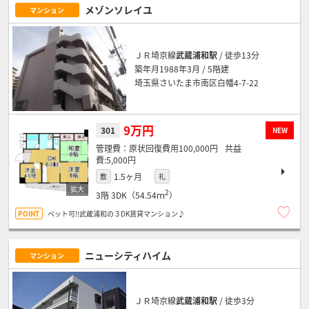
メゾンソレイユ
マンション
ＪＲ埼京線
武蔵浦和駅
/ 徒歩13分
築年月1988年3月 / 5階建
埼玉県さいたま市南区白幡4-7-22
9万円
301
NEW
原状回復費用100,000円
5,000円
1.5ヶ月
敷
礼
2
3階
3DK（54.54ｍ
）
ペット可!!武蔵浦和の３DK賃貸マンション♪
ニューシティハイム
マンション
ＪＲ埼京線
武蔵浦和駅
/ 徒歩3分