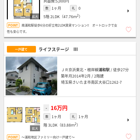
5,000円
1ヶ月
0
敷
礼
2
5階
2LDK（47.76ｍ
）
南浦和駅徒歩6分の好立地2LDK賃貸マンション!! オートロックで女
性も安心です。
ライフステージ Ⅲ
一戸建て
ＪＲ京浜東北・根岸線
浦和駅
/ 徒歩27分
築年月2014年2月 / 2階建
埼玉県さいたま市南区大谷口1262-7
16万円
-
1ヶ月
1ヶ月
敷
礼
2
階
3LDK（83.88ｍ
）
～浦和地区ファミリー向け一戸建て～