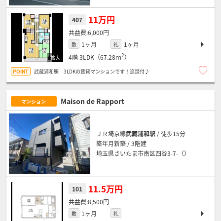
11万円
407
6,000円
1ヶ月
1ヶ月
敷
礼
2
4階
3LDK（67.28ｍ
）
武蔵浦和駅 3LDKの賃貸マンションです！追焚付♪
Maison de Rapport
マンション
ＪＲ埼京線
武蔵浦和駅
/ 徒歩15分
築年月新築 / 3階建
埼玉県さいたま市南区四谷3-7-（）
11.5万円
101
8,500円
1ヶ月
敷
礼