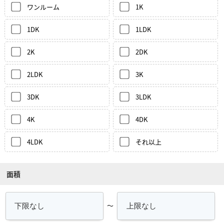
ワンルーム
1K
1DK
1LDK
2K
2DK
2LDK
3K
3DK
3LDK
4K
4DK
4LDK
それ以上
面積
～