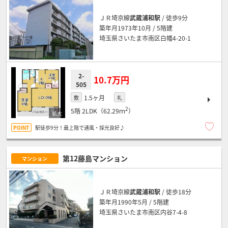
ＪＲ埼京線
武蔵浦和駅
/ 徒歩9分
築年月1973年10月 / 5階建
埼玉県さいたま市南区白幡4-20-1
2-
10.7万円
505
1.5ヶ月
敷
礼
2
5階
2LDK（62.29ｍ
）
駅徒歩9分！最上階で通風・採光良好♪
第12藤島マンション
マンション
ＪＲ埼京線
武蔵浦和駅
/ 徒歩18分
築年月1990年5月 / 5階建
埼玉県さいたま市南区内谷7-4-8