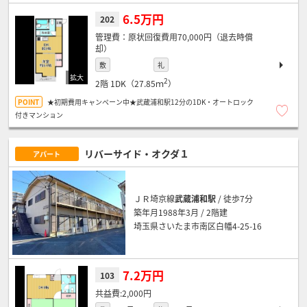
6.5万円
202
原状回復費用70,000円（退去時償
却）
敷
礼
2
2階
1DK（27.85ｍ
）
★初期費用キャンペーン中★武蔵浦和駅12分の1DK・オートロック
付きマンション
リバーサイド・オクダ１
アパート
ＪＲ埼京線
武蔵浦和駅
/ 徒歩7分
築年月1988年3月 / 2階建
埼玉県さいたま市南区白幡4-25-16
7.2万円
103
2,000円