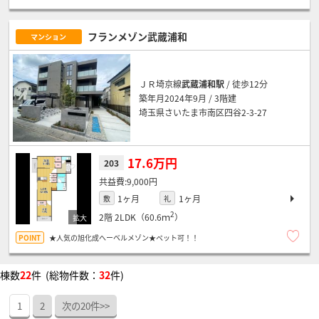
フランメゾン武蔵浦和
マンション
ＪＲ埼京線
武蔵浦和駅
/ 徒歩12分
築年月2024年9月 / 3階建
埼玉県さいたま市南区四谷2-3-27
17.6万円
203
9,000円
1ヶ月
1ヶ月
敷
礼
2
2階
2LDK（60.6ｍ
）
★人気の旭化成へーベルメゾン★ペット可！！
棟数
22
件 (総物件数：
32
件)
1
2
次の20件>>