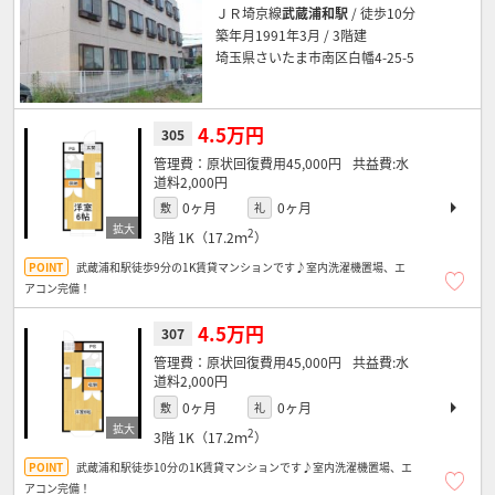
ＪＲ埼京線
武蔵浦和駅
/ 徒歩10分
築年月1991年3月 / 3階建
埼玉県さいたま市南区白幡4-25-5
4.5万円
305
原状回復費用45,000円
水
道料2,000円
0ヶ月
0ヶ月
敷
礼
2
3階
1K（17.2ｍ
）
武蔵浦和駅徒歩9分の1K賃貸マンションです♪室内洗濯機置場、エ
アコン完備！
4.5万円
307
原状回復費用45,000円
水
道料2,000円
0ヶ月
0ヶ月
敷
礼
2
3階
1K（17.2ｍ
）
武蔵浦和駅徒歩10分の1K賃貸マンションです♪室内洗濯機置場、エ
アコン完備！