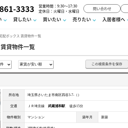
861-3333
営業時間：9:30～17:30
問い合わせ
定休日：火曜日・水曜日
い
貸したい
買いたい
売りたい
入居者様へ
宅配ボックス 賃貸物件一覧
 賃貸物件一覧
用
塾
え
請フォーム
お知らせ
町名から探す
賃貸Q&A
購入までの流れ
借地底地
駐車場解約フォーム
お客様の声
相続
空室対策
駐車場を探す
よくある質問
仲介手数料について
街紹介
業界ニュース
お気に入り
マンショ
お問
この検索条件を保存
談室
までの流れ
マーハラスメントに対する基本方針
仲介と買取の違い
よくある質問
必要な書類
不動産用語・賃貸用語集
売却の流れ
所在地
埼玉県さいたま市南区四谷3-7-（）
交通
ＪＲ埼京線
武蔵浦和駅
徒歩15分
物件種別
マンション
築年月
新築