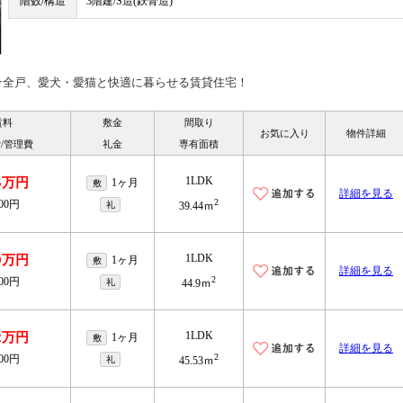
階数/構造
3階建/S造(鉄骨造)
★全戸、愛犬・愛猫と快適に暮らせる賃貸住宅！
賃料
敷金
間取り
お気に入り
物件詳細
/管理費
礼金
専有面積
1LDK
.5万円
1ヶ月
敷
詳細を見る
2
500円
礼
39.44ｍ
1LDK
.9万円
1ヶ月
敷
詳細を見る
2
500円
礼
44.9ｍ
1LDK
.2万円
1ヶ月
敷
詳細を見る
2
500円
礼
45.53ｍ