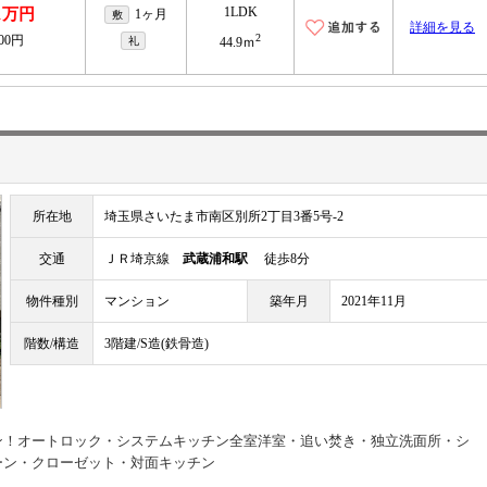
1LDK
.1万円
1ヶ月
敷
詳細を見る
2
500円
礼
44.9ｍ
所在地
埼玉県さいたま市南区別所2丁目3番5号-2
交通
ＪＲ埼京線
武蔵浦和駅
徒歩8分
物件種別
マンション
築年月
2021年11月
階数/構造
3階建/S造(鉄骨造)
ン！オートロック・システムキッチン全室洋室・追い焚き・独立洗面所・シ
ーン・クローゼット・対面キッチン