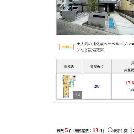
★人気の旭化成へーベルメゾン★
ンなど設備充実
間取図
部屋番号
共益費
17
203
9,
5
13
棟数
件 (総部屋数：
件)
表示件数