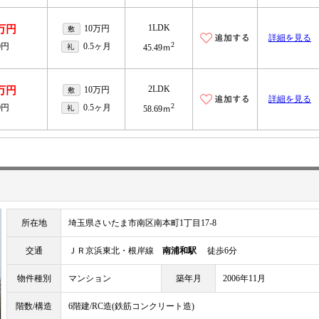
1LDK
4万円
10万円
敷
詳細を見る
2
0円
0.5ヶ月
礼
45.49ｍ
2LDK
2万円
10万円
敷
詳細を見る
2
0円
0.5ヶ月
礼
58.69ｍ
所在地
埼玉県さいたま市南区南本町1丁目17-8
交通
ＪＲ京浜東北・根岸線
南浦和駅
徒歩6分
物件種別
マンション
築年月
2006年11月
階数/構造
6階建/RC造(鉄筋コンクリート造)