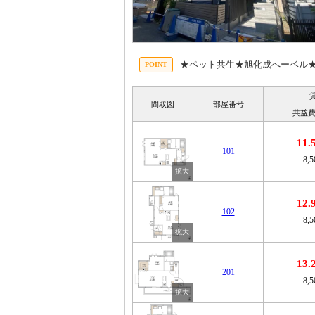
★ペット共生★旭化成へーベル
間取図
部屋番号
共益費
11
101
8,
12
102
8,
13
201
8,