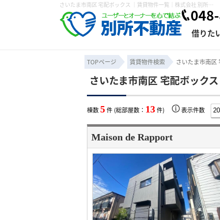
さいたま市南区 宅配ボックス ｜賃貸物件一覧｜株式会社 別所不動産
048-
借りた
TOPページ
賃貸物件検索
さいたま市南区 
さいたま市南区 宅配ボックス
条件から探す
賃貸管理について
売買物件一覧
不動産売却について
入居者様専用ページ
会社概要
スタッフ紹介
学区から探す
購入時の諸費
賃貸経営
住み替
退去申
5
13
棟数
件 (総部屋数：
件)
表示件数
保存した検索条件
オーナー座談会
媒介契約の種類
個人情報の取り扱い
賃貸法律相
諸費用
賃貸契約
カスタ
Maison de Rapport
よくある質問