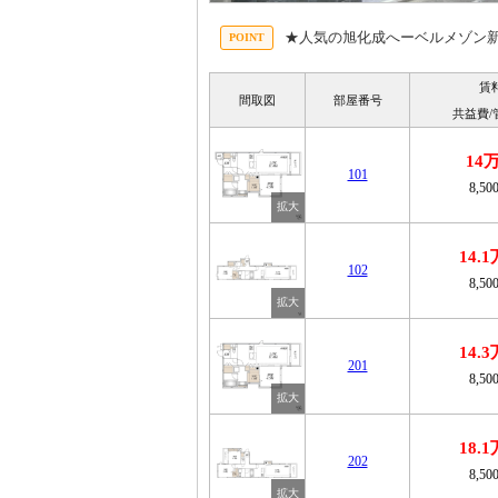
★人気の旭化成へーベルメゾン
賃
間取図
部屋番号
共益費/
14
101
8,50
14.
102
8,50
14.
201
8,50
18.
202
8,50