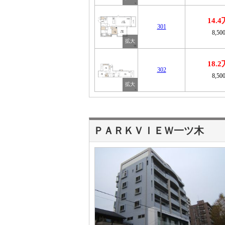
14.
301
8,50
18.
302
8,50
ＰＡＲＫＶＩＥＷ一ツ木