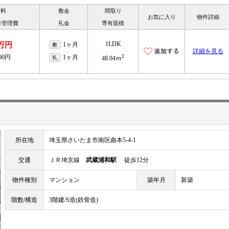
賃料
敷金
間取り
お気に入り
物件詳細
/管理費
礼金
専有面積
1LDK
2万円
1ヶ月
敷
詳細を見る
2
000円
1ヶ月
礼
48.04ｍ
所在地
埼玉県さいたま市南区曲本5-4-1
交通
ＪＲ埼京線
武蔵浦和駅
徒歩12分
物件種別
マンション
築年月
新築
階数/構造
3階建/S造(鉄骨造)