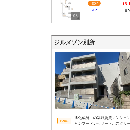
13
NEW
202
8,
ジルメゾン別所
旭化成施工の築浅賃貸マンショ
ャンプードレッサー・ホスクリ