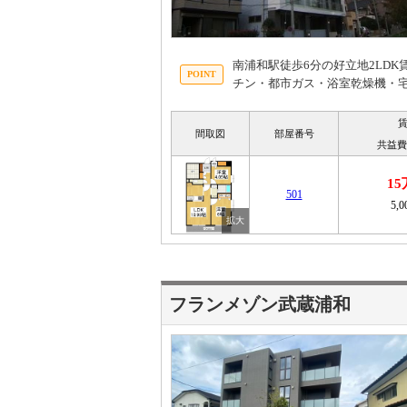
南浦和駅徒歩6分の好立地2LD
チン・都市ガス・浴室乾燥機・
間取図
部屋番号
共益費
1
501
5,
フランメゾン武蔵浦和