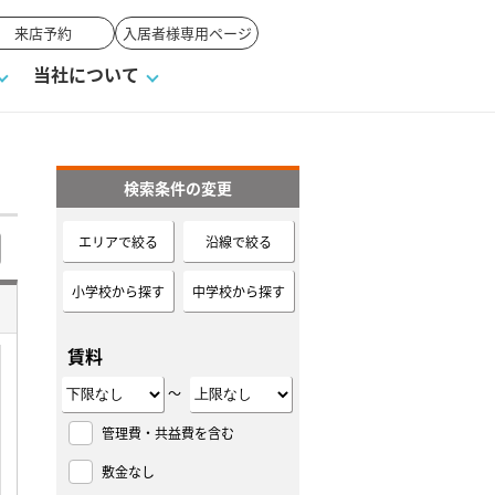
来店予約
入居者様専用ページ
当社について
検索条件の変更
一覧
ンVS戸建て
い合わせ
ワンポイント税務
業者の選び方
物件閲覧履歴
来店予約
賃貸vs持ち家
エリアで絞る
沿線で絞る
高く売るポイント
小学校から探す
中学校から探す
賃料
～
管理費・共益費を含む
敷金なし