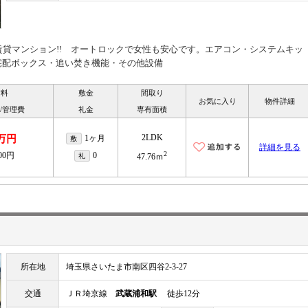
K賃貸マンション!! オートロックで女性も安心です。エアコン・システムキッ
宅配ボックス・追い焚き機能・その他設備
賃料
敷金
間取り
お気に入り
物件詳細
/管理費
礼金
専有面積
2LDK
5万円
1ヶ月
敷
詳細を見る
2
000円
0
礼
47.76ｍ
所在地
埼玉県さいたま市南区四谷2-3-27
交通
ＪＲ埼京線
武蔵浦和駅
徒歩12分