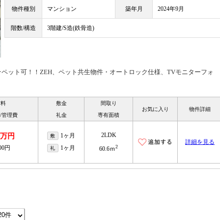
物件種別
マンション
築年月
2024年9月
階数/構造
3階建/S造(鉄骨造)
ペット可！！ZEH、ペット共生物件・オートロック仕様、TVモニターフォ
賃料
敷金
間取り
お気に入り
物件詳細
/管理費
礼金
専有面積
2LDK
.6万円
1ヶ月
敷
詳細を見る
2
000円
1ヶ月
礼
60.6ｍ