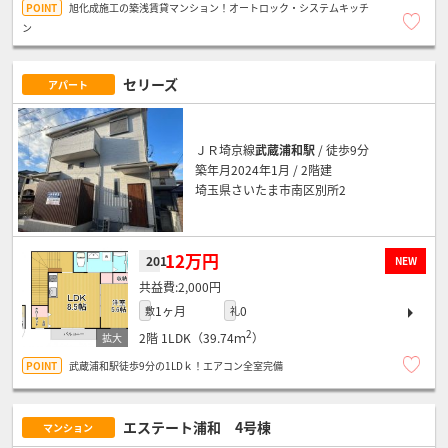
旭化成施工の築浅賃貸マンション！オートロック・システムキッチ
ン
セリーズ
アパート
ＪＲ埼京線
武蔵浦和駅
/ 徒歩9分
築年月2024年1月 / 2階建
埼玉県さいたま市南区別所2
12万円
201
NEW
2,000円
1ヶ月
0
敷
礼
2
2階
1LDK（39.74ｍ
）
武蔵浦和駅徒歩9分の1LDｋ！エアコン全室完備
エステート浦和 4号棟
マンション