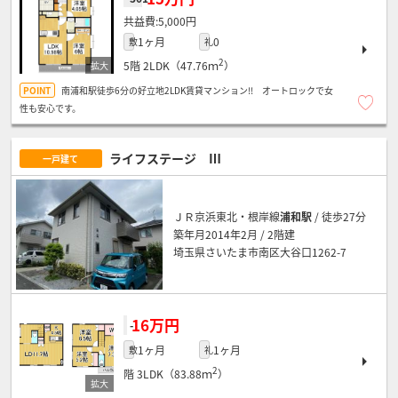
5,000円
1ヶ月
0
敷
礼
2
5階
2LDK（47.76ｍ
）
南浦和駅徒歩6分の好立地2LDK賃貸マンション!! オートロックで女
性も安心です。
ライフステージ Ⅲ
一戸建て
ＪＲ京浜東北・根岸線
浦和駅
/ 徒歩27分
築年月2014年2月 / 2階建
埼玉県さいたま市南区大谷口1262-7
16万円
-
1ヶ月
1ヶ月
敷
礼
2
階
3LDK（83.88ｍ
）