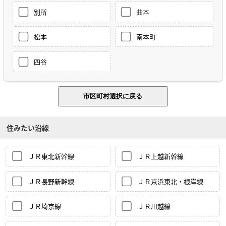
別所
曲本
松本
南本町
四谷
住みたい沿線
ＪＲ東北新幹線
ＪＲ上越新幹線
ＪＲ長野新幹線
ＪＲ京浜東北・根岸線
ＪＲ埼京線
ＪＲ川越線