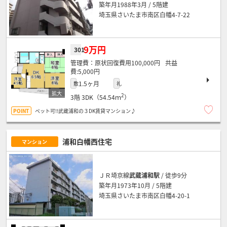
築年月1988年3月 / 5階建
埼玉県さいたま市南区白幡4-7-22
9万円
301
原状回復費用100,000円
5,000円
1.5ヶ月
敷
礼
2
3階
3DK（54.54ｍ
）
ペット可!!武蔵浦和の３DK賃貸マンション♪
浦和白幡西住宅
マンション
ＪＲ埼京線
武蔵浦和駅
/ 徒歩9分
築年月1973年10月 / 5階建
埼玉県さいたま市南区白幡4-20-1