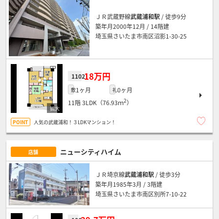
ＪＲ武蔵野線
武蔵浦和駅
/ 徒歩9分
築年月2000年12月 / 14階建
埼玉県さいたま市南区沼影1-30-25
18万円
1102
1ヶ月
0ヶ月
敷
礼
2
11階
3LDK（76.93ｍ
）
人気の武蔵浦和！３LDKマンション！
ニューシティハイム
店舗
ＪＲ埼京線
武蔵浦和駅
/ 徒歩3分
築年月1985年3月 / 3階建
埼玉県さいたま市南区別所7-10-22