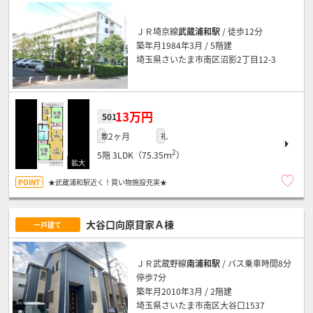
ＪＲ埼京線
武蔵浦和駅
/ 徒歩12分
築年月1984年3月 / 5階建
埼玉県さいたま市南区沼影2丁目12-3
13万円
501
2ヶ月
敷
礼
2
5階
3LDK（75.35ｍ
）
★武蔵浦和駅近く！買い物施設充実★
大谷口向原貸家Ａ棟
一戸建て
ＪＲ武蔵野線
南浦和駅
/ バス乗車時間8分
停歩7分
築年月2010年3月 / 2階建
埼玉県さいたま市南区大谷口1537