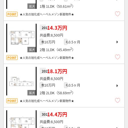
2
1階
1LDK（50.61ｍ
）
★人気の旭化成へーベルメゾン新築物件★
14.3万円
201
8,500円
10万円
0.5ヶ月
敷
礼
2
2階
1LDK（45.49ｍ
）
★人気の旭化成へーベルメゾン新築物件★
18.1万円
202
8,500円
10万円
0.5ヶ月
敷
礼
2
2階
2LDK（58.69ｍ
）
★人気の旭化成へーベルメゾン新築物件★
14.4万円
301
8,500円