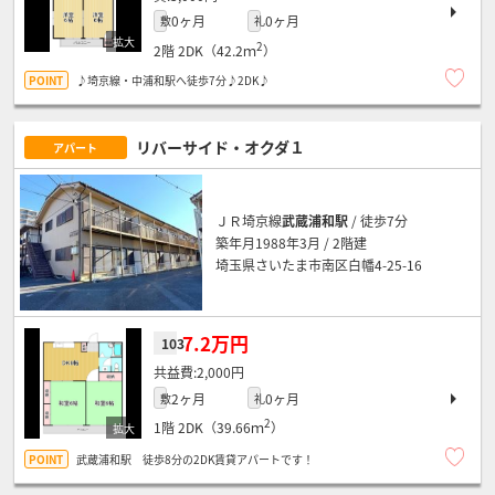
0ヶ月
0ヶ月
敷
礼
2
2階
2DK（42.2ｍ
）
♪埼京線・中浦和駅へ徒歩7分♪2DK♪
リバーサイド・オクダ１
アパート
ＪＲ埼京線
武蔵浦和駅
/ 徒歩7分
築年月1988年3月 / 2階建
埼玉県さいたま市南区白幡4-25-16
7.2万円
103
2,000円
2ヶ月
0ヶ月
敷
礼
2
1階
2DK（39.66ｍ
）
武蔵浦和駅 徒歩8分の2DK賃貸アパートです！