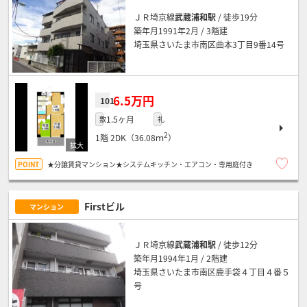
ＪＲ埼京線
武蔵浦和駅
/ 徒歩19分
築年月1991年2月 / 3階建
埼玉県さいたま市南区曲本3丁目9番14号
6.5万円
101
1.5ヶ月
敷
礼
2
1階
2DK（36.08ｍ
）
★分譲賃貸マンション★システムキッチン・エアコン・専用庭付き
Firstビル
マンション
ＪＲ埼京線
武蔵浦和駅
/ 徒歩12分
築年月1994年1月 / 2階建
埼玉県さいたま市南区鹿手袋４丁目４番５
号