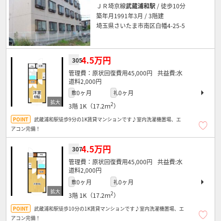
ＪＲ埼京線
武蔵浦和駅
/ 徒歩10分
築年月1991年3月 / 3階建
埼玉県さいたま市南区白幡4-25-5
4.5万円
305
原状回復費用45,000円
水
道料2,000円
0ヶ月
0ヶ月
敷
礼
2
3階
1K（17.2ｍ
）
武蔵浦和駅徒歩9分の1K賃貸マンションです♪室内洗濯機置場、エ
アコン完備！
4.5万円
307
原状回復費用45,000円
水
道料2,000円
0ヶ月
0ヶ月
敷
礼
2
3階
1K（17.2ｍ
）
武蔵浦和駅徒歩10分の1K賃貸マンションです♪室内洗濯機置場、エ
アコン完備！