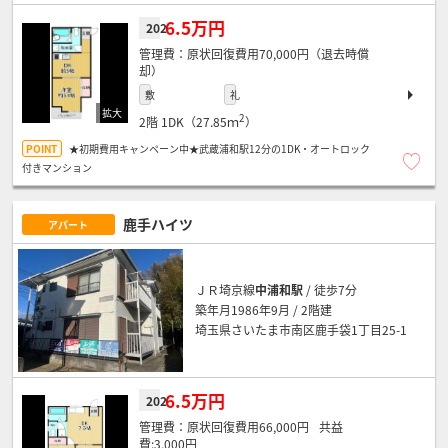
6.5万円
202
原状回復費用70,000円（退去時償
却）
敷
礼
2
2階
1DK（27.85ｍ
）
★初期費用キャンペーン中★武蔵浦和駅12分の1DK・オートロック
付きマンション
鹿手ハイツ
アパート
ＪＲ埼京線
中浦和駅
/ 徒歩7分
築年月1986年9月 / 2階建
埼玉県さいたま市南区鹿手袋1丁目25-1
6.5万円
202
原状回復費用66,000円
3,000円