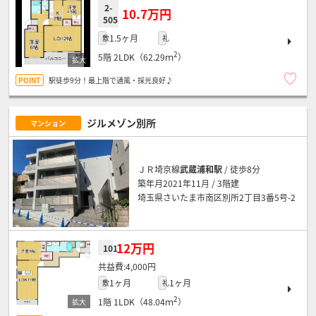
2-
10.7万円
505
1.5ヶ月
敷
礼
2
5階
2LDK（62.29ｍ
）
駅徒歩9分！最上階で通風・採光良好♪
ジルメゾン別所
マンション
ＪＲ埼京線
武蔵浦和駅
/ 徒歩8分
築年月2021年11月 / 3階建
埼玉県さいたま市南区別所2丁目3番5号-2
12万円
101
4,000円
1ヶ月
1ヶ月
敷
礼
2
1階
1LDK（48.04ｍ
）