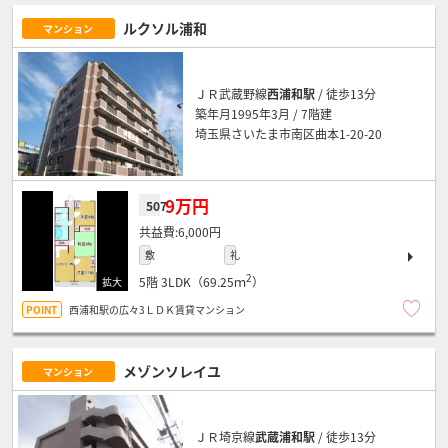
ルクソル浦和
マンション
ＪＲ武蔵野線
西浦和駅
/ 徒歩13分
築年月1995年3月 / 7階建
埼玉県さいたま市南区曲本1-20-20
9万円
507
6,000円
敷
礼
2
5階
3LDK（69.25ｍ
）
西浦和駅の広々3ＬＤＫ賃貸マンション
メゾンソレイユ
マンション
ＪＲ埼京線
武蔵浦和駅
/ 徒歩13分