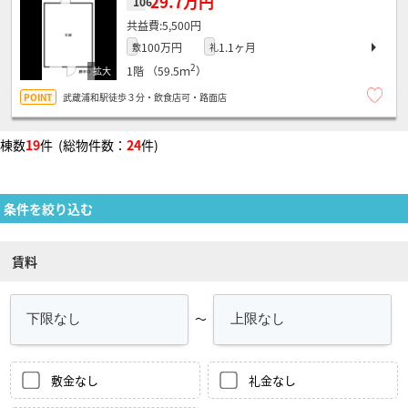
29.7万円
106
5,500円
100万円
1.1ヶ月
敷
礼
2
1階
（59.5ｍ
）
武蔵浦和駅徒歩３分・飲食店可・路面店
棟数
19
件 (総物件数：
24
件)
条件を絞り込む
賃料
～
敷金なし
礼金なし