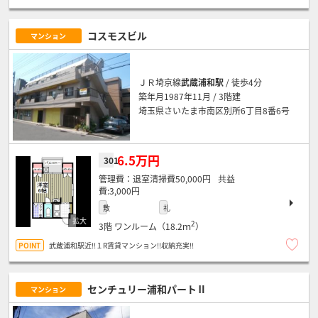
コスモスビル
マンション
ＪＲ埼京線
武蔵浦和駅
/ 徒歩4分
築年月1987年11月 / 3階建
埼玉県さいたま市南区別所6丁目8番6号
6.5万円
301
退室清掃費50,000円
3,000円
敷
礼
2
3階
ワンルーム（18.2ｍ
）
武蔵浦和駅近!!１R賃貸マンション!!収納充実!!
センチュリー浦和パートⅡ
マンション