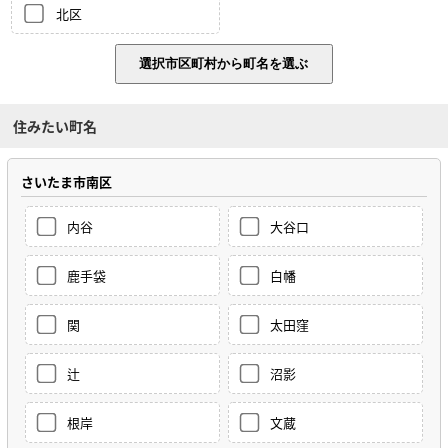
北区
住みたい町名
さいたま市南区
内谷
大谷口
鹿手袋
白幡
関
太田窪
辻
沼影
根岸
文蔵