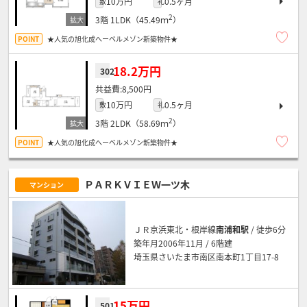
10万円
0.5ヶ月
敷
礼
2
3階
1LDK（45.49ｍ
）
★人気の旭化成へーベルメゾン新築物件★
18.2万円
302
8,500円
10万円
0.5ヶ月
敷
礼
2
3階
2LDK（58.69ｍ
）
★人気の旭化成へーベルメゾン新築物件★
ＰＡＲＫＶＩＥＷ一ツ木
マンション
ＪＲ京浜東北・根岸線
南浦和駅
/ 徒歩6分
築年月2006年11月 / 6階建
埼玉県さいたま市南区南本町1丁目17-8
15万円
501