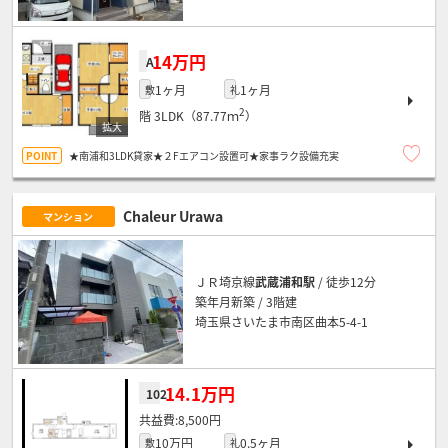
14万円
A
1ヶ月
1ヶ月
敷
礼
2
階
3LDK（87.77ｍ
）
★南浦和3LDK貸家★２Fエアコン設置可★家事ラク設備充実
Chaleur Urawa
マンション
ＪＲ埼京線
武蔵浦和駅
/ 徒歩12分
築年月新築 / 3階建
埼玉県さいたま市南区曲本5-4-1
14.1万円
102
8,500円
10万円
0.5ヶ月
敷
礼