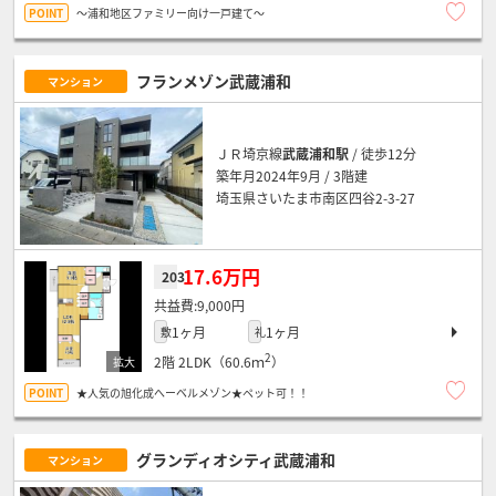
～浦和地区ファミリー向け一戸建て～
フランメゾン武蔵浦和
マンション
ＪＲ埼京線
武蔵浦和駅
/ 徒歩12分
築年月2024年9月 / 3階建
埼玉県さいたま市南区四谷2-3-27
17.6万円
203
9,000円
1ヶ月
1ヶ月
敷
礼
2
2階
2LDK（60.6ｍ
）
★人気の旭化成へーベルメゾン★ペット可！！
グランディオシティ武蔵浦和
マンション