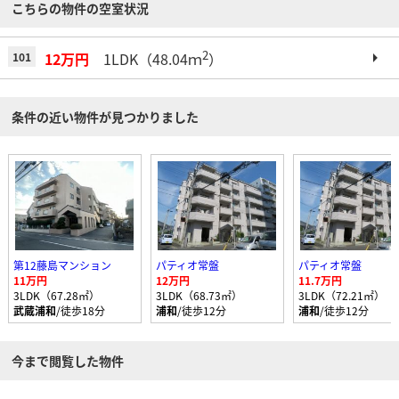
こちらの物件の空室状況
2
12万円
1LDK（48.04ｍ
）
101
条件の近い物件が見つかりました
第12藤島マンション
パティオ常盤
パティオ常盤
11万円
12万円
11.7万円
3LDK（67.28㎡）
3LDK（68.73㎡）
3LDK（72.21㎡）
武蔵浦和
/徒歩18分
浦和
/徒歩12分
浦和
/徒歩12分
今まで閲覧した物件