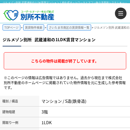
ジルメゾン別所 武蔵浦和の1LDK賃貸マンション！旭化成オートロックエアコン独立洗面所システムキッチン｜株式会社 別所不動産
TOPページ
賃貸物件検索
さいたま市南区の賃貸情報一覧
ジルメゾン別所 武蔵浦和の
ジルメゾン別所
武蔵浦和の1LDK賃貸マンション
こちらの物件は掲載が終了しています。
※このページの情報は広告情報ではありません。過去から現在まで株式会社
別所不動産のホームぺージに掲載されていた物件情報を元に生成した参考情報
です。
マンション / S造(鉄骨造)
種別 / 構造
3階
建物階建
1LDK
間取り一例