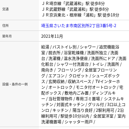
ＪＲ埼京線「武蔵浦和」駅 徒歩8分
ＪＲ武蔵野線「武蔵浦和」駅 徒歩8分
交通
ＪＲ京浜東北・根岸線「浦和」駅 徒歩18分
埼玉県さいたま市南区別所2丁目3番5号-2
住所
2021年11月
築年月
給湯 / バストイレ別 / シャワー / 追焚機能浴
室 / 脱衣所 / 浴室乾燥機 / 洗面所独立 / 洗面
台 / 洗濯機 / 温水洗浄便座 / 洗面所にドア / 洗面
化粧台 / シャワー付洗面台 / トイレ / 洗面所 /
南向き / フローリング / 全居室フローリン
グ / エアコン / クロゼット / シューズボック
ス / 玄関収納 / 収納スペース / TVインターホ
設備・条件の一例
ン / オートロック / モニタ付オートロック / 宅
配ボックス / 敷地内ごみ置 / ディンプルキ
ー / 当社管理物件 / 専用ゴミ置場 / システムキ
ッチン / 対面式キッチン / グリル付 / 3口以上コ
ンロ / キッチン / 陽当り良好 / 2駅利用可 / 2沿
線利用可 / 駅徒歩10分以内 / 全居室洋室 / 室内
洗濯機置場 / シャッター雨戸 /