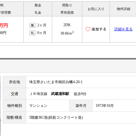
賃料
敷金
間取り
お気に入り
物件詳細
/管理費
礼金
専有面積
2DK
2万円
2ヶ月
敷
詳細を見る
2
000円
0ヶ月
礼
39.66ｍ
所在地
埼玉県さいたま市南区白幡4-20-1
交通
ＪＲ埼京線
武蔵浦和駅
徒歩9分
物件種別
マンション
築年月
1973年10月
階数/構造
5階建/RC造(鉄筋コンクリート造)