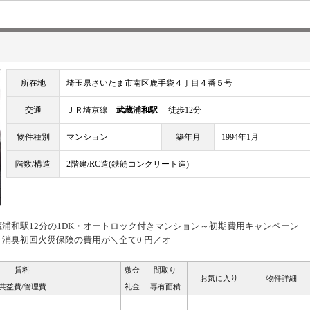
所在地
埼玉県さいたま市南区鹿手袋４丁目４番５号
交通
ＪＲ埼京線
武蔵浦和駅
徒歩12分
物件種別
マンション
築年月
1994年1月
階数/構造
2階建/RC造(鉄筋コンクリート造)
浦和駅12分の1DK・オートロック付きマンション～初期費用キャンペーン
消臭初回火災保険の費用が＼全て0 円／オ
賃料
敷金
間取り
お気に入り
物件詳細
共益費/管理費
礼金
専有面積