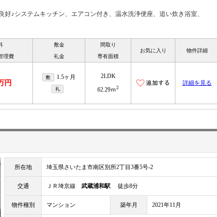
良好♪システムキッチン、エアコン付き、温水洗浄便座、追い炊き浴室、
料
敷金
間取り
お気に入り
物件詳細
管理費
礼金
専有面積
2LDK
1.5ヶ月
敷
7万円
詳細を見る
2
礼
62.29ｍ
所在地
埼玉県さいたま市南区別所2丁目3番5号-2
交通
ＪＲ埼京線
武蔵浦和駅
徒歩8分
物件種別
マンション
築年月
2021年11月