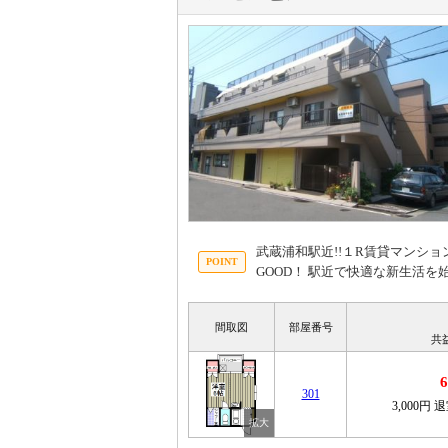
武蔵浦和駅近!!１R賃貸マンショ
GOOD！ 駅近で快適な新生活
間取図
部屋番号
共
301
3,000円
退