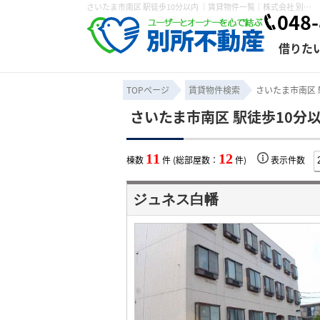
さいたま市南区 駅徒歩10分以内 ｜賃貸物件一覧｜株式会社 別所不動産
048-
借りた
TOPページ
賃貸物件検索
さいたま市南区 
さいたま市南区 駅徒歩10分
条件から探す
賃貸管理について
売買物件一覧
不動産売却について
入居者様専用ページ
会社概要
スタッフ紹介
学区から探す
購入時の諸費
賃貸経営
住み替
退去申
11
12
棟数
件 (総部屋数：
件)
表示件数
保存した検索条件
オーナー座談会
媒介契約の種類
個人情報の取り扱い
賃貸法律相
諸費用
賃貸契約
カスタ
ジュネス白幡
よくある質問