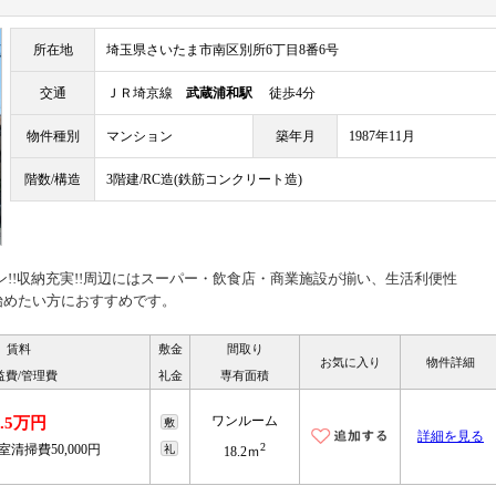
所在地
埼玉県さいたま市南区別所6丁目8番6号
交通
ＪＲ埼京線
武蔵浦和駅
徒歩4分
物件種別
マンション
築年月
1987年11月
階数/構造
3階建/RC造(鉄筋コンクリート造)
ン!!収納充実!!周辺にはスーパー・飲食店・商業施設が揃い、生活利便性
を始めたい方におすすめです。
賃料
敷金
間取り
お気に入り
物件詳細
益費/管理費
礼金
専有面積
ワンルーム
6.5万円
敷
詳細を見る
2
室清掃費50,000円
礼
18.2ｍ