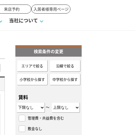
来店予約
入居者様専用ページ
当社について
検索条件の変更
一覧
ンVS戸建て
い合わせ
ワンポイント税務
業者の選び方
物件閲覧履歴
来店予約
賃貸vs持ち家
エリアで絞る
沿線で絞る
高く売るポイント
小学校から探す
中学校から探す
賃料
～
管理費・共益費を含む
敷金なし