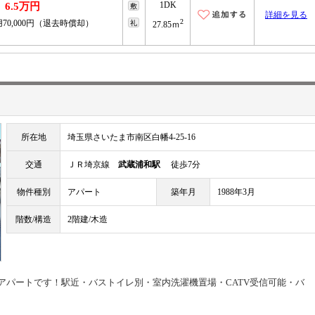
1DK
6.5万円
敷
詳細を見る
2
70,000円（退去時償却）
礼
27.85ｍ
所在地
埼玉県さいたま市南区白幡4-25-16
交通
ＪＲ埼京線
武蔵浦和駅
徒歩7分
物件種別
アパート
築年月
1988年3月
階数/構造
2階建/木造
貸アパートです！駅近・バストイレ別・室内洗濯機置場・CATV受信可能・バ