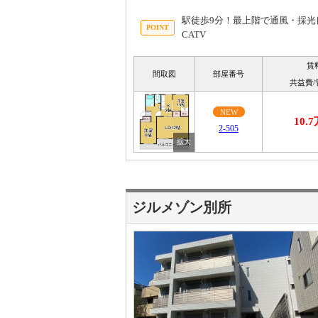
駅徒歩9分！最上階で通風・採光
CATV
賃
間取図
部屋番号
共益費/
NEW
10.
2-505
ジルメゾン別所