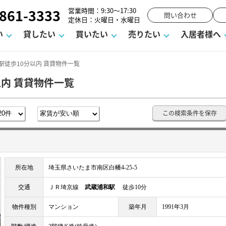
861-3333
営業時間：9:30～17:30
問い合わせ
定休日：火曜日・水曜日
い
貸したい
買いたい
売りたい
入居者様へ
駅徒歩10分以内 賃貸物件一覧
以内 賃貸物件一覧
用
塾
え
請フォーム
お知らせ
町名から探す
賃貸Q&A
購入までの流れ
借地底地
駐車場解約フォーム
お客様の声
相続
空室対策
駐車場を探す
よくある質問
仲介手数料について
街紹介
業界ニュース
お気に入り
マンショ
お問
この検索条件を保存
談室
までの流れ
マーハラスメントに対する基本方針
仲介と買取の違い
よくある質問
必要な書類
不動産用語・賃貸用語集
売却の流れ
所在地
埼玉県さいたま市南区白幡4-25-5
交通
ＪＲ埼京線
武蔵浦和駅
徒歩10分
物件種別
マンション
築年月
1991年3月