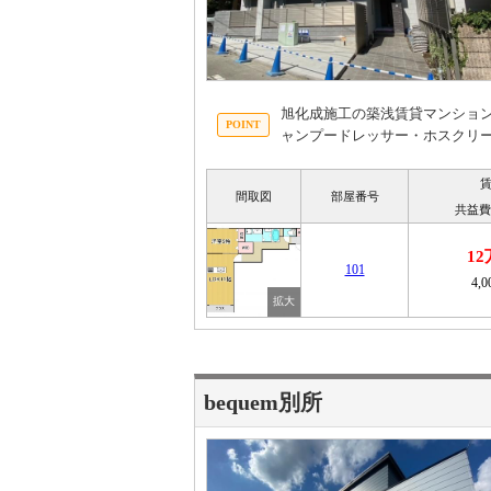
旭化成施工の築浅賃貸マンショ
ャンプードレッサー・ホスクリ
間取図
部屋番号
共益費
1
101
4,
bequem別所