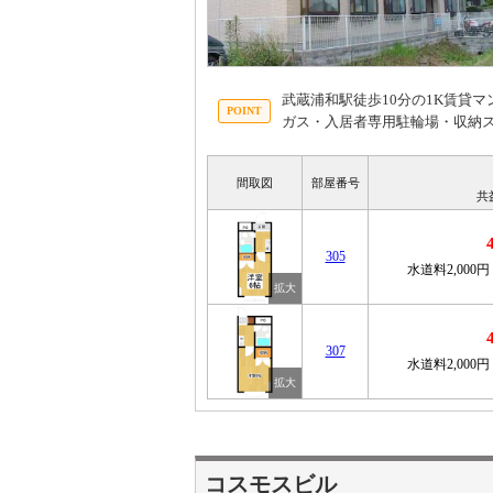
武蔵浦和駅徒歩10分の1K賃貸
ガス・入居者専用駐輪場・収納
間取図
部屋番号
共
305
水道料2,000円
307
水道料2,000円
コスモスビル