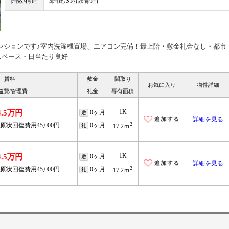
階数/構造
3階建/S造(鉄骨造)
マンションです♪室内洗濯機置場、エアコン完備！最上階・敷金礼金なし・都市
スペース・日当たり良好
賃料
敷金
間取り
お気に入り
物件詳細
益費/管理費
礼金
専有面積
1K
4.5万円
0ヶ月
敷
詳細を見る
2
原状回復費用45,000円
0ヶ月
礼
17.2ｍ
1K
4.5万円
0ヶ月
敷
詳細を見る
2
原状回復費用45,000円
0ヶ月
礼
17.2ｍ