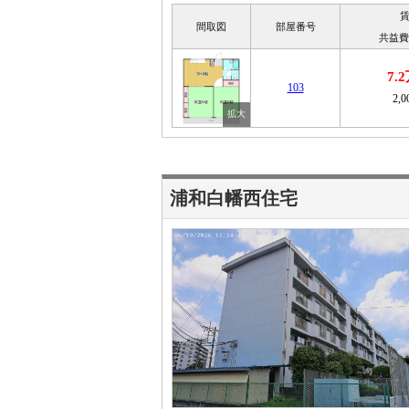
間取図
部屋番号
共益費
7.
103
2,
浦和白幡西住宅