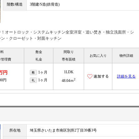
階数/構造
3階建/S造(鉄骨造)
ン！オートロック・システムキッチン全室洋室・追い焚き・独立洗面所・シ
ーン・クローゼット・対面キッチン
賃料
敷金
間取り
お気に入り
物件詳細
/管理費
礼金
専有面積
1LDK
2万円
1ヶ月
敷
詳細を見る
2
000円
1ヶ月
礼
48.04ｍ
所在地
埼玉県さいたま市南区別所2丁目39番3号