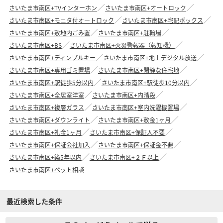
さいたま市南区+TVインターホン
さいたま市南区+オートロック
さいたま市南区+モニタ付オートロック
さいたま市南区+宅配ボックス
さいたま市南区+敷地内ごみ置
さいたま市南区+駐輪場
さいたま市南区+BS
さいたま市南区+火災警報器（報知機）
さいたま市南区+ディンプルキー
さいたま市南区+地上デジタル放送
さいたま市南区+専用ゴミ置場
さいたま市南区+閑静な住宅地
さいたま市南区+駅徒歩5分以内
さいたま市南区+駅徒歩10分以内
さいたま市南区+全居室洋室
さいたま市南区+内階段
さいたま市南区+複層ガラス
さいたま市南区+室内洗濯機置場
さいたま市南区+ダウンライト
さいたま市南区+敷金1ヶ月
さいたま市南区+礼金1ヶ月
さいたま市南区+保証人不要
さいたま市南区+保証会社加入
さいたま市南区+保証金不要
さいたま市南区+築5年以内
さいたま市南区+２Ｆ以上
さいたま市南区+ペット相談
最近検索した条件