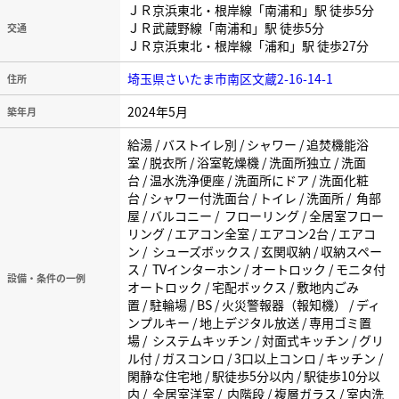
ＪＲ京浜東北・根岸線「南浦和」駅 徒歩5分
ＪＲ武蔵野線「南浦和」駅 徒歩5分
交通
ＪＲ京浜東北・根岸線「浦和」駅 徒歩27分
埼玉県さいたま市南区文蔵2-16-14-1
住所
2024年5月
築年月
給湯 / バストイレ別 / シャワー / 追焚機能浴
室 / 脱衣所 / 浴室乾燥機 / 洗面所独立 / 洗面
台 / 温水洗浄便座 / 洗面所にドア / 洗面化粧
台 / シャワー付洗面台 / トイレ / 洗面所 / 角部
屋 / バルコニー / フローリング / 全居室フロー
リング / エアコン全室 / エアコン2台 / エアコ
ン / シューズボックス / 玄関収納 / 収納スペー
ス / TVインターホン / オートロック / モニタ付
設備・条件の一例
オートロック / 宅配ボックス / 敷地内ごみ
置 / 駐輪場 / BS / 火災警報器（報知機） / ディ
ンプルキー / 地上デジタル放送 / 専用ゴミ置
場 / システムキッチン / 対面式キッチン / グリ
ル付 / ガスコンロ / 3口以上コンロ / キッチン /
閑静な住宅地 / 駅徒歩5分以内 / 駅徒歩10分以
内 / 全居室洋室 / 内階段 / 複層ガラス / 室内洗