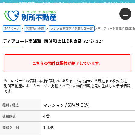
ディアコート南浦和 南浦和の1LDK賃貸マンション！オートロックTV付モニターホン宅配ボックスホスクリーンエアコン｜株式会社 別所不動産
TOPページ
賃貸物件検索
さいたま市南区の賃貸情報一覧
ディアコート南浦和 南浦和
ディアコート南浦和
南浦和の1LDK賃貸マンション
こちらの物件は掲載が終了しています。
※このページの情報は広告情報ではありません。過去から現在まで株式会社
別所不動産のホームぺージに掲載されていた物件情報を元に生成した参考情報
です。
マンション / S造(鉄骨造)
種別 / 構造
4階
建物階建
1LDK
間取り一例