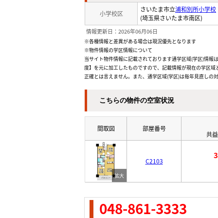
さいたま市立
浦和別所小学校
小学校区
(埼玉県さいたま市南区)
情報更新日：2026年06月06日
※各種情報と差異がある場合は現況優先となります
※物件情報の学区情報について
当サイト物件情報に記載されております通学区域(学区)情報は
度】を元に加工したものですので、記載情報が現在の学区域
正確とは言えません。また、通学区域(学区)は毎年見直しの
こちらの物件の空室状況
間取図
部屋番号
共益
C2103
048-861-3333