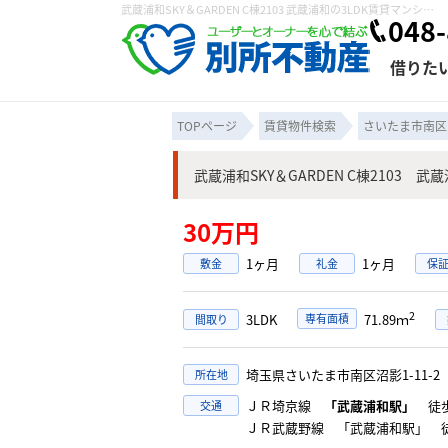
武蔵浦和SKY＆GARDEN C棟2103 武蔵浦和の3LDK賃貸マンション！都市ガス温水洗浄便座ミストサウナ 宅配ボックス食洗器｜株式会社 別所不動産
048-
借りた
TOPページ
賃貸物件検索
さいたま市南区
武蔵浦和SKY＆GARDEN C棟2103 
条件から探す
賃貸管理について
売買物件一覧
不動産売却について
入居者様専用ページ
会社概要
スタッフ紹介
学区から探す
購入時の諸費
賃貸経営
住み替
退去申
30万円
保存した検索条件
オーナー座談会
媒介契約の種類
個人情報の取り扱い
賃貸法律相
諸費用
賃貸契約
カスタ
1ヶ月
1ヶ月
敷金
礼金
保
よくある質問
2
3LDK
専有面積
71.89ｍ
間取り
埼玉県さいたま市南区沼影1-11-
所在地
ＪＲ埼京線
「武蔵浦和駅」
徒歩
交通
ＪＲ武蔵野線 「武蔵浦和駅」 