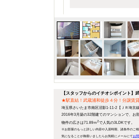
【スタッフからのイチオシポイント】武蔵浦
★駅直結！武蔵浦和徒歩４分！分譲賃
埼玉県さいたま市南区沼影1-11-2【ＪＲ埼京
2016年3月築の32階建てのマンションで、お
2
物件の広さは71.89ｍ
で人気の3LDKです。
※お部屋のもっと詳しい内容や入居時期、諸条件のご相
気になることが御座いましたらお気軽にメールにて
お問