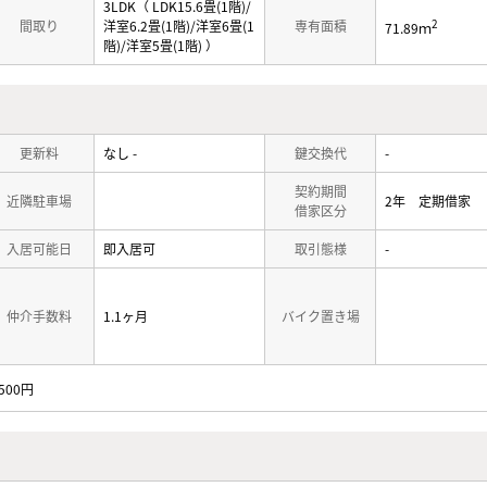
3LDK（ LDK15.6畳(1階)/
2
間取り
洋室6.2畳(1階)/洋室6畳(1
専有面積
71.89ｍ
階)/洋室5畳(1階) ）
更新料
なし -
鍵交換代
-
契約期間
近隣駐車場
2年 定期借家
借家区分
入居可能日
即入居可
取引態様
-
仲介手数料
1.1ヶ月
バイク置き場
,500円