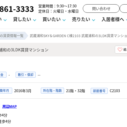
861-3333
営業時間：9:30～17:30
問い合わせ
定休日：火曜日・水曜日
い
貸したい
買いたい
売りたい
入居者様へ
の賃貸情報一覧
武蔵浦和SKY＆GARDEN C棟2103 武蔵浦和の3LDK賃貸マンシ
武蔵浦和の3LDK賃貸マンション
用
塾
え
請フォーム
お知らせ
町名から探す
賃貸Q&A
購入までの流れ
借地底地
駐車場解約フォーム
お客様の声
相続
空室対策
駐車場を探す
よくある質問
仲介手数料について
街紹介
業界ニュース
お気に入り
マンショ
お問
談室
までの流れ
マーハラスメントに対する基本方針
仲介と買取の違い
よくある質問
必要な書類
不動産用語・賃貸用語集
売却の流れ
-
--
証金
敷引・償却
2016年3月
21階・32階
C2103
築年月
所在階・階数
2
周辺MAP
4分
徒歩4分