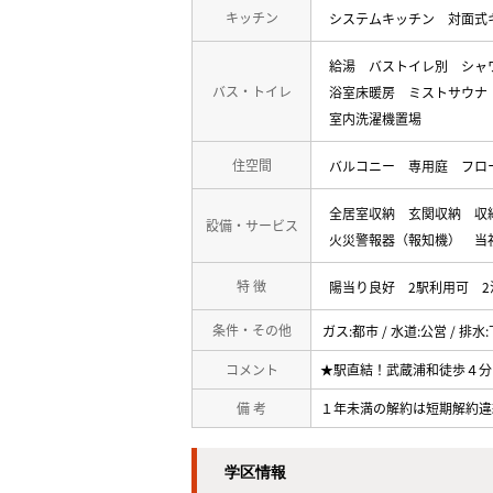
キッチン
システムキッチン
対面式
給湯
バストイレ別
シャ
バス・トイレ
浴室床暖房
ミストサウナ
室内洗濯機置場
住空間
バルコニー
専用庭
フロ
全居室収納
玄関収納
収
設備・サービス
火災警報器（報知機）
当
特 徴
陽当り良好
2駅利用可
条件・その他
ガス:都市 / 水道:公営 / 排水
コメント
★駅直結！武蔵浦和徒歩４分
備 考
１年未満の解約は短期解約違
学区情報