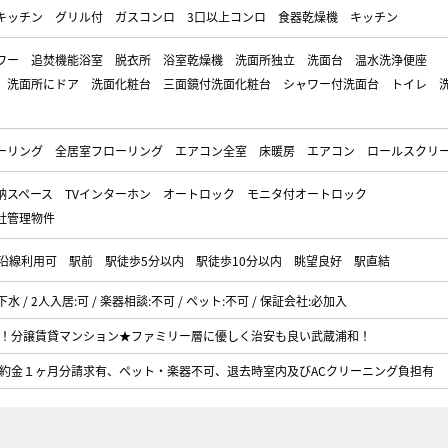
キッチン
グリル付
ガスコンロ
3口以上コンロ
食器乾燥機
キッチン
ワー
追焚機能浴室
脱衣所
浴室乾燥機
洗面所独立
洗面台
温水洗浄便座
洗面所にドア
洗面化粧台
三面鏡付洗面化粧台
シャワー付洗面台
トイレ
ーリング
全居室フローリング
エアコン全室
床暖房
エアコン
ロールスクリ
納スペース
TVインターホン
オートロック
モニタ付オートロック
社管理物件
2沿線利用可
駅前
駅徒歩5分以内
駅徒歩10分以内
眺望良好
駅直結
:下水 / 2人入居:可 / 楽器相談:不可 / ペット:不可 / 保証会社:必加入
！分譲賃貸マンション★ファミリー層に優しく治安も良い武蔵浦和！
約金１ヶ月分請求有、ペット・楽器不可、退去時室内及びACクリーニング負担有