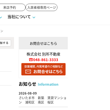
来店予約
入居者様専用ページ
当社について
ョン
お問合せはこちら
一覧
ンVS戸建て
い合わせ
ワンポイント税務
業者の選び方
物件閲覧履歴
来店予約
賃貸vs持ち家
株式会社 別所不動産
048-861-3333
高く売るポイント
お知らせ
Information