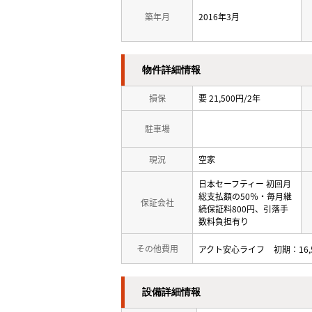
築年月
2016年3月
物件詳細情報
損保
要 21,500円/2年
駐車場
現況
空家
日本セーフティー 初回月
総支払額の50％・毎月継
保証会社
続保証料800円、引落手
数料負担有り
その他費用
アクト安心ライフ
初期
16
設備詳細情報