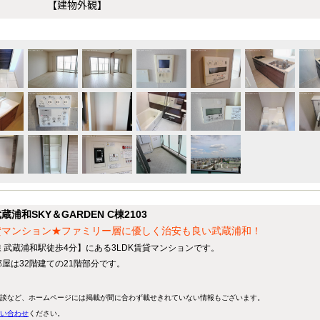
【建物外観】
和SKY＆GARDEN C棟2103
貸マンション★ファミリー層に優しく治安も良い武蔵浦和！
線 武蔵浦和駅徒歩4分】にある3LDK賃貸マンションです。
部屋は32階建ての21階部分です。
談など、ホームページには掲載が間に合わず載せきれていない情報もございます。
い合わせ
ください。