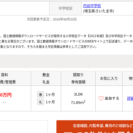
内谷中学校
中学校区
(埼玉県さいたま市)
次回更新予定日：2026年06月20日
、国土数値情報ダウンロードサービスが提供する小学校区データ【2021年度】及び中学校区データ【
と異なる場合がございます。国土数値情報ダウンロードサービスのWEBサイト上で記述通り、データ
対象となりますので、そちらを踏まえ学区情報は参考としてご活用下さい。
賃料
敷金
間取り
お気に入り
物
費/管理費
礼金
専有面積
30万円
3LDK
1ヶ月
敷
詳
2
-
-
1ヶ月
礼
71.89ｍ