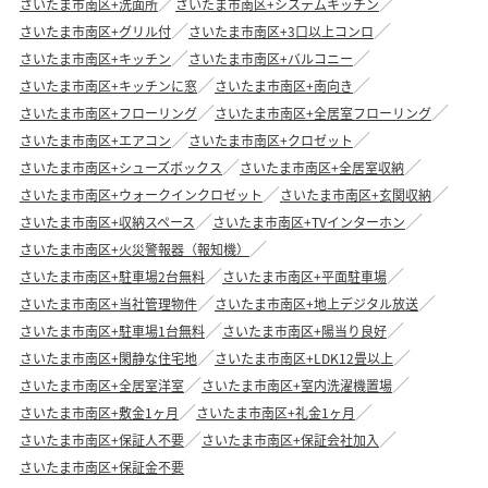
さいたま市南区+洗面所
さいたま市南区+システムキッチン
さいたま市南区+グリル付
さいたま市南区+3口以上コンロ
さいたま市南区+キッチン
さいたま市南区+バルコニー
さいたま市南区+キッチンに窓
さいたま市南区+南向き
さいたま市南区+フローリング
さいたま市南区+全居室フローリング
さいたま市南区+エアコン
さいたま市南区+クロゼット
さいたま市南区+シューズボックス
さいたま市南区+全居室収納
さいたま市南区+ウォークインクロゼット
さいたま市南区+玄関収納
さいたま市南区+収納スペース
さいたま市南区+TVインターホン
さいたま市南区+火災警報器（報知機）
さいたま市南区+駐車場2台無料
さいたま市南区+平面駐車場
さいたま市南区+当社管理物件
さいたま市南区+地上デジタル放送
さいたま市南区+駐車場1台無料
さいたま市南区+陽当り良好
さいたま市南区+閑静な住宅地
さいたま市南区+LDK12畳以上
さいたま市南区+全居室洋室
さいたま市南区+室内洗濯機置場
さいたま市南区+敷金1ヶ月
さいたま市南区+礼金1ヶ月
さいたま市南区+保証人不要
さいたま市南区+保証会社加入
さいたま市南区+保証金不要