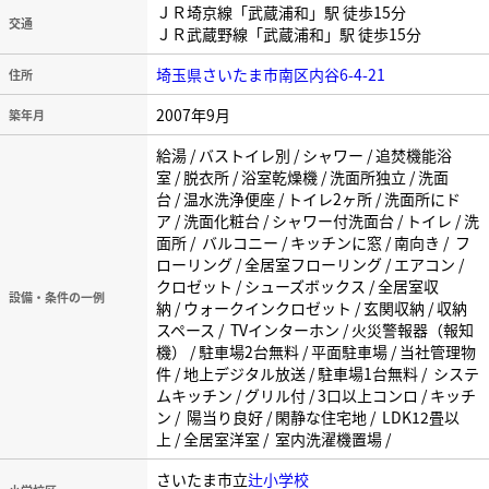
ＪＲ埼京線「武蔵浦和」駅 徒歩15分
交通
ＪＲ武蔵野線「武蔵浦和」駅 徒歩15分
埼玉県さいたま市南区内谷6-4-21
住所
2007年9月
築年月
給湯 / バストイレ別 / シャワー / 追焚機能浴
室 / 脱衣所 / 浴室乾燥機 / 洗面所独立 / 洗面
台 / 温水洗浄便座 / トイレ2ヶ所 / 洗面所にド
ア / 洗面化粧台 / シャワー付洗面台 / トイレ / 洗
面所 / バルコニー / キッチンに窓 / 南向き / フ
ローリング / 全居室フローリング / エアコン /
クロゼット / シューズボックス / 全居室収
設備・条件の一例
納 / ウォークインクロゼット / 玄関収納 / 収納
スペース / TVインターホン / 火災警報器（報知
機） / 駐車場2台無料 / 平面駐車場 / 当社管理物
件 / 地上デジタル放送 / 駐車場1台無料 / システ
ムキッチン / グリル付 / 3口以上コンロ / キッチ
ン / 陽当り良好 / 閑静な住宅地 / LDK12畳以
上 / 全居室洋室 / 室内洗濯機置場 /
さいたま市立
辻小学校