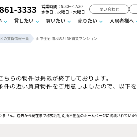
861-3333
営業時間：9:30～17:30
問い合わせ
定休日：火曜日・水曜日
い
貸したい
買いたい
売りたい
入居者様へ
区の賃貸情報一覧
山中住宅 浦和の3LDK賃貸マンション
用
塾
え
請フォーム
お知らせ
町名から探す
賃貸Q&A
購入までの流れ
借地底地
駐車場解約フォーム
お客様の声
相続
空室対策
駐車場を探す
よくある質問
仲介手数料について
街紹介
業界ニュース
お気に入り
マンショ
お問
談室
までの流れ
マーハラスメントに対する基本方針
仲介と買取の違い
よくある質問
必要な書類
不動産用語・賃貸用語集
売却の流れ
りません。過去から現在まで株式会社 別所不動産のホームぺージに掲載されていた