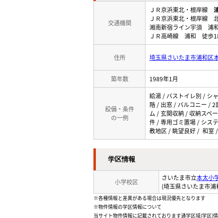
ＪＲ京浜東北・根岸線
ＪＲ京浜東北・根岸線 北
交通機関
湘南新宿ライン宇須 浦和
ＪＲ高崎線 浦和 徒歩1
住所
埼玉県さいたま市浦和区本太4
築年数
1989年1月
給湯 / バストイレ別 / シャ
階 / 出窓 / バルコニー 
設備・条件
ム / 玄関収納 / 収納スペ
の一例
件 / 専用ゴミ置場 / シス
教地区 / 眺望良好 / 和室
学区情報
さいたま市立
本太小
小学校区
(埼玉県さいたま市浦
※各種情報と差異がある場合は現況優先となります
※物件情報の学区情報について
当サイト物件情報に記載されております通学区域(学区)