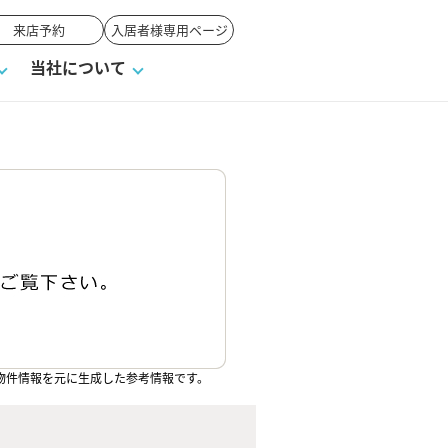
来店予約
入居者様専用ページ
当社について
一覧
ンVS戸建て
い合わせ
ワンポイント税務
業者の選び方
物件閲覧履歴
来店予約
賃貸vs持ち家
高く売るポイント
物件情報を元に生成した参考情報です。