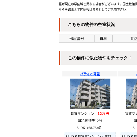
報が現在の学区域と異なる場合がございます。国土数値情
ちらを踏まえ学区情報は参考としてご活用下さい。
こちらの物件の空室状況
部屋番号
賃料
共益
この物件に似た物件をチェック！
パティオ常盤
12万円
賃貸マンション
賃貸マ
浦和駅 徒歩12分
浦
3LDK（68.73㎡）
3L
3ＬＤＫ賃貸マンション・無料
3ＬＤＫ