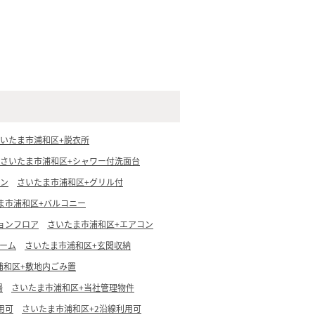
いたま市浦和区+脱衣所
さいたま市浦和区+シャワー付洗面台
チン
さいたま市浦和区+グリル付
ま市浦和区+バルコニー
ョンフロア
さいたま市浦和区+エアコン
ーム
さいたま市浦和区+玄関収納
浦和区+敷地内ごみ置
場
さいたま市浦和区+当社管理物件
用可
さいたま市浦和区+2沿線利用可