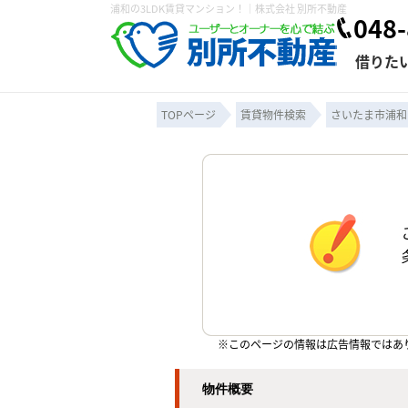
浦和の3LDK賃貸マンション！｜株式会社 別所不動産
048-
借りた
TOPページ
賃貸物件検索
さいたま市浦和
条件から探す
賃貸管理について
売買物件一覧
不動産売却について
入居者様専用ページ
会社概要
スタッフ紹介
学区から探す
購入時の諸費
賃貸経営
住み替
退去申
保存した検索条件
オーナー座談会
媒介契約の種類
個人情報の取り扱い
賃貸法律相
諸費用
賃貸契約
カスタ
よくある質問
※このページの情報は広告情報ではあ
物件概要