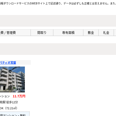
報ダウンロードサービスのWEBサイト上で記述通り、データは必ずしも正確とは言えません。また、
費 / 管理費
間取り
専有面積
敷金
礼金
パティオ常盤
11.7万円
ンション
和駅 徒歩12分
DK（72.21㎡）
賃貸マンション・無料