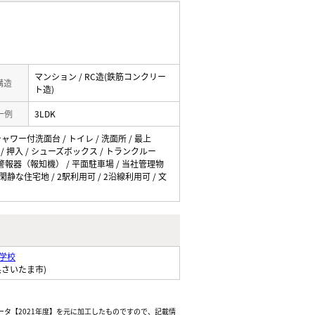
マンション / RC造(鉄筋コンクリー
 構造
ト造)
一例
3LDK
シャワー付洗面台 / トイレ / 洗面所 / 最上
 / 押入 / シューズボックス / トランクルー
 火災警報器（報知機） / 平面駐車場 / 当社管理物
閑静な住宅地 / 2駅利用可 / 2沿線利用可 / 文
学校
県さいたま市)
ータ【2021年度】を元に加工したものですので、記載情