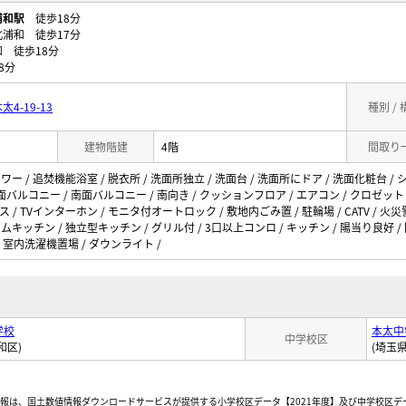
浦和駅
徒歩18分
浦和 徒歩17分
 徒歩18分
8分
-19-13
種別 /
建物階建
4階
間取り
ワー / 追焚機能浴室 / 脱衣所 / 洗面所独立 / 洗面台 / 洗面所にドア / 洗面化粧台 / 
/ 2面バルコニー / 南面バルコニー / 南向き / クッションフロア / エアコン / クロゼット
ース / TVインターホン / モニタ付オートロック / 敷地内ごみ置 / 駐輪場 / CATV /
テムキッチン / 独立型キッチン / グリル付 / 3口以上コンロ / キッチン / 陽当り良好 / 
 / 室内洗濯機置場 / ダウンライト /
学校
本太中
中学校区
和区)
(埼玉
情報は、国土数値情報ダウンロードサービスが提供する小学校区データ【2021年度】及び中学校区デ