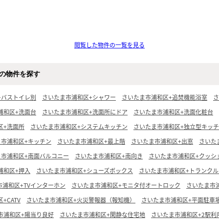
閲覧した物件の一覧を見る
の物件を探す
+バストイレ別
さいたま市浦和区+シャワー
さいたま市浦和区+追焚機能浴室
さ
浦和区+洗面台
さいたま市浦和区+洗面所にドア
さいたま市浦和区+洗面化粧台
区+洗面所
さいたま市浦和区+システムキッチン
さいたま市浦和区+独立型キッ
ま市浦和区+キッチン
さいたま市浦和区+最上階
さいたま市浦和区+出窓
さいた
ま市浦和区+南面バルコニー
さいたま市浦和区+南向き
さいたま市浦和区+クッシ
浦和区+押入
さいたま市浦和区+シューズボックス
さいたま市浦和区+トランクル
市浦和区+TVインターホン
さいたま市浦和区+モニタ付オートロック
さいたま市
+CATV
さいたま市浦和区+火災警報器（報知機）
さいたま市浦和区+平面駐車
市浦和区+陽当り良好
さいたま市浦和区+閑静な住宅地
さいたま市浦和区+2駅利