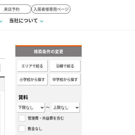
来店予約
入居者様専用ページ
当社について
検索条件の変更
一覧
ンVS戸建て
い合わせ
ワンポイント税務
業者の選び方
物件閲覧履歴
来店予約
賃貸vs持ち家
エリアで絞る
沿線で絞る
高く売るポイント
小学校から探す
中学校から探す
賃料
～
管理費・共益費を含む
敷金なし