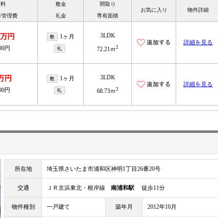
賃料
敷金
間取り
お気に入り
物件詳細
/管理費
礼金
専有面積
3LDK
.7万円
1ヶ月
敷
詳細を見る
2
000円
礼
72.21ｍ
3LDK
2万円
1ヶ月
敷
詳細を見る
2
000円
礼
68.73ｍ
所在地
埼玉県さいたま市浦和区神明1丁目26番20号
交通
ＪＲ京浜東北・根岸線
南浦和駅
徒歩11分
物件種別
一戸建て
築年月
2012年10月