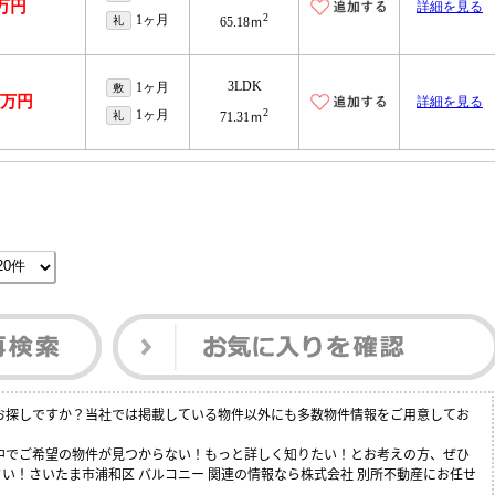
5万円
詳細を見る
2
1ヶ月
礼
65.18ｍ
3LDK
1ヶ月
敷
.8万円
詳細を見る
2
1ヶ月
礼
71.31ｍ
をお探しですか？当社では掲載している物件以外にも多数物件情報をご用意してお
の中でご希望の物件が見つからない！もっと詳しく知りたい！とお考えの方、ぜひ
い！さいたま市浦和区 バルコニー 関連の情報なら株式会社 別所不動産にお任せ