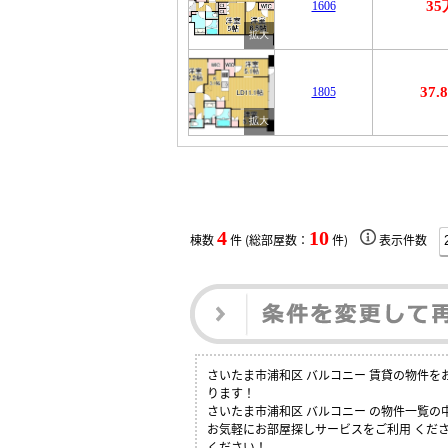
3
1606
37
1805
4
10
棟数
件 (総部屋数：
件)
表示件数
さいたま市浦和区 バルコニー 賃貸の物件
ります！
さいたま市浦和区 バルコニー の物件一覧
お気軽にお部屋探しサービスをご利用 くださ
ください！