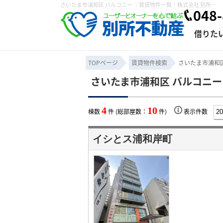
さいたま市浦和区 バルコニー ｜賃貸物件一覧｜株式会社 別所不動産
048-
借りた
TOPページ
賃貸物件検索
さいたま市浦和区
さいたま市浦和区 バルコニー
条件から探す
賃貸管理について
売買物件一覧
不動産売却について
入居者様専用ページ
会社概要
スタッフ紹介
学区から探す
購入時の諸費
賃貸経営
住み替
退去申
4
10
棟数
件 (総部屋数：
件)
表示件数
保存した検索条件
オーナー座談会
媒介契約の種類
個人情報の取り扱い
賃貸法律相
諸費用
賃貸契約
カスタ
イシとス浦和岸町
よくある質問