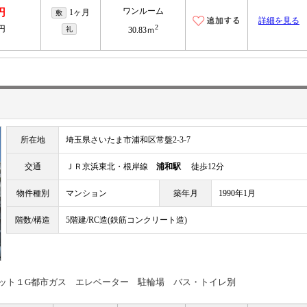
ワンルーム
円
1ヶ月
敷
詳細を見る
2
0円
礼
30.83ｍ
所在地
埼玉県さいたま市浦和区常盤2-3-7
交通
ＪＲ京浜東北・根岸線
浦和駅
徒歩12分
物件種別
マンション
築年月
1990年1月
階数/構造
5階建/RC造(鉄筋コンクリート造)
ネット１G都市ガス エレベーター 駐輪場 バス・トイレ別