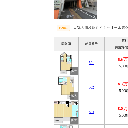
人気の浦和駅近く！～オール電
賃料
間取図
部屋番号
共益費/
8.6
501
5,00
8.7
502
5,00
8.8
503
5,00