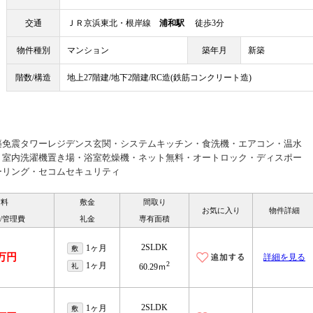
交通
ＪＲ京浜東北・根岸線
浦和駅
徒歩3分
物件種別
マンション
築年月
新築
階数/構造
地上27階建/地下2階建/RC造(鉄筋コンクリート造)
築免震タワーレジデンス玄関・システムキッチン・食洗機・エアコン・温水
・室内洗濯機置き場・浴室乾燥機・ネット無料・オートロック・ディスポー
ーリング・セコムセキュリティ
賃料
敷金
間取り
お気に入り
物件詳細
/管理費
礼金
専有面積
2SLDK
1ヶ月
敷
1万円
詳細を見る
2
1ヶ月
礼
60.29ｍ
2SLDK
1ヶ月
敷