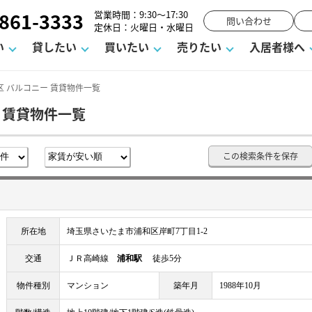
861-3333
営業時間：9:30～17:30
問い合わせ
定休日：火曜日・水曜日
い
貸したい
買いたい
売りたい
入居者様へ
 バルコニー 賃貸物件一覧
 賃貸物件一覧
用
塾
え
請フォーム
お知らせ
町名から探す
賃貸Q&A
購入までの流れ
借地底地
駐車場解約フォーム
お客様の声
相続
空室対策
駐車場を探す
よくある質問
仲介手数料について
街紹介
業界ニュース
お気に入り
マンショ
お問
この検索条件を保存
談室
までの流れ
マーハラスメントに対する基本方針
仲介と買取の違い
よくある質問
必要な書類
不動産用語・賃貸用語集
売却の流れ
所在地
埼玉県さいたま市浦和区岸町7丁目1-2
交通
ＪＲ高崎線
浦和駅
徒歩5分
物件種別
マンション
築年月
1988年10月