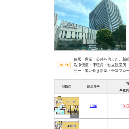
住居・商業・公共を備えた、新
洗浄便座・床暖房・独立洗面所
ザー・追い炊き浴室・全室フロ
間取図
部屋番号
共益費
3
1206