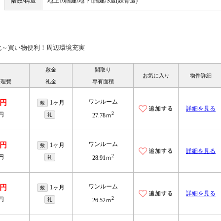
階数/構造
地上10階建/地下1階建/S造(鉄骨造)
化～買い物便利！周辺環境充実
敷金
間取り
お気に入り
物件詳細
管理費
礼金
専有面積
ワンルーム
万円
1ヶ月
敷
詳細を見る
2
0円
礼
27.78ｍ
ワンルーム
万円
1ヶ月
敷
詳細を見る
2
0円
礼
28.91ｍ
ワンルーム
万円
1ヶ月
敷
詳細を見る
2
0円
礼
26.52ｍ