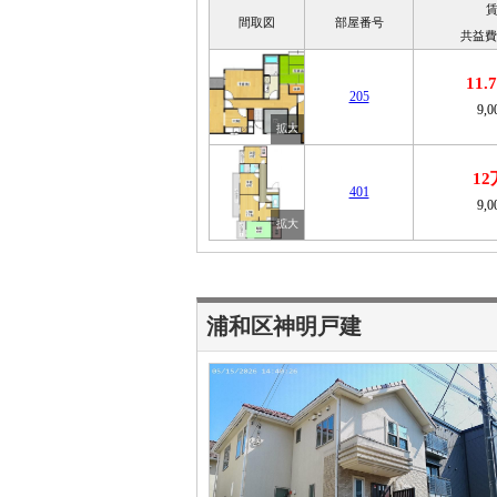
間取図
部屋番号
共益費
11
205
9,
1
401
9,
浦和区神明戸建