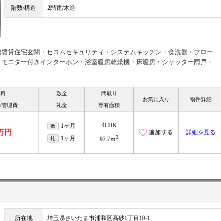
階数/構造
2階建/木造
建賃貸住宅玄関・セコムセキュリティ・システムキッチン・食洗器・フロー
・モニター付きインターホン・浴室暖房乾燥機・床暖房・シャッター雨戸・
賃料
敷金
間取り
お気に入り
物件詳細
/管理費
礼金
専有面積
4LDK
1ヶ月
敷
4万円
詳細を見る
2
1ヶ月
礼
97.7ｍ
所在地
埼玉県さいたま市浦和区高砂1丁目10-1