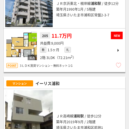
ＪＲ京浜東北・根岸線
浦和駅
/ 徒歩12分
築年月1990年1月 / 5階建
埼玉県さいたま市浦和区常盤2-3-7
11.7万円
205
NEW
9,000円
1.5ヶ月
敷
礼
2
2階
3LDK（72.21ｍ
）
3ＬＤＫ賃貸マンション・無料ネット１G
イーリス浦和
マンション
ＪＲ高崎線
浦和駅
/ 徒歩12分
築年月2019年9月 / 2階建
埼玉県さいたま市浦和区前地1