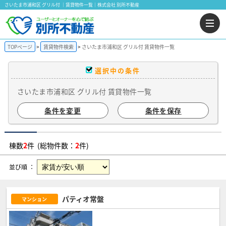
さいたま市浦和区 グリル付 ｜賃貸物件一覧｜株式会社 別所不動産
TOPページ
賃貸物件検索
さいたま市浦和区 グリル付 賃貸物件一覧
選択中の条件
さいたま市浦和区 グリル付 賃貸物件一覧
条件を変更
条件を保存
棟数
2
件 (総物件数：
2
件)
並び順 ：
パティオ常盤
マンション