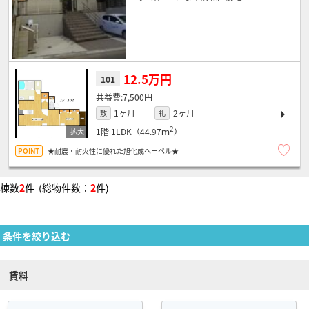
12.5万円
101
7,500円
1ヶ月
2ヶ月
敷
礼
2
1階
1LDK（44.97ｍ
）
★耐震・耐火性に優れた旭化成へーベル★
棟数
2
件 (総物件数：
2
件)
条件を絞り込む
賃料