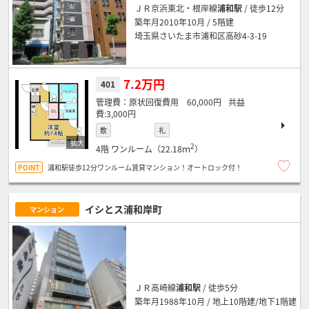
ＪＲ京浜東北・根岸線
浦和駅
/ 徒歩12分
築年月2010年10月 / 5階建
埼玉県さいたま市浦和区高砂4-3-19
7.2万円
401
原状回復費用 60,000円
3,000円
敷
礼
2
4階
ワンルーム（22.18ｍ
）
浦和駅徒歩12分ワンルーム賃貸マンション！オートロック付！
イシとス浦和岸町
マンション
ＪＲ高崎線
浦和駅
/ 徒歩5分
築年月1988年10月 / 地上10階建/地下1階建