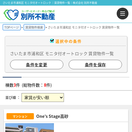
さいたま市浦和区 モニタ付オートロック ｜賃貸物件一覧｜株式会社 別所不動産
TOPページ
賃貸物件検索
さいたま市浦和区 モニタ付オートロック 賃貸物件一覧
選択中の条件
さいたま市浦和区 モニタ付オートロック 賃貸物件一覧
条件を変更
条件を保存
棟数
3
件 (総物件数：
8
件)
並び順 ：
One’s Stage高砂
マンション