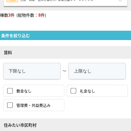
棟数
3
件 (総物件数：
8
件)
条件を絞り込む
賃料
～
敷金なし
礼金なし
管理費・共益費込み
住みたい市区町村