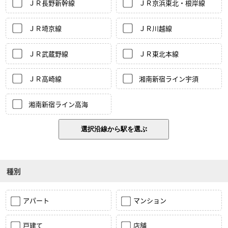
ＪＲ長野新幹線
ＪＲ京浜東北・根岸線
ＪＲ埼京線
ＪＲ川越線
ＪＲ武蔵野線
ＪＲ東北本線
ＪＲ高崎線
湘南新宿ライン宇須
湘南新宿ライン高海
種別
アパート
マンション
戸建て
店舗