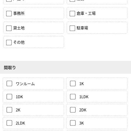
事務所
倉庫・工場
貸土地
駐車場
その他
間取り
ワンルーム
1K
1DK
1LDK
2K
2DK
2LDK
3K