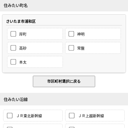
住みたい町名
さいたま市浦和区
岸町
神明
高砂
常盤
本太
住みたい沿線
ＪＲ東北新幹線
ＪＲ上越新幹線