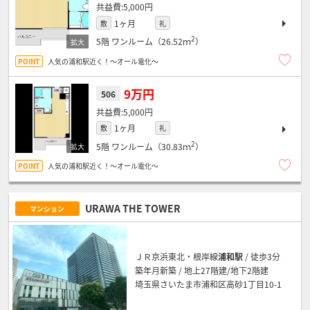
5,000円
1ヶ月
敷
礼
2
5階
ワンルーム（26.52ｍ
）
人気の浦和駅近く！～オール電化～
9万円
506
5,000円
1ヶ月
敷
礼
2
5階
ワンルーム（30.83ｍ
）
人気の浦和駅近く！～オール電化～
URAWA THE TOWER
マンション
ＪＲ京浜東北・根岸線
浦和駅
/ 徒歩3分
築年月新築 / 地上27階建/地下2階建
埼玉県さいたま市浦和区高砂1丁目10-1