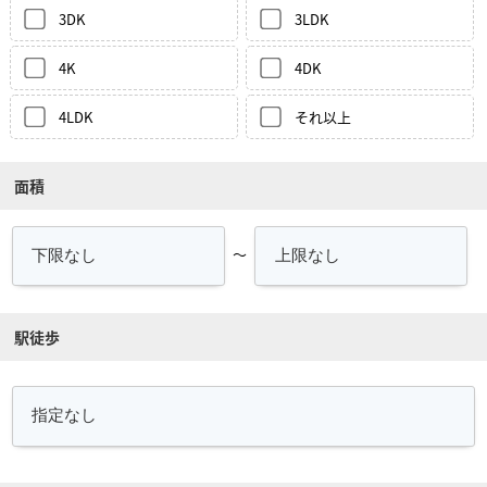
3DK
3LDK
4K
4DK
4LDK
それ以上
面積
～
駅徒歩