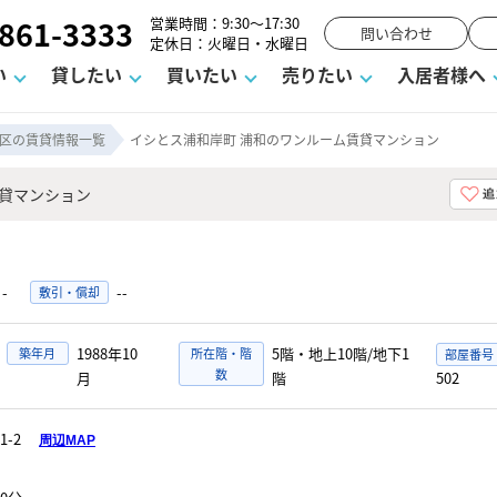
861-3333
営業時間：9:30～17:30
問い合わせ
定休日：火曜日・水曜日
い
貸したい
買いたい
売りたい
入居者様へ
区の賃貸情報一覧
イシとス浦和岸町 浦和のワンルーム賃貸マンション
貸マンション
用
塾
え
請フォーム
お知らせ
町名から探す
賃貸Q&A
購入までの流れ
借地底地
駐車場解約フォーム
お客様の声
相続
空室対策
駐車場を探す
よくある質問
仲介手数料について
街紹介
業界ニュース
お気に入り
マンショ
お問
談室
までの流れ
マーハラスメントに対する基本方針
仲介と買取の違い
よくある質問
必要な書類
不動産用語・賃貸用語集
売却の流れ
-
--
敷引・償却
1988年10
5階・地上10階/地下1
築年月
所在階・階
数
502
月
階
1-2
周辺MAP