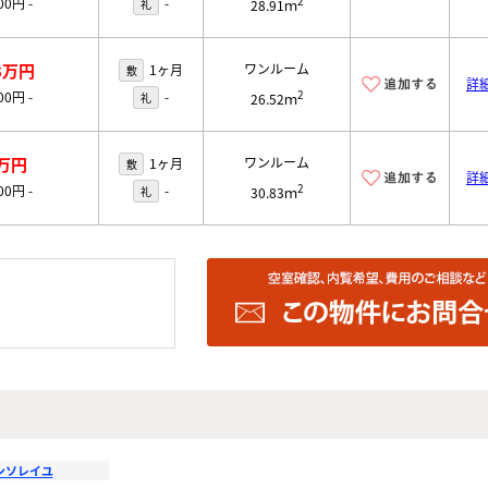
2
000円
-
-
礼
28.91ｍ
8万円
ワンルーム
1ヶ月
敷
詳
2
000円
-
-
礼
26.52ｍ
万円
ワンルーム
1ヶ月
敷
詳
2
000円
-
-
礼
30.83ｍ
ンソレイユ