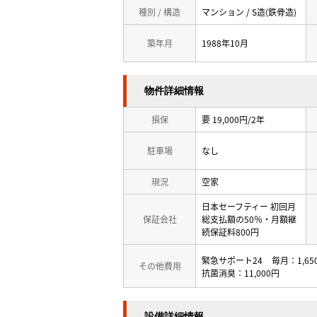
種別 / 構造
マンション / S造(鉄骨造)
築年月
1988年10月
物件詳細情報
損保
要 19,000円/2年
駐車場
なし
現況
空家
日本セーフティー 初回月
保証会社
総支払額の50％・月額継
続保証料800円
緊急サポート24
毎月
1,6
その他費用
抗菌消臭：11,000円
設備詳細情報