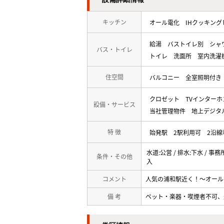
キッチン
オール電化
IHクッキング
給湯
バストイレ別
シャ
バス・トイレ
トイレ
洗面所
室内洗濯
住空間
バルコニー
全室照明付き
クロゼット
TVインターホ
設備・サービス
当社管理物件
地上デジタ
特 徴
始発駅
2駅利用可
2沿線
水道:公営 / 排水:下水 / 事務
条件・その他
入
コメント
人気の浦和駅近く！～オール
備 考
ペット・楽器・喫煙者不可、