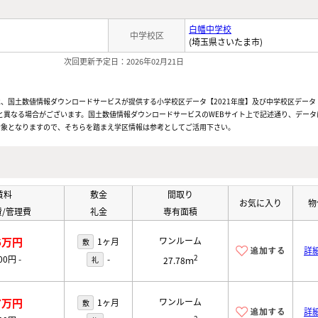
白幡中学校
中学校区
(埼玉県さいたま市)
次回更新予定日：2026年02月21日
、国土数値情報ダウンロードサービスが提供する小学校区データ【2021年度】及び中学校区データ【
と異なる場合がございます。国土数値情報ダウンロードサービスのWEBサイト上で記述通り、データ
対象となりますので、そちらを踏まえ学区情報は参考としてご活用下さい。
賃料
敷金
間取り
お気に入り
物
/管理費
礼金
専有面積
6万円
ワンルーム
1ヶ月
敷
詳
2
000円
-
-
礼
27.78ｍ
7万円
ワンルーム
1ヶ月
敷
詳