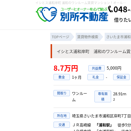
イシとス浦和岸町 浦和のワンルーム賃貸マンション！オール電化IH2口コンロ宅配ボックスTVモニターホンオートロック｜株式会社 別所不動産
048-
借りた
TOPページ
賃貸物件検索
さいたま市浦和
イシとス浦和岸町 浦和のワンルーム賃
条件から探す
賃貸管理について
売買物件一覧
不動産売却について
入居者様専用ページ
会社概要
スタッフ紹介
学区から探す
購入時の諸費
賃貸経営
住み替
退去申
8.7万円
5,000円
保存した検索条件
オーナー座談会
媒介契約の種類
個人情報の取り扱い
賃貸法律相
諸費用
賃貸契約
カスタ
1ヶ月
-
敷金
礼金
保証金
よくある質問
ワンルー
間取り
28.91ｍ
専有面
ム
積
2
埼玉県さいたま市浦和区岸町7丁目
所在地
ＪＲ高崎線
「浦和駅」
徒歩5分
交通