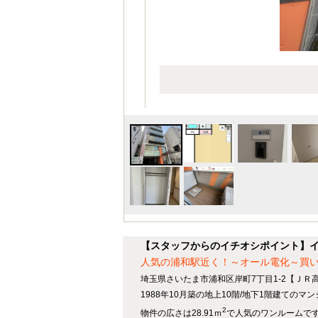
【スタッフからのイチオシポイント】
人気の浦和駅近く！～オール電化～買
埼玉県さいたま市浦和区岸町7丁目1-2【ＪＲ
1988年10月築の地上10階/地下1階建ての
2
物件の広さは28.91ｍ
で人気のワンルームで