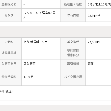
主要採光面
-
所在階 / 階数
5階 / 地上10階/
ワンルーム（ 洋室8.8畳
2
間取り
専有面積
28.91ｍ
）
更新料
あり 新賃料 1ヶ月 -
鍵交換代
27,500円
契約期間
近隣駐車場
- -
借家区分
入居可能日
即入居可
取引態様
専任
仲介手数料
1.1ヶ月
バイク置き場
50円
税込