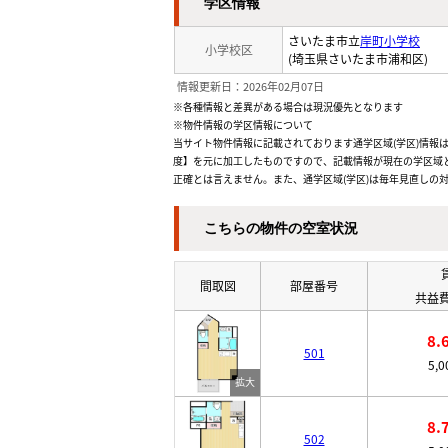
学区情報
さいたま市立
岸町小学校
小学校区
(埼玉県さいたま市浦和区)
情報更新日：2026年02月07日
※各種情報と差異がある場合は現況優先となります
※物件情報の学区情報について
当サイト物件情報に記載されております通学区域(学区)情報は
度】を元に加工したものですので、記載情報が現在の学区域
正確とは言えません。また、通学区域(学区)は毎年見直しの
こちらの物件の空室状況
間取図
部屋番号
共益費
8.
501
5,
8.
502