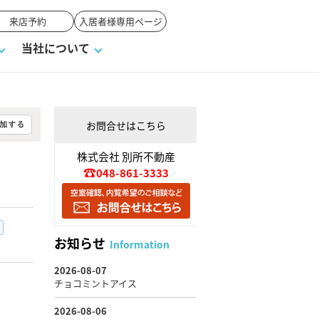
来店予約
入居者様専用ページ
当社について
お問合せはこちら
一覧
ンVS戸建て
い合わせ
ワンポイント税務
業者の選び方
物件閲覧履歴
来店予約
賃貸vs持ち家
株式会社 別所不動産
048-861-3333
高く売るポイント
お知らせ
Information