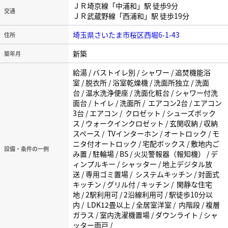
ＪＲ埼京線「中浦和」駅 徒歩9分
交通
ＪＲ武蔵野線「西浦和」駅 徒歩19分
埼玉県さいたま市桜区西堀6-1-43
住所
新築
築年月
給湯 / バストイレ別 / シャワー / 追焚機能浴
室 / 脱衣所 / 浴室乾燥機 / 洗面所独立 / 洗面
台 / 温水洗浄便座 / 洗面化粧台 / シャワー付洗
面台 / トイレ / 洗面所 / エアコン2台 / エアコン
3台 / エアコン / クロゼット / シューズボック
ス / ウォークインクロゼット / 玄関収納 / 収納
スペース / TVインターホン / オートロック / モ
ニタ付オートロック / 宅配ボックス / 敷地内ご
設備・条件の一例
み置 / 駐輪場 / BS / 火災警報器（報知機） / デ
ィンプルキー / シャッター / 地上デジタル放
送 / 専用ゴミ置場 / システムキッチン / 対面式
キッチン / グリル付 / キッチン / 閑静な住宅
地 / 2駅利用可 / 2沿線利用可 / 駅徒歩10分以
内 / LDK12畳以上 / 全居室洋室 / 内階段 / 複層
ガラス / 室内洗濯機置場 / ダウンライト / シャ
ッター雨戸 /