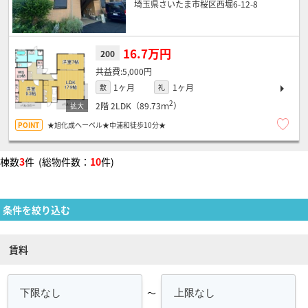
埼玉県さいたま市桜区西堀6-12-8
16.7万円
200
5,000円
1ヶ月
1ヶ月
敷
礼
2
2階
2LDK（89.73ｍ
）
★旭化成へーベル★中浦和徒歩10分★
棟数
3
件 (総物件数：
10
件)
条件を絞り込む
賃料
～