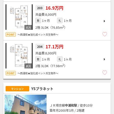
16.9万円
203
8,000円
1ヶ月
1ヶ月
敷
礼
2
2階
3LDK（76.85ｍ
）
～西浦和★旭化成ペット共生物件～
17.1万円
204
8,000円
1ヶ月
1ヶ月
敷
礼
2
2階
3LDK（77.98ｍ
）
～西浦和★旭化成ペット共生物件～
YSプラネット
マンション
ＪＲ埼京線
中浦和駅
/ 徒歩10分
築年月2000年3月 / 2階建