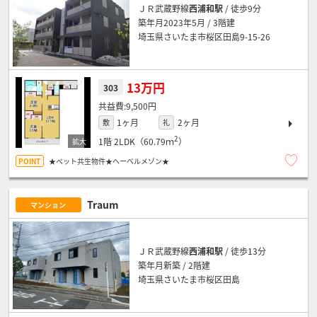
ＪＲ武蔵野線
西浦和駅
/ 徒歩9分
築年月2023年5月 / 3階建
埼玉県さいたま市桜区田島9-15-26
13万円
303
9,500円
1ヶ月
2ヶ月
敷
礼
2
1階
2LDK（60.79ｍ
）
★ペット共生物件★へーベルメゾン★
Traum
マンション
ＪＲ武蔵野線
西浦和駅
/ 徒歩13分
築年月新築 / 2階建
埼玉県さいたま市桜区田島