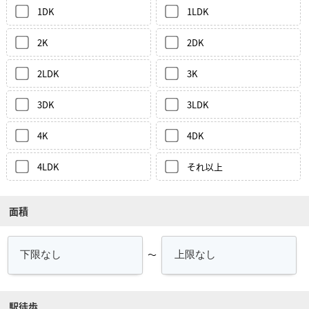
1DK
1LDK
2K
2DK
2LDK
3K
3DK
3LDK
4K
4DK
4LDK
それ以上
面積
～
駅徒歩