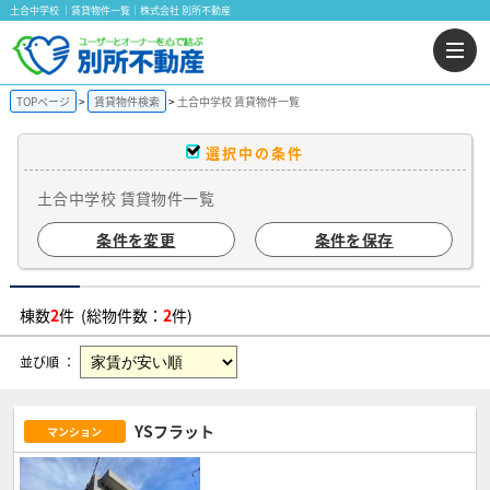
土合中学校 ｜賃貸物件一覧｜株式会社 別所不動産
TOPページ
賃貸物件検索
土合中学校 賃貸物件一覧
選択中の条件
土合中学校 賃貸物件一覧
条件を変更
条件を保存
棟数
2
件 (総物件数：
2
件)
並び順 ：
YSフラット
マンション