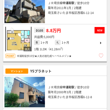
ＪＲ埼京線
中浦和駅
/ 徒歩10分
築年月2011年1月 / 2階建
埼玉県さいたま市桜区西堀6-12-14
8.8万円
D105
NEW
5,000円
1ヶ月
1ヶ月
敷
礼
2
1階
1LDK（41.28ｍ
）
中浦和徒歩10分★人気の旭化成へーベルメゾン★
YSプラネット
マンション
ＪＲ埼京線
中浦和駅
/ 徒歩10分
築年月2000年3月 / 2階建
埼玉県さいたま市桜区西堀6-12-8