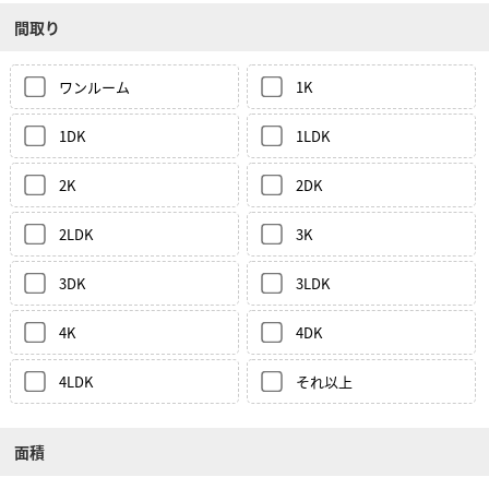
間取り
ワンルーム
1K
1DK
1LDK
2K
2DK
2LDK
3K
3DK
3LDK
4K
4DK
4LDK
それ以上
面積