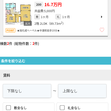
16.7万円
200
5,000円
1ヶ月
1ヶ月
敷
礼
2
2階
2LDK（89.73ｍ
）
★旭化成へーベル★中浦和徒歩10分★
棟数
2
件 (総物件数：
2
件)
条件を絞り込む
賃料
～
敷金なし
礼金なし