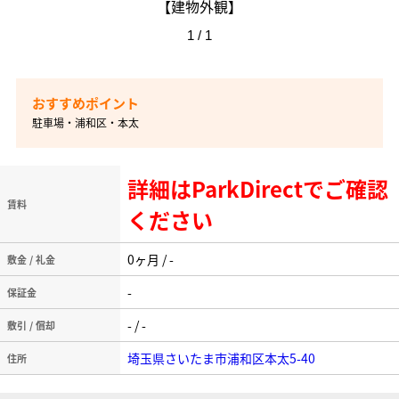
【建物外観】
1 / 1
駐車場・浦和区・本太
詳細はParkDirectでご確認
賃料
ください
0ヶ月 / -
敷金 / 礼金
-
保証金
- / -
敷引 / 償却
埼玉県さいたま市浦和区本太5-40
住所