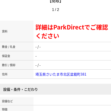
【間取】
1 / 2
詳細はParkDirectでご確認
賃料
ください
- / -
敷金 / 礼金
-
保証金
- / -
敷引 / 償却
埼玉県さいたま市北区盆栽町381
住所
設備・条件・こだわり
設備など
特徴