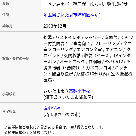
ＪＲ京浜東北・根岸線「南浦和」駅 徒歩7分
交通
埼玉県さいたま市浦和区神明1
住所
2003年12月
築年月
給湯 / バストイレ別 / シャワー / 洗面台 / シャワ
ー付洗面台 / 全室南向き / フローリング / 全居
室フローリング / エアコン全室 / エアコン / ク
ロゼット / 玄関収納 / 収納スペース / TVインタ
設備・条件の一例
ーホン / オートロック / 駐輪場 / BS / CATV / 火
災警報器（報知機） / ガスコンロ可 / キッチ
ン / 陽当り良好 / 駅徒歩10分以内 / 室内洗濯機
置場 /
さいたま市立
高砂小学校
小学校区
(埼玉県さいたま市浦和区)
岸中学校
中学校区
(埼玉県さいたま市)
※各種情報と現状に差異がある場合は、現状優先となります。
※物件情報の学区情報について