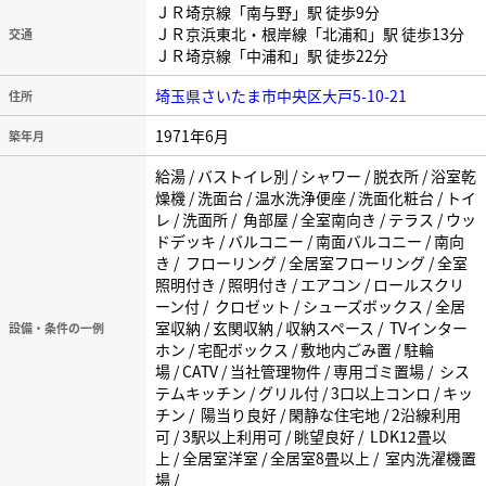
ＪＲ埼京線「南与野」駅 徒歩9分
ＪＲ京浜東北・根岸線「北浦和」駅 徒歩13分
交通
ＪＲ埼京線「中浦和」駅 徒歩22分
埼玉県さいたま市中央区大戸5-10-21
住所
1971年6月
築年月
給湯 / バストイレ別 / シャワー / 脱衣所 / 浴室乾
燥機 / 洗面台 / 温水洗浄便座 / 洗面化粧台 / トイ
レ / 洗面所 / 角部屋 / 全室南向き / テラス / ウッ
ドデッキ / バルコニー / 南面バルコニー / 南向
き / フローリング / 全居室フローリング / 全室
照明付き / 照明付き / エアコン / ロールスクリ
ーン付 / クロゼット / シューズボックス / 全居
室収納 / 玄関収納 / 収納スペース / TVインター
設備・条件の一例
ホン / 宅配ボックス / 敷地内ごみ置 / 駐輪
場 / CATV / 当社管理物件 / 専用ゴミ置場 / シス
テムキッチン / グリル付 / 3口以上コンロ / キッ
チン / 陽当り良好 / 閑静な住宅地 / 2沿線利用
可 / 3駅以上利用可 / 眺望良好 / LDK12畳以
上 / 全居室洋室 / 全居室8畳以上 / 室内洗濯機置
場 /