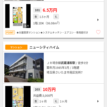
6.5万円
101
1.5ヶ月
敷
礼
2
1階
2DK（36.08ｍ
）
★分譲賃貸マンション★システムキッチン・エアコン・専用庭付き
ニューシティハイム
マンション
ＪＲ埼京線
武蔵浦和駅
/ 徒歩3分
築年月1985年3月 / 3階建
埼玉県さいたま市南区別所7
10万円
203
3,000円
1ヶ月
1ヶ月
敷
礼
2