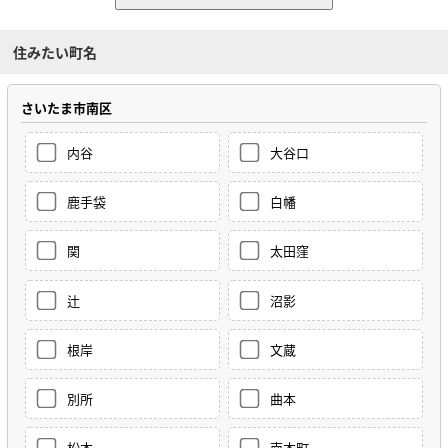
住みたい町名
さいたま市南区
内谷
大谷口
鹿手袋
白幡
関
太田窪
辻
沼影
根岸
文蔵
別所
曲本
松本
南本町