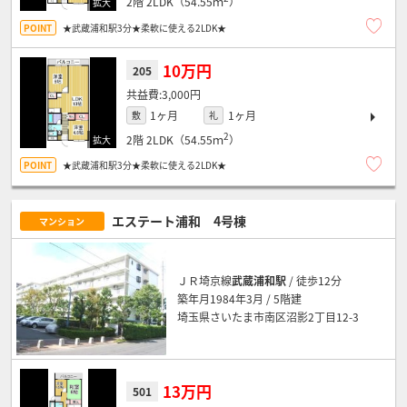
2階
2LDK（54.55ｍ
）
★武蔵浦和駅3分★柔軟に使える2LDK★
10万円
205
3,000円
1ヶ月
1ヶ月
敷
礼
2
2階
2LDK（54.55ｍ
）
★武蔵浦和駅3分★柔軟に使える2LDK★
エステート浦和 4号棟
マンション
ＪＲ埼京線
武蔵浦和駅
/ 徒歩12分
築年月1984年3月 / 5階建
埼玉県さいたま市南区沼影2丁目12-3
13万円
501