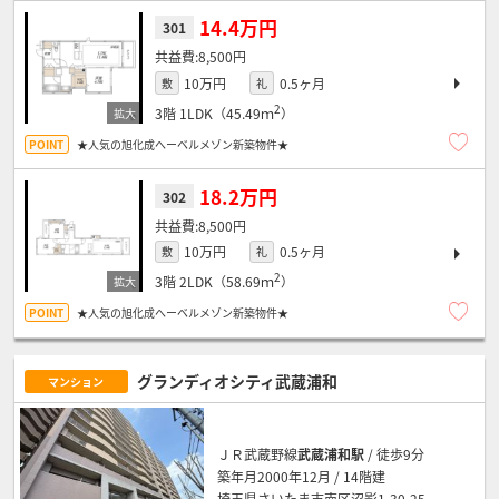
14.4万円
301
8,500円
10万円
0.5ヶ月
敷
礼
2
3階
1LDK（45.49ｍ
）
★人気の旭化成へーベルメゾン新築物件★
18.2万円
302
8,500円
10万円
0.5ヶ月
敷
礼
2
3階
2LDK（58.69ｍ
）
★人気の旭化成へーベルメゾン新築物件★
グランディオシティ武蔵浦和
マンション
ＪＲ武蔵野線
武蔵浦和駅
/ 徒歩9分
築年月2000年12月 / 14階建
埼玉県さいたま市南区沼影1-30-25