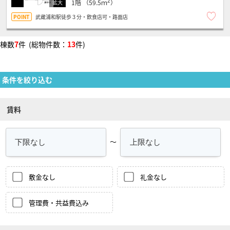
2
1階
（59.5ｍ
）
武蔵浦和駅徒歩３分・飲食店可・路面店
棟数
7
件 (総物件数：
13
件)
条件を絞り込む
賃料
～
敷金なし
礼金なし
管理費・共益費込み