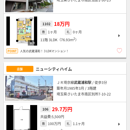
18万円
1102
1ヶ月
0ヶ月
敷
礼
2
11階
3LDK（76.93ｍ
）
人気の武蔵浦和！３LDKマンション！
ニューシティハイム
店舗
ＪＲ埼京線
武蔵浦和駅
/ 徒歩3分
築年月1985年3月 / 3階建
埼玉県さいたま市南区別所7-10-22
29.7万円
106
5,500円
100万円
1.1ヶ月
敷
礼