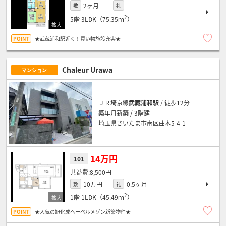
2ヶ月
敷
礼
2
5階
3LDK（75.35ｍ
）
★武蔵浦和駅近く！買い物施設充実★
Chaleur Urawa
マンション
ＪＲ埼京線
武蔵浦和駅
/ 徒歩12分
築年月新築 / 3階建
埼玉県さいたま市南区曲本5-4-1
14万円
101
8,500円
10万円
0.5ヶ月
敷
礼
2
1階
1LDK（45.49ｍ
）
★人気の旭化成へーベルメゾン新築物件★