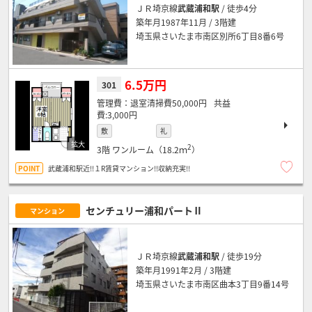
ＪＲ埼京線
武蔵浦和駅
/ 徒歩4分
築年月1987年11月 / 3階建
埼玉県さいたま市南区別所6丁目8番6号
6.5万円
301
退室清掃費50,000円
3,000円
敷
礼
2
3階
ワンルーム（18.2ｍ
）
武蔵浦和駅近!!１R賃貸マンション!!収納充実!!
センチュリー浦和パートⅡ
マンション
ＪＲ埼京線
武蔵浦和駅
/ 徒歩19分
築年月1991年2月 / 3階建
埼玉県さいたま市南区曲本3丁目9番14号