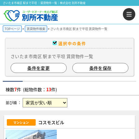
さいたま市南区 駅まで平坦 ｜賃貸物件一覧｜株式会社 別所不動産
TOPページ
賃貸物件検索
さいたま市南区 駅まで平坦 賃貸物件一覧
選択中の条件
さいたま市南区 駅まで平坦 賃貸物件一覧
条件を変更
条件を保存
棟数
7
件 (総物件数：
13
件)
並び順 ：
コスモスビル
マンション