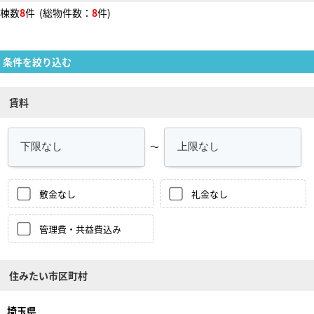
棟数
8
件 (総物件数：
8
件)
条件を絞り込む
賃料
～
敷金なし
礼金なし
管理費・共益費込み
住みたい市区町村
埼玉県