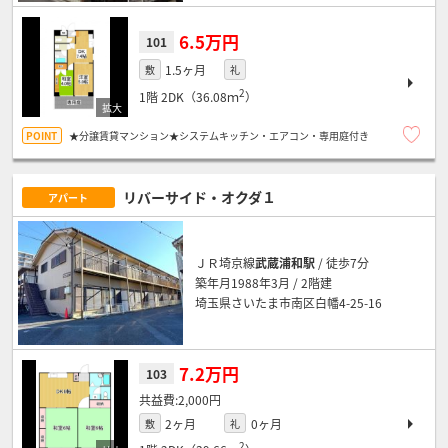
6.5万円
101
1.5ヶ月
敷
礼
2
1階
2DK（36.08ｍ
）
★分譲賃貸マンション★システムキッチン・エアコン・専用庭付き
リバーサイド・オクダ１
アパート
ＪＲ埼京線
武蔵浦和駅
/ 徒歩7分
築年月1988年3月 / 2階建
埼玉県さいたま市南区白幡4-25-16
7.2万円
103
2,000円
2ヶ月
0ヶ月
敷
礼
2