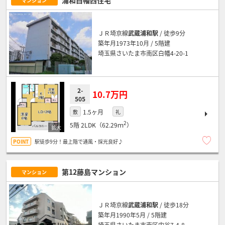
マンション
ＪＲ埼京線
武蔵浦和駅
/ 徒歩9分
築年月1973年10月 / 5階建
埼玉県さいたま市南区白幡4-20-1
2-
10.7万円
505
1.5ヶ月
敷
礼
2
5階
2LDK（62.29ｍ
）
駅徒歩9分！最上階で通風・採光良好♪
第12藤島マンション
マンション
ＪＲ埼京線
武蔵浦和駅
/ 徒歩18分
築年月1990年5月 / 5階建
埼玉県さいたま市南区内谷7-4-8