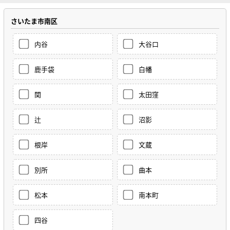
さいたま市南区
内谷
大谷口
鹿手袋
白幡
関
太田窪
辻
沼影
根岸
文蔵
別所
曲本
松本
南本町
四谷