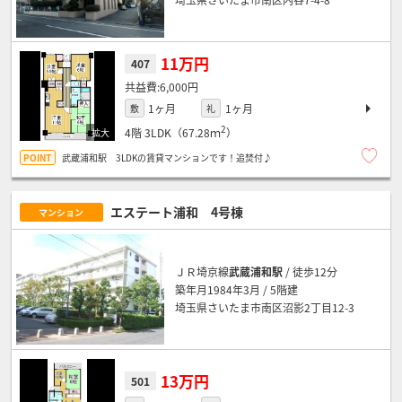
11万円
407
6,000円
1ヶ月
1ヶ月
敷
礼
2
4階
3LDK（67.28ｍ
）
武蔵浦和駅 3LDKの賃貸マンションです！追焚付♪
エステート浦和 4号棟
マンション
ＪＲ埼京線
武蔵浦和駅
/ 徒歩12分
築年月1984年3月 / 5階建
埼玉県さいたま市南区沼影2丁目12-3
13万円
501