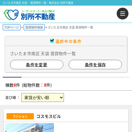
さいたま市南区 天袋 ｜賃貸物件一覧｜株式会社 別所不動産
TOPページ
賃貸物件検索
さいたま市南区 天袋 賃貸物件一覧
選択中の条件
さいたま市南区 天袋 賃貸物件一覧
条件を変更
条件を保存
棟数
8
件 (総物件数：
8
件)
並び順 ：
コスモスビル
マンション