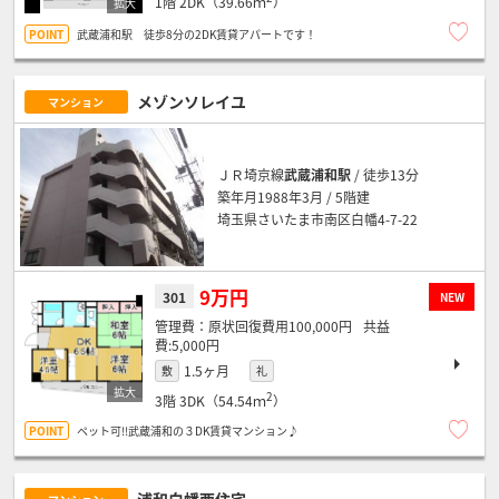
1階
2DK（39.66ｍ
）
武蔵浦和駅 徒歩8分の2DK賃貸アパートです！
メゾンソレイユ
マンション
ＪＲ埼京線
武蔵浦和駅
/ 徒歩13分
築年月1988年3月 / 5階建
埼玉県さいたま市南区白幡4-7-22
9万円
301
NEW
原状回復費用100,000円
5,000円
1.5ヶ月
敷
礼
2
3階
3DK（54.54ｍ
）
ペット可!!武蔵浦和の３DK賃貸マンション♪
浦和白幡西住宅