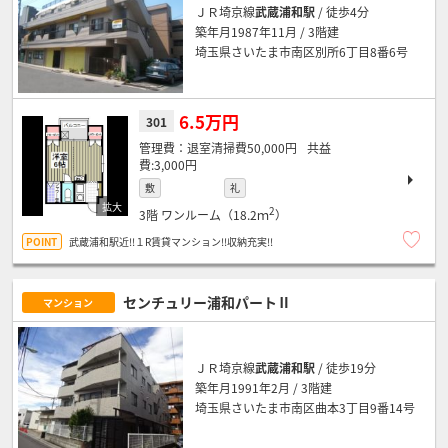
ＪＲ埼京線
武蔵浦和駅
/ 徒歩4分
築年月1987年11月 / 3階建
埼玉県さいたま市南区別所6丁目8番6号
6.5万円
301
退室清掃費50,000円
3,000円
敷
礼
2
3階
ワンルーム（18.2ｍ
）
武蔵浦和駅近!!１R賃貸マンション!!収納充実!!
センチュリー浦和パートⅡ
マンション
ＪＲ埼京線
武蔵浦和駅
/ 徒歩19分
築年月1991年2月 / 3階建
埼玉県さいたま市南区曲本3丁目9番14号