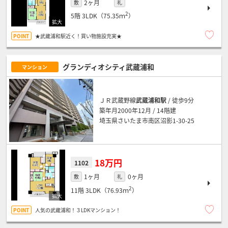
2ヶ月
敷
礼
2
5階
3LDK（75.35ｍ
）
★武蔵浦和駅近く！買い物施設充実★
グランディオシティ武蔵浦和
マンション
ＪＲ武蔵野線
武蔵浦和駅
/ 徒歩9分
築年月2000年12月 / 14階建
埼玉県さいたま市南区沼影1-30-25
18万円
1102
1ヶ月
0ヶ月
敷
礼
2
11階
3LDK（76.93ｍ
）
人気の武蔵浦和！３LDKマンション！