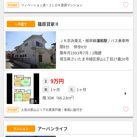
リノベーション済！２ＬＤＫ賃貸マンション
篠原貸家Ⅱ
一戸建て
ＪＲ京浜東北・根岸線
浦和駅
/ バス乗車時
間8分 停歩6分
築年月1993年7月 / 2階建
埼玉県さいたま市緑区原山1丁目27番20号
9万円
2
1ヶ月
1ヶ月
敷
礼
2
階
3DK（66.23ｍ
）
人気の原山エリアの賃貸戸建・専用に庭付き
アーバンライフ
マンション