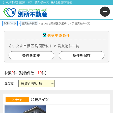
さいたま市緑区 洗面所にドア ｜賃貸物件一覧｜株式会社 別所不動産
TOPページ
賃貸物件検索
さいたま市緑区 洗面所にドア 賃貸物件一覧
選択中の条件
さいたま市緑区 洗面所にドア 賃貸物件一覧
条件を変更
条件を保存
棟数
9
件 (総物件数：
10
件)
並び順 ：
和光ハイツ
アパート