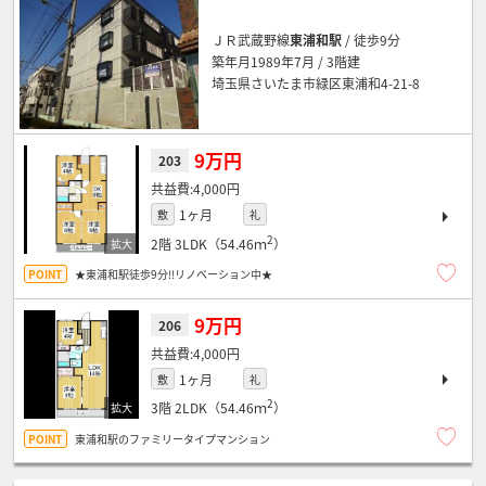
ＪＲ武蔵野線
東浦和駅
/ 徒歩9分
築年月1989年7月 / 3階建
埼玉県さいたま市緑区東浦和4-21-8
9万円
203
4,000円
1ヶ月
敷
礼
2
2階
3LDK（54.46ｍ
）
★東浦和駅徒歩9分!!リノベーション中★
9万円
206
4,000円
1ヶ月
敷
礼
2
3階
2LDK（54.46ｍ
）
東浦和駅のファミリータイプマンション