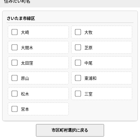
住みたい町名
さいたま市緑区
大崎
大牧
大間木
芝原
太田窪
中尾
原山
東浦和
松木
三室
宮本