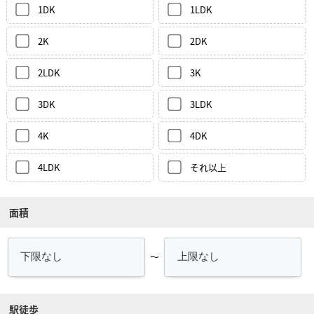
1DK
1LDK
2K
2DK
2LDK
3K
3DK
3LDK
4K
4DK
4LDK
それ以上
面積
～
駅徒歩