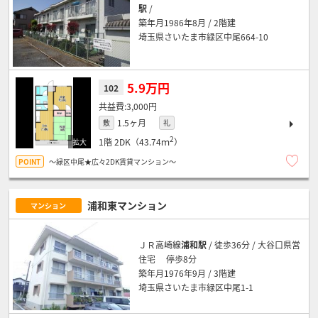
駅
/
築年月1986年8月 / 2階建
埼玉県さいたま市緑区中尾664-10
5.9万円
102
3,000円
1.5ヶ月
敷
礼
2
1階
2DK（43.74ｍ
）
～緑区中尾★広々2DK賃貸マンション～
浦和東マンション
マンション
ＪＲ高崎線
浦和駅
/ 徒歩36分 / 大谷口県営
住宅 停歩8分
築年月1976年9月 / 3階建
埼玉県さいたま市緑区中尾1-1