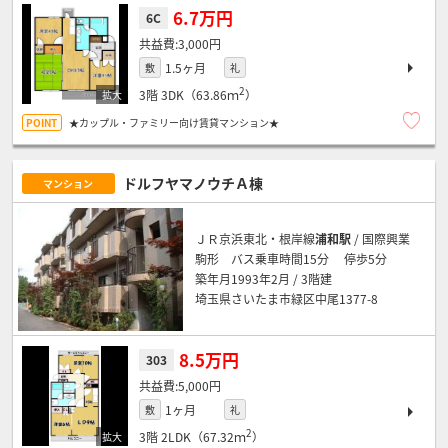
6.7万円
6C
3,000円
1.5ヶ月
敷
礼
2
3階
3DK（63.86ｍ
）
★カップル・ファミリー向け賃貸マンション★
ドルフヤマノウチＡ棟
マンション
ＪＲ京浜東北・根岸線
浦和駅
/ 国際興業
駒形 バス乗車時間15分 停歩5分
築年月1993年2月 / 3階建
埼玉県さいたま市緑区中尾1377-8
8.5万円
303
5,000円
1ヶ月
敷
礼
2
3階
2LDK（67.32ｍ
）