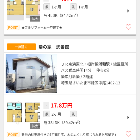
1ヶ月
1ヶ月
敷
礼
2
階
4LDK（84.42ｍ
）
★フルリフォーム一戸建て★
帰の家 弐番館
一戸建て
ＪＲ京浜東北・根岸線
浦和駅
/ 緑区役所
バス乗車時間14分 停歩3分
築年月新築 / 2階建
埼玉県さいたま市緑区中尾1402-12
17.8万円
-
2ヶ月
敷
礼
2
階
3SLDK（89.42ｍ
）
敷地内駐車場付きの1戸建住宅、木のぬくもり感じられるお部屋です