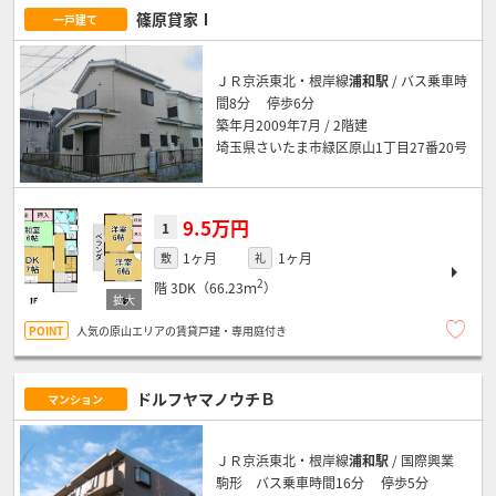
篠原貸家Ⅰ
一戸建て
ＪＲ京浜東北・根岸線
浦和駅
/ バス乗車時
間8分 停歩6分
築年月2009年7月 / 2階建
埼玉県さいたま市緑区原山1丁目27番20号
9.5万円
1
1ヶ月
1ヶ月
敷
礼
2
階
3DK（66.23ｍ
）
人気の原山エリアの賃貸戸建・専用庭付き
ドルフヤマノウチＢ
マンション
ＪＲ京浜東北・根岸線
浦和駅
/ 国際興業
駒形 バス乗車時間16分 停歩5分