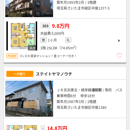
築年月1993年2月 / 3階建
埼玉県さいたま市緑区中尾1377-5
9.8万円
303
5,000円
1ヶ月
敷
礼
2
3階
2SLDK（74.85ｍ
）
3ＬＤＫ賃貸マンション！畳コーナー付き！
ステイトヤマノウチ
一戸建て
ＪＲ京浜東北・根岸線
浦和駅
/ 駒形 バス
乗車時間6分 停歩18分
築年月1987年3月 / 2階建
埼玉県さいたま市緑区中尾1380
14.8万円
-