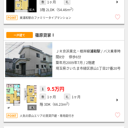
1ヶ月
敷
礼
2
3階
2LDK（54.46ｍ
）
東浦和駅のファミリータイプマンション
篠原貸家Ⅰ
一戸建て
ＪＲ京浜東北・根岸線
浦和駅
/ バス乗車時
間8分 停歩6分
築年月2009年7月 / 2階建
埼玉県さいたま市緑区原山1丁目27番20号
9.5万円
1
1ヶ月
1ヶ月
敷
礼
2
階
3DK（66.23ｍ
）
人気の原山エリアの賃貸戸建・専用庭付き