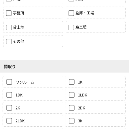
事務所
倉庫・工場
貸土地
駐車場
その他
間取り
ワンルーム
1K
1DK
1LDK
2K
2DK
2LDK
3K