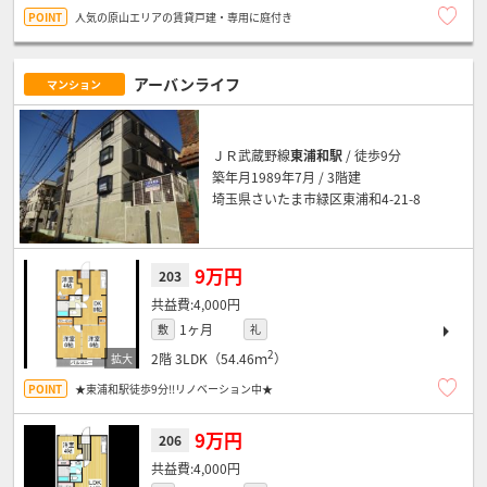
人気の原山エリアの賃貸戸建・専用に庭付き
アーバンライフ
マンション
ＪＲ武蔵野線
東浦和駅
/ 徒歩9分
築年月1989年7月 / 3階建
埼玉県さいたま市緑区東浦和4-21-8
9万円
203
4,000円
1ヶ月
敷
礼
2
2階
3LDK（54.46ｍ
）
★東浦和駅徒歩9分!!リノベーション中★
9万円
206
4,000円