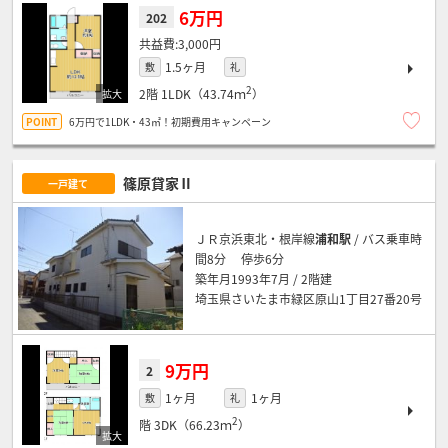
6万円
202
3,000円
1.5ヶ月
敷
礼
2
2階
1LDK（43.74ｍ
）
6万円で1LDK・43㎡！初期費用キャンペーン
篠原貸家Ⅱ
一戸建て
ＪＲ京浜東北・根岸線
浦和駅
/ バス乗車時
間8分 停歩6分
築年月1993年7月 / 2階建
埼玉県さいたま市緑区原山1丁目27番20号
9万円
2
1ヶ月
1ヶ月
敷
礼
2
階
3DK（66.23ｍ
）