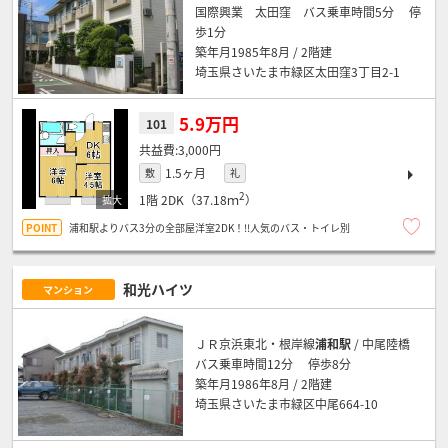
国際興業 太田窪 バス乗車時間5分 停
歩1分
築年月1985年8月 / 2階建
埼玉県さいたま市緑区太田窪3丁目2-1
5.9万円
101
3,000円
1.5ヶ月
敷
礼
2
1階
2DK（37.18ｍ
）
浦和駅よりバス3分の全部屋洋室2DK！!!人気のバス・トイレ別
和光ハイツ
マンション
ＪＲ京浜東北・根岸線
浦和駅
/ 中尾陸橋
バス乗車時間12分 停歩8分
築年月1986年8月 / 2階建
埼玉県さいたま市緑区中尾664-10