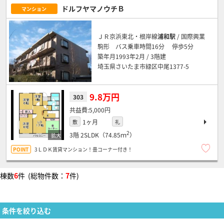
ドルフヤマノウチＢ
マンション
ＪＲ京浜東北・根岸線
浦和駅
/ 国際興業
駒形 バス乗車時間16分 停歩5分
築年月1993年2月 / 3階建
埼玉県さいたま市緑区中尾1377-5
9.8万円
303
5,000円
1ヶ月
敷
礼
2
3階
2SLDK（74.85ｍ
）
3ＬＤＫ賃貸マンション！畳コーナー付き！
棟数
6
件 (総物件数：
7
件)
条件を絞り込む