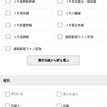
ＪＲ長野新幹線
ＪＲ京浜東北・根岸線
ＪＲ埼京線
ＪＲ川越線
ＪＲ武蔵野線
ＪＲ東北本線
ＪＲ高崎線
湘南新宿ライン宇須
湘南新宿ライン高海
種別
アパート
マンション
戸建て
店舗