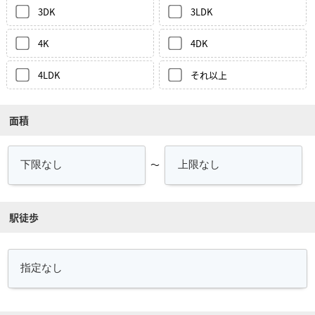
3DK
3LDK
4K
4DK
4LDK
それ以上
面積
～
駅徒歩