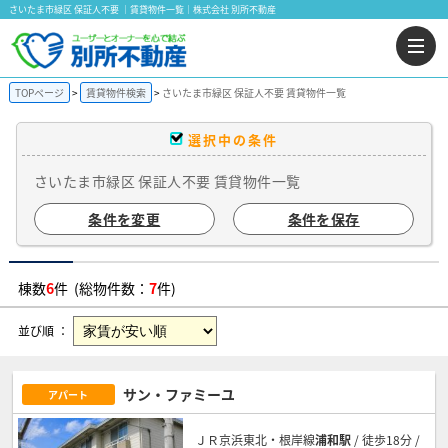
さいたま市緑区 保証人不要 ｜賃貸物件一覧｜株式会社 別所不動産
TOPページ
賃貸物件検索
さいたま市緑区 保証人不要 賃貸物件一覧
選択中の条件
さいたま市緑区 保証人不要 賃貸物件一覧
条件を変更
条件を保存
棟数
6
件 (総物件数：
7
件)
並び順 ：
サン・ファミーユ
アパート
ＪＲ京浜東北・根岸線
浦和駅
/ 徒歩18分 /