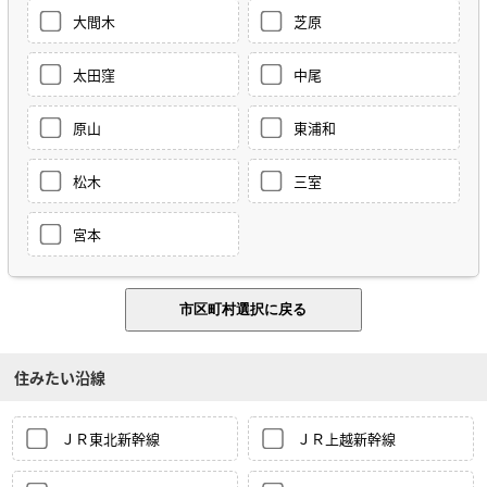
大間木
芝原
太田窪
中尾
原山
東浦和
松木
三室
宮本
住みたい沿線
ＪＲ東北新幹線
ＪＲ上越新幹線