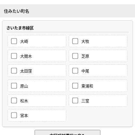
住みたい町名
さいたま市緑区
大崎
大牧
大間木
芝原
太田窪
中尾
原山
東浦和
松木
三室
宮本