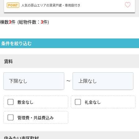
人気の原山エリアの賃貸戸建・専用庭付き
棟数
3
件 (総物件数：
3
件)
条件を絞り込む
賃料
～
敷金なし
礼金なし
管理費・共益費込み
住みたい市区町村