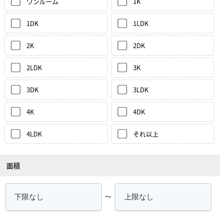
ワンルーム
1K
1DK
1LDK
2K
2DK
2LDK
3K
3DK
3LDK
4K
4DK
4LDK
それ以上
面積
～