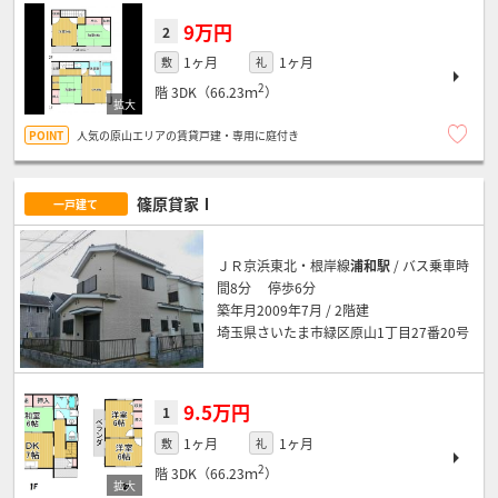
9万円
2
1ヶ月
1ヶ月
敷
礼
2
階
3DK（66.23ｍ
）
人気の原山エリアの賃貸戸建・専用に庭付き
篠原貸家Ⅰ
一戸建て
ＪＲ京浜東北・根岸線
浦和駅
/ バス乗車時
間8分 停歩6分
築年月2009年7月 / 2階建
埼玉県さいたま市緑区原山1丁目27番20号
9.5万円
1
1ヶ月
1ヶ月
敷
礼
2
階
3DK（66.23ｍ
）