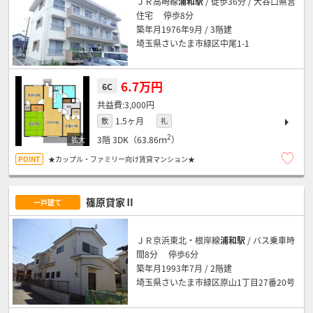
ＪＲ高崎線
浦和駅
/ 徒歩36分 / 大谷口県営
住宅 停歩8分
築年月1976年9月 / 3階建
埼玉県さいたま市緑区中尾1-1
6.7万円
6C
3,000円
1.5ヶ月
敷
礼
2
3階
3DK（63.86ｍ
）
★カップル・ファミリー向け賃貸マンション★
篠原貸家Ⅱ
一戸建て
ＪＲ京浜東北・根岸線
浦和駅
/ バス乗車時
間8分 停歩6分
築年月1993年7月 / 2階建
埼玉県さいたま市緑区原山1丁目27番20号