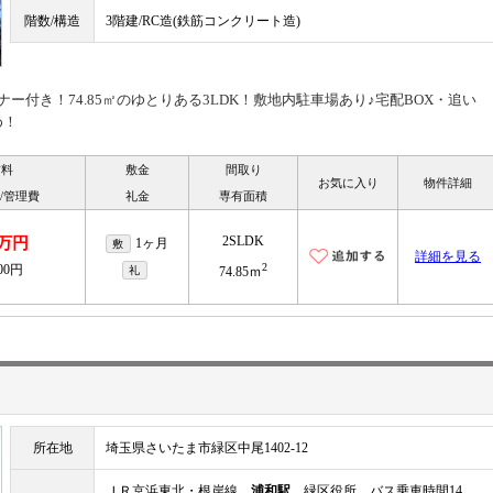
階数/構造
3階建/RC造(鉄筋コンクリート造)
ー付き！74.85㎡のゆとりある3LDK！敷地内駐車場あり♪宅配BOX・追い
め！
賃料
敷金
間取り
お気に入り
物件詳細
/管理費
礼金
専有面積
2SLDK
8万円
1ヶ月
敷
詳細を見る
2
000円
礼
74.85ｍ
所在地
埼玉県さいたま市緑区中尾1402-12
ＪＲ京浜東北・根岸線
浦和駅
緑区役所 バス乗車時間14