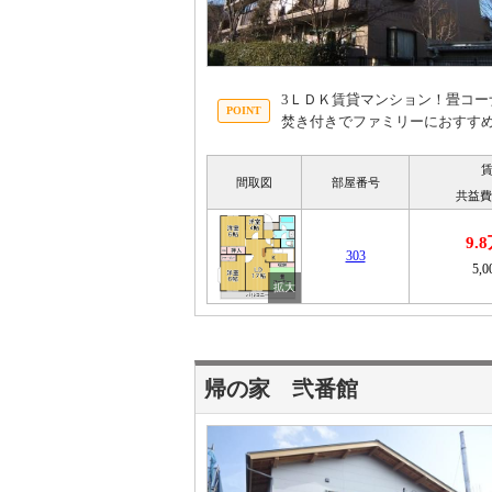
3ＬＤＫ賃貸マンション！畳コーナ
焚き付きでファミリーにおすす
間取図
部屋番号
共益費
9.
303
5,
帰の家 弐番館