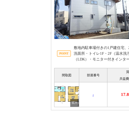
敷地内駐車場付きの1戸建住宅
洗面所・トイレ1F・2F（温水
（LDK）・モニター付きインタ
間取図
部屋番号
共益費
17
-