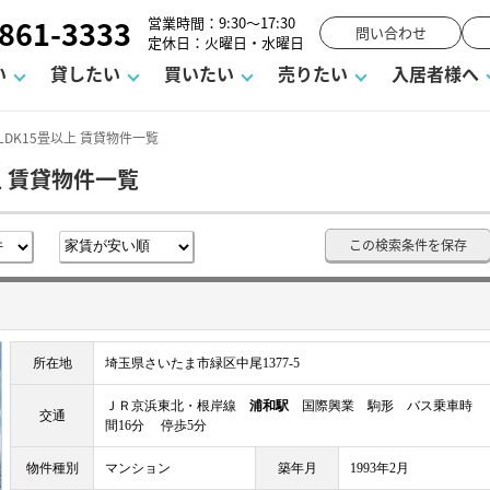
861-3333
営業時間：9:30～17:30
問い合わせ
定休日：火曜日・水曜日
い
貸したい
買いたい
売りたい
入居者様へ
LDK15畳以上 賃貸物件一覧
上 賃貸物件一覧
用
塾
え
請フォーム
お知らせ
町名から探す
賃貸Q&A
購入までの流れ
借地底地
駐車場解約フォーム
お客様の声
相続
空室対策
駐車場を探す
よくある質問
仲介手数料について
街紹介
業界ニュース
お気に入り
マンショ
お問
この検索条件を保存
談室
までの流れ
マーハラスメントに対する基本方針
仲介と買取の違い
よくある質問
必要な書類
不動産用語・賃貸用語集
売却の流れ
所在地
埼玉県さいたま市緑区中尾1377-5
ＪＲ京浜東北・根岸線
浦和駅
国際興業 駒形 バス乗車時
交通
間16分 停歩5分
物件種別
マンション
築年月
1993年2月