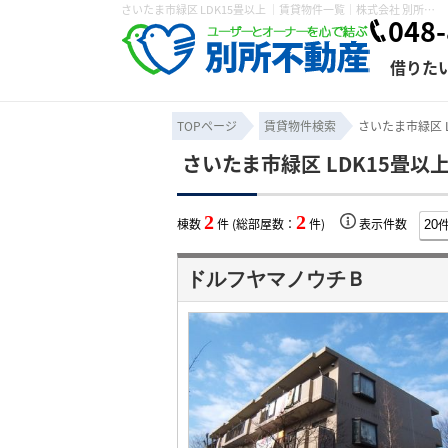
さいたま市緑区 LDK15畳以上 ｜賃貸物件一覧｜株式会社 別所不動産
048-
借りた
TOPページ
賃貸物件検索
さいたま市緑区 
さいたま市緑区 LDK15畳以
条件から探す
賃貸管理について
売買物件一覧
不動産売却について
入居者様専用ページ
会社概要
スタッフ紹介
学区から探す
購入時の諸費
賃貸経営
住み替
退去申
2
2
棟数
件 (総部屋数：
件)
表示件数
保存した検索条件
オーナー座談会
媒介契約の種類
個人情報の取り扱い
賃貸法律相
諸費用
賃貸契約
カスタ
ドルフヤマノウチＢ
よくある質問