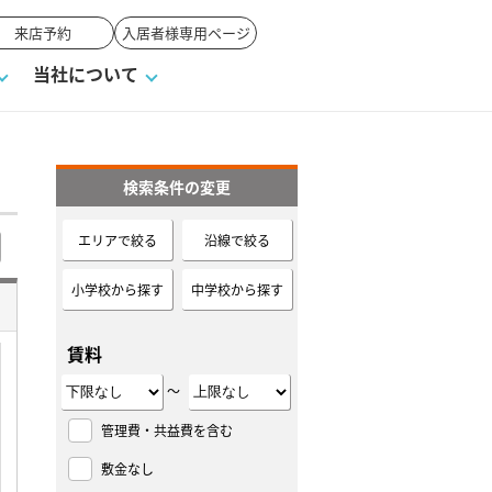
来店予約
入居者様専用ページ
当社について
検索条件の変更
一覧
ンVS戸建て
い合わせ
ワンポイント税務
業者の選び方
物件閲覧履歴
来店予約
賃貸vs持ち家
エリアで絞る
沿線で絞る
高く売るポイント
小学校から探す
中学校から探す
賃料
～
管理費・共益費を含む
敷金なし