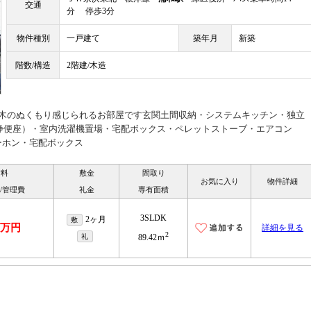
交通
分 停歩3分
物件種別
一戸建て
築年月
新築
階数/構造
2階建/木造
、木のぬくもり感じられるお部屋です玄関土間収納・システムキッチン・独立
洗浄便座）・室内洗濯機置場・宅配ボックス・ペレットストーブ・エアコン
ーホン・宅配ボックス
賃料
敷金
間取り
お気に入り
物件詳細
/管理費
礼金
専有面積
3SLDK
2ヶ月
敷
.8万円
詳細を見る
2
礼
89.42ｍ