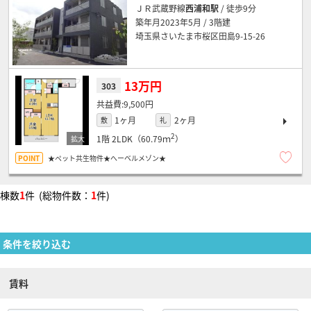
ＪＲ武蔵野線
西浦和駅
/ 徒歩9分
築年月2023年5月 / 3階建
埼玉県さいたま市桜区田島9-15-26
13万円
303
9,500円
1ヶ月
2ヶ月
敷
礼
2
1階
2LDK（60.79ｍ
）
★ペット共生物件★へーベルメゾン★
棟数
1
件 (総物件数：
1
件)
条件を絞り込む
賃料