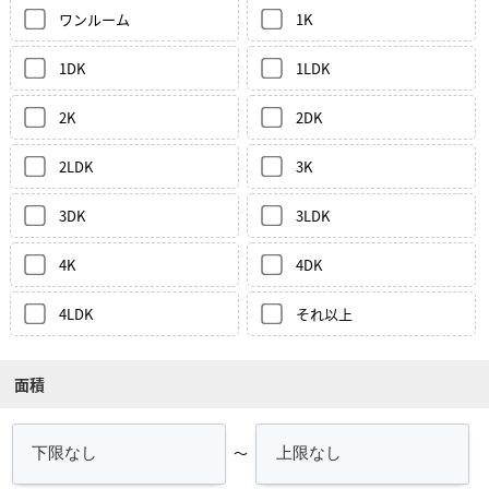
ワンルーム
1K
1DK
1LDK
2K
2DK
2LDK
3K
3DK
3LDK
4K
4DK
4LDK
それ以上
面積
～