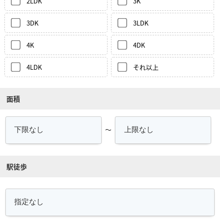
2LDK
3K
3DK
3LDK
4K
4DK
4LDK
それ以上
面積
～
駅徒歩