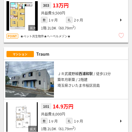
13万円
303
9,500円
1ヶ月
2ヶ月
敷
礼
2
1階
2LDK（60.79ｍ
）
★ペット共生物件★へーベルメゾン★
Traum
マンション
ＪＲ武蔵野線
西浦和駅
/ 徒歩13分
築年月新築 / 2階建
埼玉県さいたま市桜区田島
14.9万円
101
8,000円
1ヶ月
1ヶ月
敷
礼
2
1階
2LDK（61.79ｍ
）