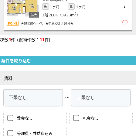
1ヶ月
1ヶ月
敷
礼
2
2階
2LDK（89.73ｍ
）
★旭化成へーベル★中浦和徒歩10分★
棟数
4
件 (総物件数：
11
件)
条件を絞り込む
賃料
～
敷金なし
礼金なし
管理費・共益費込み