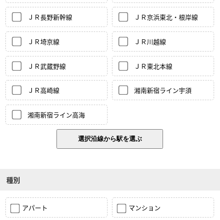
ＪＲ長野新幹線
ＪＲ京浜東北・根岸線
ＪＲ埼京線
ＪＲ川越線
ＪＲ武蔵野線
ＪＲ東北本線
ＪＲ高崎線
湘南新宿ライン宇須
湘南新宿ライン高海
種別
アパート
マンション