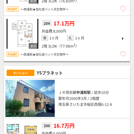
2階
3LDK（76.85ｍ
）
～西浦和★旭化成ペット共生物件～
17.1万円
204
8,000円
1ヶ月
1ヶ月
敷
礼
2
2階
3LDK（77.98ｍ
）
～西浦和★旭化成ペット共生物件～
YSプラネット
マンション
ＪＲ埼京線
中浦和駅
/ 徒歩10分
築年月2000年3月 / 2階建
埼玉県さいたま市桜区西堀6-12-8
16.7万円
200
5,000円