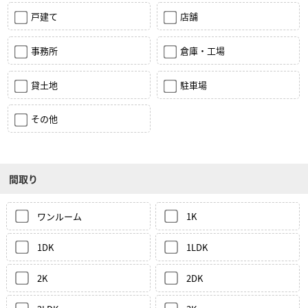
戸建て
店舗
事務所
倉庫・工場
貸土地
駐車場
その他
間取り
ワンルーム
1K
1DK
1LDK
2K
2DK