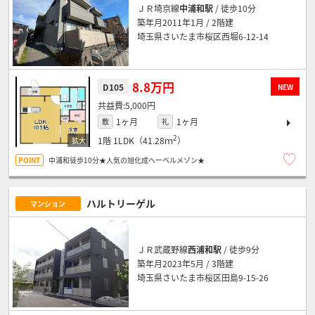
ＪＲ埼京線
中浦和駅
/ 徒歩10分
築年月2011年1月 / 2階建
埼玉県さいたま市桜区西堀6-12-14
8.8万円
D105
NEW
5,000円
1ヶ月
1ヶ月
敷
礼
2
1階
1LDK（41.28ｍ
）
中浦和徒歩10分★人気の旭化成へーベルメゾン★
ハルトリーゲル
マンション
ＪＲ武蔵野線
西浦和駅
/ 徒歩9分
築年月2023年5月 / 3階建
埼玉県さいたま市桜区田島9-15-26