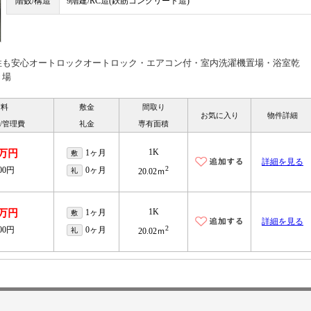
階数/構造
9階建/RC造(鉄筋コンクリート造)
性も安心オートロックオートロック・エアコン付・室内洗濯機置場・浴室乾
き場
賃料
敷金
間取り
お気に入り
物件詳細
/管理費
礼金
専有面積
1K
7万円
1ヶ月
敷
詳細を見る
2
000円
0ヶ月
礼
20.02ｍ
1K
1万円
1ヶ月
敷
詳細を見る
2
000円
0ヶ月
礼
20.02ｍ