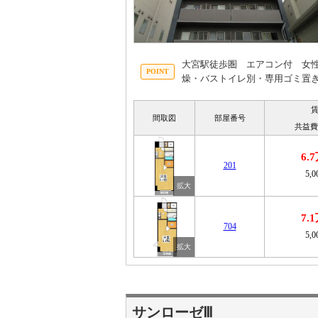
大宮駅徒歩圏 エアコン付 女
燥・バストイレ別・専用ゴミ置
間取図
部屋番号
共益費
6.
201
5,
7.
704
5,
サンローゼⅢ