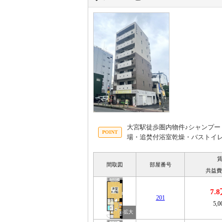
大宮駅徒歩圏内物件♪シャンプ
場・追焚付浴室乾燥・バストイ
間取図
部屋番号
共益費
7.
201
5,