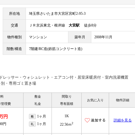
所在地
埼玉県さいたま市大宮区宮町2-95-3
交通
ＪＲ京浜東北・根岸線
大宮駅
徒歩8分
物件種別
マンション
築年月
2008年11月
階数/構造
7階建/RC造(鉄筋コンクリート造)
ードレッサー・ウォシュレット・エアコン付・居室床暖房付・室内洗濯機置
レ別・専用ゴミ置き場
賃料
敷金
間取り
お気に入り
物件詳細
/管理費
礼金
専有面積
1K
8万円
1ヶ月
敷
詳細を見る
2
000円
1ヶ月
礼
22.56ｍ