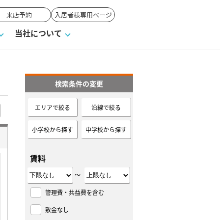
来店予約
入居者様専用ページ
当社について
検索条件の変更
一覧
ンVS戸建て
い合わせ
ワンポイント税務
業者の選び方
物件閲覧履歴
来店予約
賃貸vs持ち家
エリアで絞る
沿線で絞る
高く売るポイント
小学校から探す
中学校から探す
賃料
～
管理費・共益費を含む
敷金なし