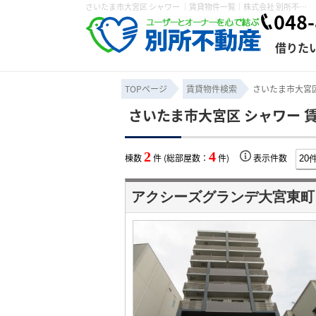
さいたま市大宮区 シャワー ｜賃貸物件一覧｜株式会社 別所不動産
048-
借りた
TOPページ
賃貸物件検索
さいたま市大宮区
さいたま市大宮区 シャワー 
条件から探す
賃貸管理について
売買物件一覧
不動産売却について
入居者様専用ページ
会社概要
スタッフ紹介
学区から探す
購入時の諸費
賃貸経営
住み替
退去申
2
4
棟数
件 (総部屋数：
件)
表示件数
保存した検索条件
オーナー座談会
媒介契約の種類
個人情報の取り扱い
賃貸法律相
諸費用
賃貸契約
カスタ
アクシーズグランデ大宮東町
よくある質問