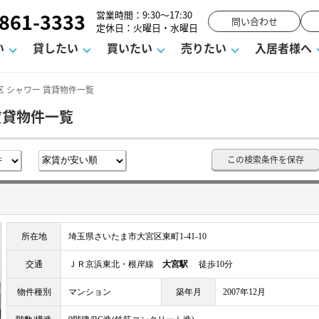
861-3333
営業時間：9:30～17:30
問い合わせ
定休日：火曜日・水曜日
い
貸したい
買いたい
売りたい
入居者様へ
 シャワー 賃貸物件一覧
賃貸物件一覧
用
塾
え
請フォーム
お知らせ
町名から探す
賃貸Q&A
購入までの流れ
借地底地
駐車場解約フォーム
お客様の声
相続
空室対策
駐車場を探す
よくある質問
仲介手数料について
街紹介
業界ニュース
お気に入り
マンショ
お問
この検索条件を保存
談室
までの流れ
マーハラスメントに対する基本方針
仲介と買取の違い
よくある質問
必要な書類
不動産用語・賃貸用語集
売却の流れ
所在地
埼玉県さいたま市大宮区東町1-41-10
交通
ＪＲ京浜東北・根岸線
大宮駅
徒歩10分
物件種別
マンション
築年月
2007年12月