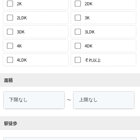
2K
2DK
2LDK
3K
3DK
3LDK
4K
4DK
4LDK
それ以上
面積
～
駅徒歩