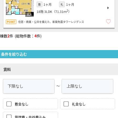
1ヶ月
1ヶ月
敷
礼
2
18階
3LDK（71.31ｍ
）
住居・商業・公共を備えた、新築免震タワーレジデンス
棟数
2
件 (総物件数：
4
件)
条件を絞り込む
賃料
～
敷金なし
礼金なし
管理費・共益費込み