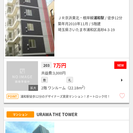
ＪＲ京浜東北・根岸線
浦和駅
/ 徒歩12分
築年月2010年11月 / 5階建
埼玉県さいたま市浦和区高砂4-3-19
7万円
203
NEW
3,000円
敷
礼
2
2階
ワンルーム（22.18ｍ
）
浦和駅徒歩12分のデザイナーズ賃貸マンション！オートロック付！
URAWA THE TOWER
マンション