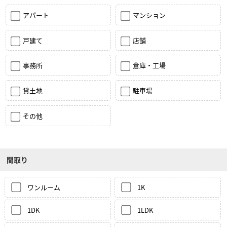
アパート
マンション
戸建て
店舗
事務所
倉庫・工場
貸土地
駐車場
その他
間取り
ワンルーム
1K
1DK
1LDK