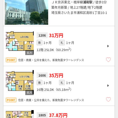
ＪＲ京浜東北・根岸線
浦和駅
/ 徒歩3分
築年月新築 / 地上27階建/地下2階建
埼玉県さいたま市浦和区高砂1丁目10-1
31万円
1206
1ヶ月
1ヶ月
敷
礼
2
12階
2SLDK（60.29ｍ
）
住居・商業・公共を備えた、新築免震タワーレジデンス
35万円
1606
1ヶ月
1ヶ月
敷
礼
2
16階
2SLDK（65.18ｍ
）
住居・商業・公共を備えた、新築免震タワーレジデンス
37.8万円
1805