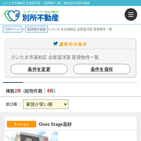
さいたま市浦和区 全居室洋室 ｜賃貸物件一覧｜株式会社 別所不動産
TOPページ
賃貸物件検索
さいたま市浦和区 全居室洋室 賃貸物件一覧
選択中の条件
さいたま市浦和区 全居室洋室 賃貸物件一覧
条件を変更
条件を保存
棟数
2
件 (総物件数：
4
件)
並び順 ：
Ones Stage高砂
マンション