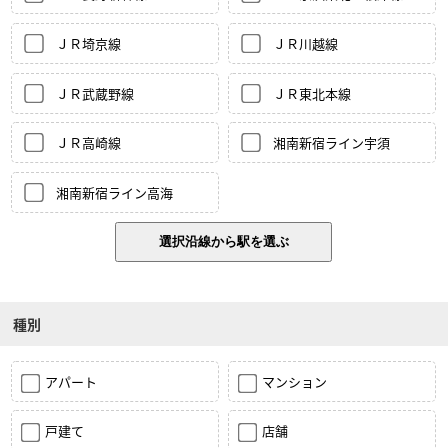
ＪＲ埼京線
ＪＲ川越線
ＪＲ武蔵野線
ＪＲ東北本線
ＪＲ高崎線
湘南新宿ライン宇須
湘南新宿ライン高海
種別
アパート
マンション
戸建て
店舗