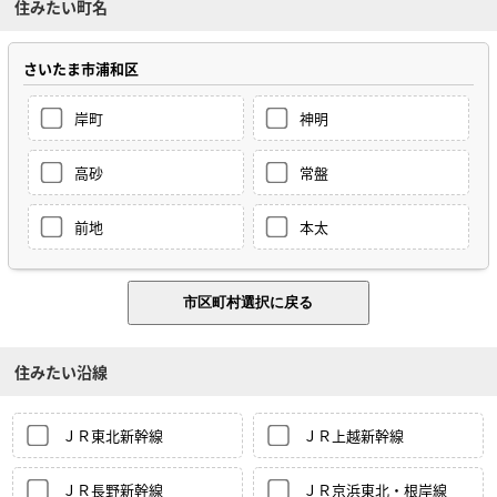
住みたい町名
さいたま市浦和区
岸町
神明
高砂
常盤
前地
本太
住みたい沿線
ＪＲ東北新幹線
ＪＲ上越新幹線
ＪＲ長野新幹線
ＪＲ京浜東北・根岸線