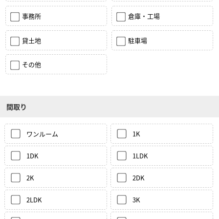
事務所
倉庫・工場
貸土地
駐車場
その他
間取り
ワンルーム
1K
1DK
1LDK
2K
2DK
2LDK
3K