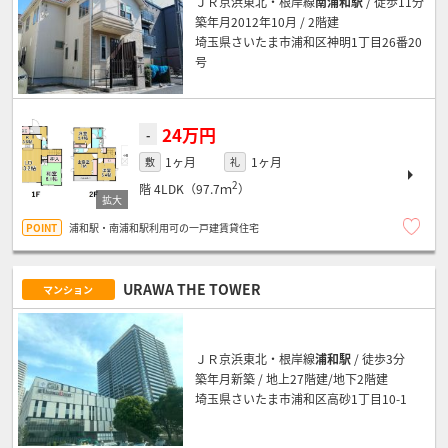
ＪＲ京浜東北・根岸線
南浦和駅
/ 徒歩11分
築年月2012年10月 / 2階建
埼玉県さいたま市浦和区神明1丁目26番20
号
24万円
-
1ヶ月
1ヶ月
敷
礼
2
階
4LDK（97.7ｍ
）
浦和駅・南浦和駅利用可の一戸建賃貸住宅
URAWA THE TOWER
マンション
ＪＲ京浜東北・根岸線
浦和駅
/ 徒歩3分
築年月新築 / 地上27階建/地下2階建
埼玉県さいたま市浦和区高砂1丁目10-1