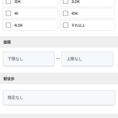
3DK
3LDK
4K
4DK
4LDK
それ以上
面積
～
駅徒歩