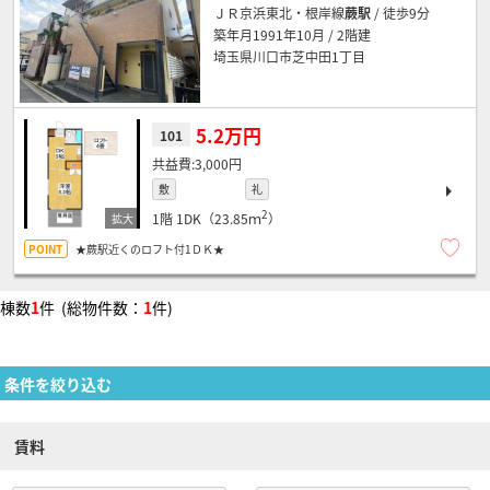
ＪＲ京浜東北・根岸線
蕨駅
/ 徒歩9分
築年月1991年10月 / 2階建
埼玉県川口市芝中田1丁目
5.2万円
101
3,000円
敷
礼
2
1階
1DK（23.85ｍ
）
★蕨駅近くのロフト付1ＤＫ★
棟数
1
件 (総物件数：
1
件)
条件を絞り込む
賃料