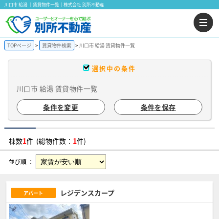
川口市 給湯 ｜賃貸物件一覧｜株式会社 別所不動産
TOPページ
賃貸物件検索
川口市 給湯 賃貸物件一覧
選択中の条件
川口市 給湯 賃貸物件一覧
条件を変更
条件を保存
棟数
1
件 (総物件数：
1
件)
並び順 ：
レジデンスカープ
アパート