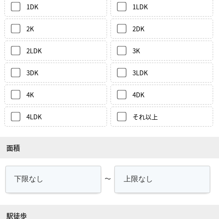
1DK
1LDK
2K
2DK
2LDK
3K
3DK
3LDK
4K
4DK
4LDK
それ以上
面積
～
駅徒歩