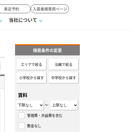
来店予約
入居者様専用ページ
当社について
検索条件の変更
一覧
ンVS戸建て
い合わせ
ワンポイント税務
業者の選び方
物件閲覧履歴
来店予約
賃貸vs持ち家
エリアで絞る
沿線で絞る
高く売るポイント
小学校から探す
中学校から探す
賃料
～
管理費・共益費を含む
敷金なし