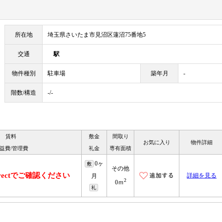
所在地
埼玉県さいたま市見沼区蓮沼75番地5
交通
駅
物件種別
駐車場
築年月
-
階数/構造
-/-
賃料
敷金
間取り
お気に入り
物件詳細
益費/管理費
礼金
専有面積
0ヶ
敷
その他
irectでご確認ください
詳細を見る
月
2
0ｍ
礼