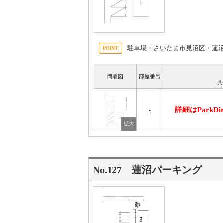
駐車場・さいたま市見沼区・蓮
間取図
部屋番号
共
詳細はParkD
-
No.127 蓮沼パーキング