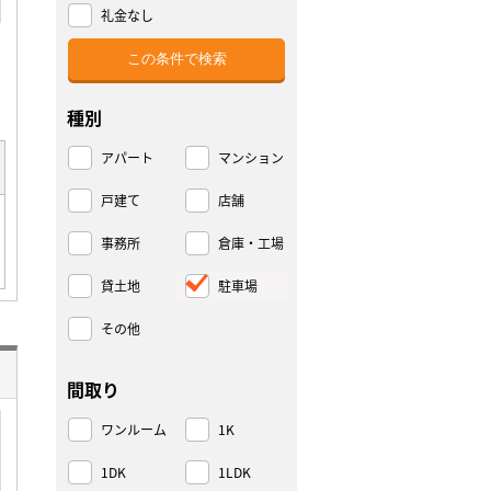
礼金なし
種別
アパート
マンション
戸建て
店舗
事務所
倉庫・工場
貸土地
駐車場
その他
間取り
ワンルーム
1K
1DK
1LDK