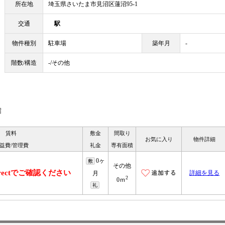
所在地
埼玉県さいたま市見沼区蓮沼95-1
交通
駅
物件種別
駐車場
築年月
-
階数/構造
-/その他
沼
賃料
敷金
間取り
お気に入り
物件詳細
益費/管理費
礼金
専有面積
0ヶ
敷
その他
irectでご確認ください
詳細を見る
月
2
0ｍ
礼