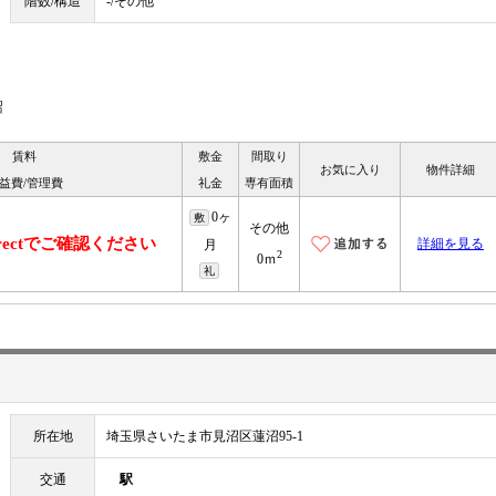
階数/構造
-/その他
沼
賃料
敷金
間取り
お気に入り
物件詳細
益費/管理費
礼金
専有面積
0ヶ
敷
その他
irectでご確認ください
詳細を見る
月
2
0ｍ
礼
所在地
埼玉県さいたま市見沼区蓮沼95-1
交通
駅