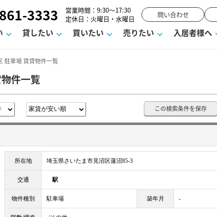
861-3333
営業時間：9:30～17:30
問い合わせ
定休日：火曜日・水曜日
い
貸したい
買いたい
売りたい
入居者様へ
 駐車場 賃貸物件一覧
貸物件一覧
用
塾
え
請フォーム
お知らせ
町名から探す
賃貸Q&A
購入までの流れ
借地底地
駐車場解約フォーム
お客様の声
相続
空室対策
駐車場を探す
よくある質問
仲介手数料について
街紹介
業界ニュース
お気に入り
マンショ
お問
この検索条件を保存
談室
までの流れ
マーハラスメントに対する基本方針
仲介と買取の違い
よくある質問
必要な書類
不動産用語・賃貸用語集
売却の流れ
所在地
埼玉県さいたま市見沼区蓮沼85-3
交通
駅
物件種別
駐車場
築年月
-