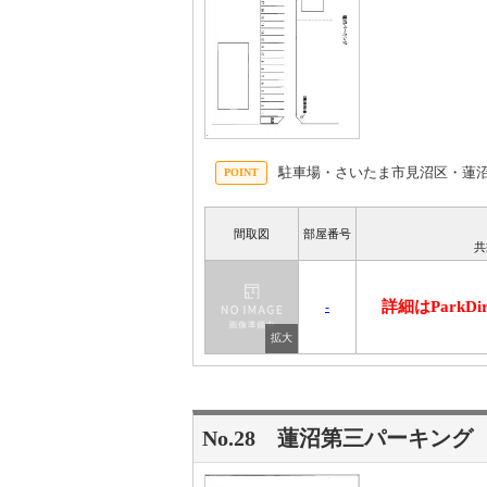
駐車場・さいたま市見沼区・蓮
間取図
部屋番号
共
詳細はParkD
-
No.28 蓮沼第三パーキング