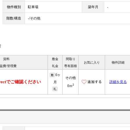
物件種別
駐車場
築年月
-
階数/構造
-/その他
沼
賃料
敷金
間取り
お気に入り
物件詳細
益費/管理費
礼金
専有面積
0ヶ
敷
その他
irectでご確認ください
詳細を見る
月
2
0ｍ
礼