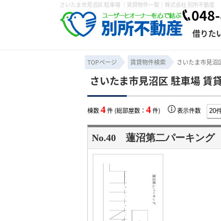
さいたま市見沼区 駐車場 ｜賃貸物件一覧｜株式会社 別所不動産
048-
借りた
TOPページ
賃貸物件検索
さいたま市見沼区
さいたま市見沼区 駐車場 賃
条件から探す
賃貸管理について
売買物件一覧
不動産売却について
入居者様専用ページ
会社概要
スタッフ紹介
学区から探す
購入時の諸費
賃貸経営
住み替
退去申
4
4
棟数
件 (総部屋数：
件)
表示件数
保存した検索条件
オーナー座談会
媒介契約の種類
個人情報の取り扱い
賃貸法律相
諸費用
賃貸契約
カスタ
No.40 蓮沼第二パーキング
よくある質問