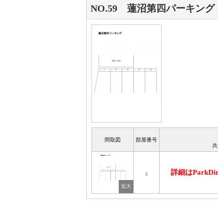
NO.59 蓮沼第四パーキング
間取図
部屋番号
共
詳細はParkD
-