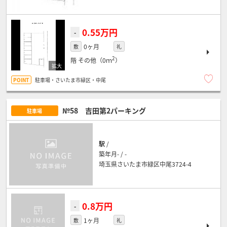
0.55万円
-
0ヶ月
敷
礼
2
階
その他（0ｍ
）
駐車場・さいたま市緑区・中尾
№58 吉田第2パーキング
駐車場
駅
/
築年月- / -
埼玉県さいたま市緑区中尾3724-4
0.8万円
-
1ヶ月
敷
礼