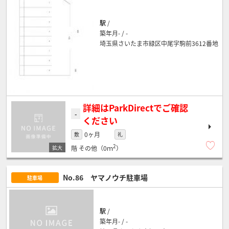
駅
/
築年月- / -
埼玉県さいたま市緑区中尾字駒前3612番地
詳細はParkDirectでご確認
-
ください
0ヶ月
敷
礼
2
階
その他（0ｍ
）
No.86 ヤマノウチ駐車場
駐車場
駅
/
築年月- / -