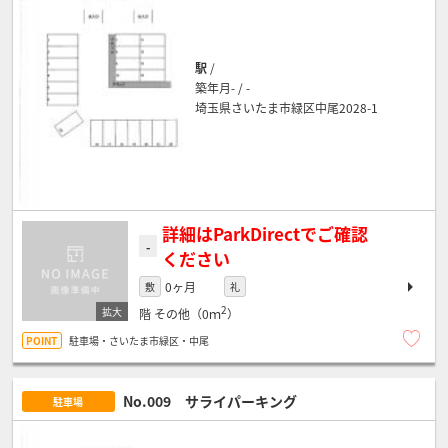
駅
/
築年月- / -
埼玉県さいたま市緑区中尾2028-1
詳細はParkDirectでご確認
-
ください
0ヶ月
敷
礼
2
階
その他（0ｍ
）
駐車場・さいたま市緑区・中尾
No.009 サライパーキング
駐車場