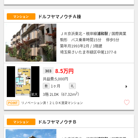
ドルフヤマノウチＡ棟
マンション
ＪＲ京浜東北・根岸線
浦和駅
/ 国際興業
駒形 バス乗車時間15分 停歩5分
築年月1993年2月 / 3階建
埼玉県さいたま市緑区中尾1377-8
8.5万円
303
5,000円
1ヶ月
敷
礼
2
3階
2LDK（67.32ｍ
）
リノベーション済！２ＬＤＫ賃貸マンション
ドルフヤマノウチＢ
マンション