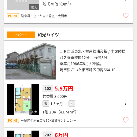
2
階
その他（0ｍ
）
駐車場・さいたま市緑区・大間木
和光ハイツ
アパート
ＪＲ京浜東北・根岸線
浦和駅
/ 中尾陸橋
バス乗車時間12分 停歩8分
築年月1986年8月 / 2階建
埼玉県さいたま市緑区中尾664-10
5.9万円
102
3,000円
1.5ヶ月
敷
礼
2
1階
2DK（43.74ｍ
）
～緑区中尾★広々2DK賃貸マンション～
6万円
202