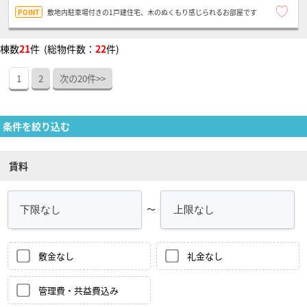
敷地内駐車場付きの1戸建住宅、木のぬくもり感じられるお部屋です
棟数
21
件 (総物件数：
22
件)
1
2
次の20件>>
条件を絞り込む
賃料
～
敷金なし
礼金なし
管理費・共益費込み