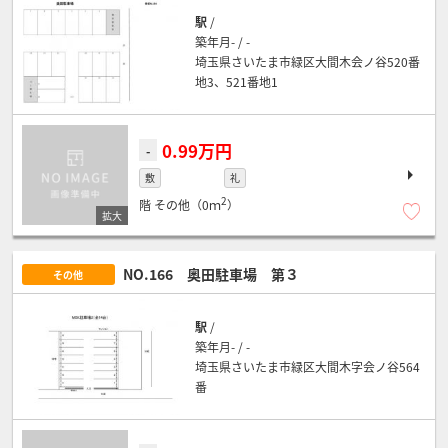
駅
/
築年月- / -
埼玉県さいたま市緑区大間木会ノ谷520番
地3、521番地1
0.99万円
-
敷
礼
2
階
その他（0ｍ
）
NO.166 奥田駐車場 第３
その他
駅
/
築年月- / -
埼玉県さいたま市緑区大間木字会ノ谷564
番