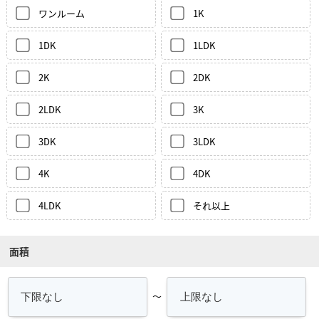
ワンルーム
1K
1DK
1LDK
2K
2DK
2LDK
3K
3DK
3LDK
4K
4DK
4LDK
それ以上
面積
～