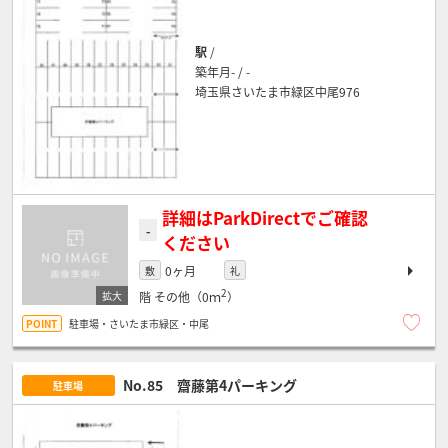
駅
/
築年月- / -
埼玉県さいたま市緑区中尾976
詳細はParkDirectでご確認
-
ください
0ヶ月
敷
礼
2
階
その他（0ｍ
）
駐車場・さいたま市緑区・中尾
No.85 齋藤第4パーキング
駐車場