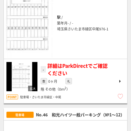
駅
/
築年月- / -
埼玉県さいたま市緑区中尾976-1
詳細はParkDirectでご確認
-
ください
0ヶ月
敷
礼
2
階
その他（0ｍ
）
駐車場・さいたま市緑区・中尾
No.46 和光ハイツ一般パーキング（№1～12）
駐車場