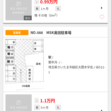
0.99万円
-
1ヶ月
敷
礼
2
階
その他（0ｍ
）
NO.088 MSK奥田駐車場
駐車場
駅
/
築年月- / -
埼玉県さいたま市緑区大間木字会ノ谷512-
1
1.1万円
-
0ヶ月
敷
礼