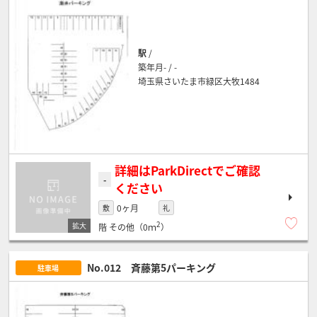
駅
/
築年月- / -
埼玉県さいたま市緑区大牧1484
詳細はParkDirectでご確認
-
ください
0ヶ月
敷
礼
2
階
その他（0ｍ
）
No.012 斉藤第5パーキング
駐車場