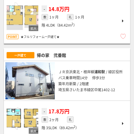
14.8万円
-
1ヶ月
1ヶ月
敷
礼
2
階
4LDK（84.42ｍ
）
★フルリフォーム一戸建て★
帰の家 弐番館
一戸建て
ＪＲ京浜東北・根岸線
浦和駅
/ 緑区役所
バス乗車時間14分 停歩3分
築年月新築 / 2階建
埼玉県さいたま市緑区中尾1402-12
17.8万円
-
2ヶ月
敷
礼
2
階
3SLDK（89.42ｍ
）