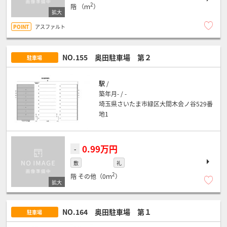
2
階
（ｍ
）
アスファルト
NO.155 奥田駐車場 第２
駐車場
駅
/
築年月- / -
埼玉県さいたま市緑区大間木会ノ谷529番
地1
0.99万円
-
敷
礼
2
階
その他（0ｍ
）
NO.164 奥田駐車場 第１
駐車場