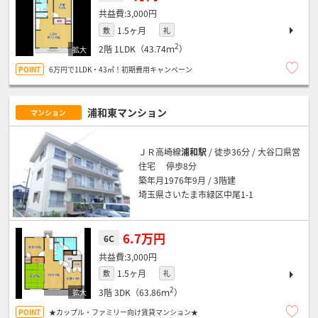
3,000円
1.5ヶ月
敷
礼
2
2階
1LDK（43.74ｍ
）
6万円で1LDK・43㎡！初期費用キャンペーン
浦和東マンション
マンション
ＪＲ高崎線
浦和駅
/ 徒歩36分 / 大谷口県営
住宅 停歩8分
築年月1976年9月 / 3階建
埼玉県さいたま市緑区中尾1-1
6.7万円
6C
3,000円
1.5ヶ月
敷
礼
2
3階
3DK（63.86ｍ
）
★カップル・ファミリー向け賃貸マンション★