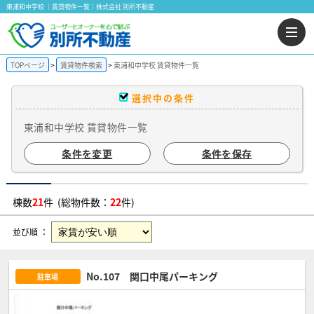
東浦和中学校 ｜賃貸物件一覧｜株式会社 別所不動産
TOPページ
賃貸物件検索
東浦和中学校 賃貸物件一覧
選択中の条件
東浦和中学校 賃貸物件一覧
条件を変更
条件を保存
棟数
21
件 (総物件数：
22
件)
並び順 ：
No.107 関口中尾パーキング
駐車場