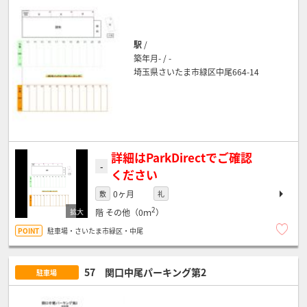
駅
/
築年月- / -
埼玉県さいたま市緑区中尾664-14
詳細はParkDirectでご確認
-
ください
0ヶ月
敷
礼
2
階
その他（0ｍ
）
駐車場・さいたま市緑区・中尾
57 関口中尾パーキング第2
駐車場