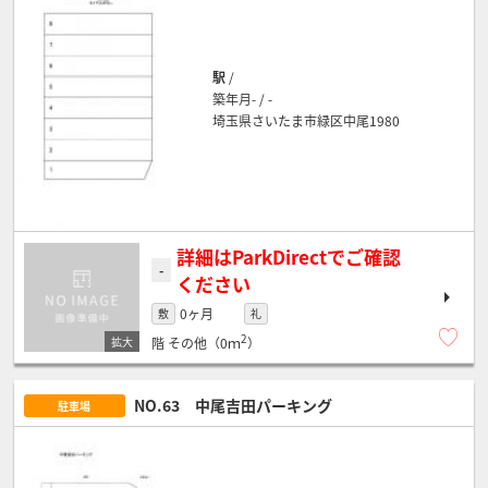
駅
/
築年月- / -
埼玉県さいたま市緑区中尾1980
詳細はParkDirectでご確認
-
ください
0ヶ月
敷
礼
2
階
その他（0ｍ
）
NO.63 中尾吉田パーキング
駐車場