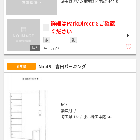
埼玉県さいたま市緑区中尾1402-5
詳細はParkDirectでご確認
-
ください
敷
礼
2
階
（ｍ
）
No.45 吉田パーキング
駐車場
駅
/
築年月- / -
埼玉県さいたま市緑区中尾748