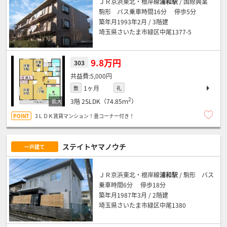
ＪＲ京浜東北・根岸線
浦和駅
/ 国際興業
駒形 バス乗車時間16分 停歩5分
築年月1993年2月 / 3階建
埼玉県さいたま市緑区中尾1377-5
9.8万円
303
5,000円
1ヶ月
敷
礼
2
3階
2SLDK（74.85ｍ
）
3ＬＤＫ賃貸マンション！畳コーナー付き！
ステイトヤマノウチ
一戸建て
ＪＲ京浜東北・根岸線
浦和駅
/ 駒形 バス
乗車時間6分 停歩18分
築年月1987年3月 / 2階建
埼玉県さいたま市緑区中尾1380