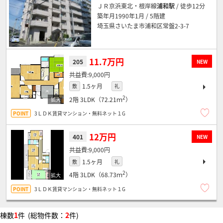
ＪＲ京浜東北・根岸線
浦和駅
/ 徒歩12分
築年月1990年1月 / 5階建
埼玉県さいたま市浦和区常盤2-3-7
11.7万円
205
NEW
9,000円
1.5ヶ月
敷
礼
2
2階
3LDK（72.21ｍ
）
3ＬＤＫ賃貸マンション・無料ネット１G
12万円
401
NEW
9,000円
1.5ヶ月
敷
礼
2
4階
3LDK（68.73ｍ
）
3ＬＤＫ賃貸マンション・無料ネット１G
棟数
1
件 (総物件数：
2
件)