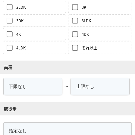
2LDK
3K
3DK
3LDK
4K
4DK
4LDK
それ以上
面積
～
駅徒歩