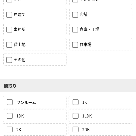
戸建て
店舗
事務所
倉庫・工場
貸土地
駐車場
その他
間取り
ワンルーム
1K
1DK
1LDK
2K
2DK