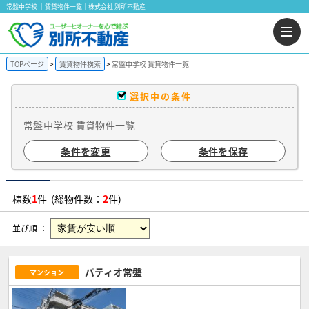
常盤中学校 ｜賃貸物件一覧｜株式会社 別所不動産
TOPページ
賃貸物件検索
常盤中学校 賃貸物件一覧
選択中の条件
常盤中学校 賃貸物件一覧
条件を変更
条件を保存
棟数
1
件 (総物件数：
2
件)
並び順 ：
パティオ常盤
マンション